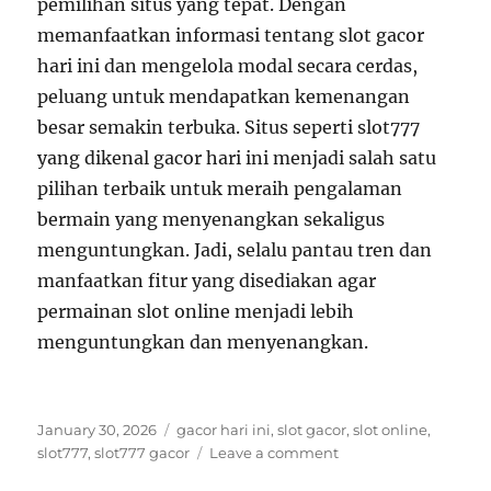
pemilihan situs yang tepat. Dengan
memanfaatkan informasi tentang slot gacor
hari ini dan mengelola modal secara cerdas,
peluang untuk mendapatkan kemenangan
besar semakin terbuka. Situs seperti slot777
yang dikenal gacor hari ini menjadi salah satu
pilihan terbaik untuk meraih pengalaman
bermain yang menyenangkan sekaligus
menguntungkan. Jadi, selalu pantau tren dan
manfaatkan fitur yang disediakan agar
permainan slot online menjadi lebih
menguntungkan dan menyenangkan.
Posted
Tags
January 30, 2026
gacor hari ini
,
slot gacor
,
slot online
,
on
on
slot777
,
slot777 gacor
Leave a comment
Main