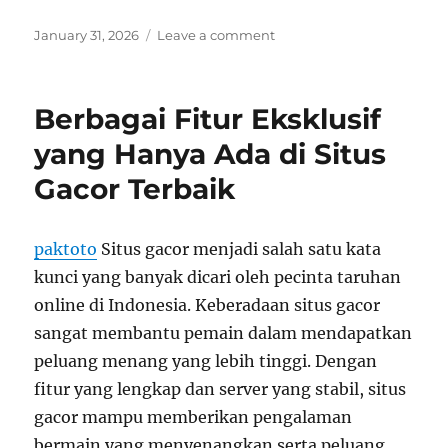
Posted
on
January 31, 2026
Leave a comment
on
Situs
Dewa
Slot
Berbagai Fitur Eksklusif
Paling
Stabil
yang Hanya Ada di Situs
untuk
Gacor Terbaik
Main
Harian
paktoto
Situs gacor menjadi salah satu kata
kunci yang banyak dicari oleh pecinta taruhan
online di Indonesia. Keberadaan situs gacor
sangat membantu pemain dalam mendapatkan
peluang menang yang lebih tinggi. Dengan
fitur yang lengkap dan server yang stabil, situs
gacor mampu memberikan pengalaman
bermain yang menyenangkan serta peluang