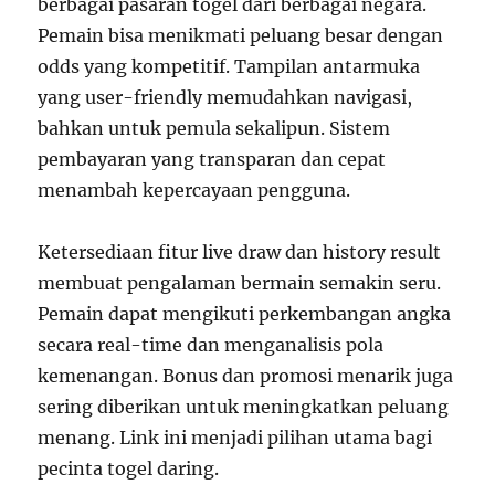
berbagai pasaran togel dari berbagai negara.
Pemain bisa menikmati peluang besar dengan
odds yang kompetitif. Tampilan antarmuka
yang user-friendly memudahkan navigasi,
bahkan untuk pemula sekalipun. Sistem
pembayaran yang transparan dan cepat
menambah kepercayaan pengguna.
Ketersediaan fitur live draw dan history result
membuat pengalaman bermain semakin seru.
Pemain dapat mengikuti perkembangan angka
secara real-time dan menganalisis pola
kemenangan. Bonus dan promosi menarik juga
sering diberikan untuk meningkatkan peluang
menang. Link ini menjadi pilihan utama bagi
pecinta togel daring.