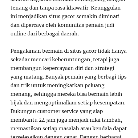
tenang dan tanpa rasa khawatir. Keunggulan
ini menjadikan situs gacor semakin diminati
dan dipercaya oleh komunitas pemain judi
online dari berbagai daerah.
Pengalaman bermain di situs gacor tidak hanya
sekadar mencari keberuntungan, tetapi juga
membangun kepercayaan diri dan strategi
yang matang. Banyak pemain yang berbagi tips
dan trik untuk meningkatkan peluang
menang, sehingga mereka bisa bermain lebih
bijak dan mengoptimalkan setiap kesempatan.
Dukungan customer service yang siap
membantu 24 jam juga menjadi nilai tambah,
memastikan setiap masalah atau kendala dapat
terselesaikan dengan cepat. Dengan berbagai