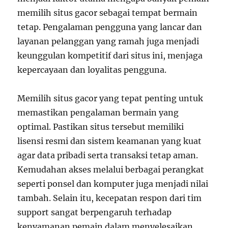
memilih situs gacor sebagai tempat bermain
tetap. Pengalaman pengguna yang lancar dan
layanan pelanggan yang ramah juga menjadi
keunggulan kompetitif dari situs ini, menjaga
kepercayaan dan loyalitas pengguna.
Memilih situs gacor yang tepat penting untuk
memastikan pengalaman bermain yang
optimal. Pastikan situs tersebut memiliki
lisensi resmi dan sistem keamanan yang kuat
agar data pribadi serta transaksi tetap aman.
Kemudahan akses melalui berbagai perangkat
seperti ponsel dan komputer juga menjadi nilai
tambah. Selain itu, kecepatan respon dari tim
support sangat berpengaruh terhadap
kenyamanan pemain dalam menyelesaikan