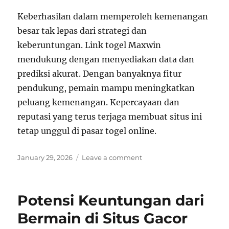
Keberhasilan dalam memperoleh kemenangan
besar tak lepas dari strategi dan
keberuntungan. Link togel Maxwin
mendukung dengan menyediakan data dan
prediksi akurat. Dengan banyaknya fitur
pendukung, pemain mampu meningkatkan
peluang kemenangan. Kepercayaan dan
reputasi yang terus terjaga membuat situs ini
tetap unggul di pasar togel online.
Posted
on
January 29, 2026
Leave a comment
on
Portal
Resmi
Togel
Potensi Keuntungan dari
Online
Terpercaya
Bermain di Situs Gacor
Link