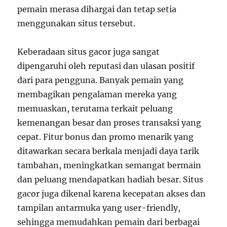
pemain merasa dihargai dan tetap setia
menggunakan situs tersebut.
Keberadaan situs gacor juga sangat
dipengaruhi oleh reputasi dan ulasan positif
dari para pengguna. Banyak pemain yang
membagikan pengalaman mereka yang
memuaskan, terutama terkait peluang
kemenangan besar dan proses transaksi yang
cepat. Fitur bonus dan promo menarik yang
ditawarkan secara berkala menjadi daya tarik
tambahan, meningkatkan semangat bermain
dan peluang mendapatkan hadiah besar. Situs
gacor juga dikenal karena kecepatan akses dan
tampilan antarmuka yang user-friendly,
sehingga memudahkan pemain dari berbagai