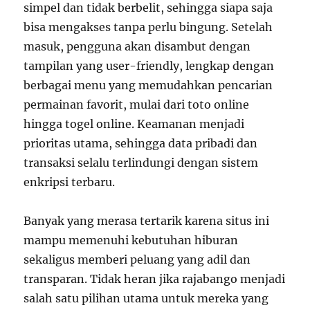
simpel dan tidak berbelit, sehingga siapa saja
bisa mengakses tanpa perlu bingung. Setelah
masuk, pengguna akan disambut dengan
tampilan yang user-friendly, lengkap dengan
berbagai menu yang memudahkan pencarian
permainan favorit, mulai dari toto online
hingga togel online. Keamanan menjadi
prioritas utama, sehingga data pribadi dan
transaksi selalu terlindungi dengan sistem
enkripsi terbaru.
Banyak yang merasa tertarik karena situs ini
mampu memenuhi kebutuhan hiburan
sekaligus memberi peluang yang adil dan
transparan. Tidak heran jika rajabango menjadi
salah satu pilihan utama untuk mereka yang