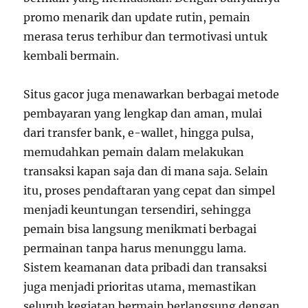
promo menarik dan update rutin, pemain
merasa terus terhibur dan termotivasi untuk
kembali bermain.
Situs gacor juga menawarkan berbagai metode
pembayaran yang lengkap dan aman, mulai
dari transfer bank, e-wallet, hingga pulsa,
memudahkan pemain dalam melakukan
transaksi kapan saja dan di mana saja. Selain
itu, proses pendaftaran yang cepat dan simpel
menjadi keuntungan tersendiri, sehingga
pemain bisa langsung menikmati berbagai
permainan tanpa harus menunggu lama.
Sistem keamanan data pribadi dan transaksi
juga menjadi prioritas utama, memastikan
seluruh kegiatan bermain berlangsung dengan