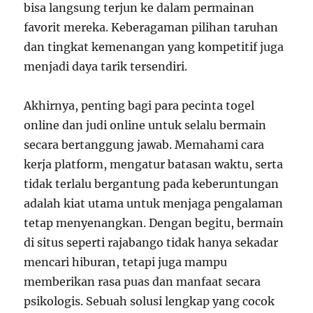
bisa langsung terjun ke dalam permainan
favorit mereka. Keberagaman pilihan taruhan
dan tingkat kemenangan yang kompetitif juga
menjadi daya tarik tersendiri.
Akhirnya, penting bagi para pecinta togel
online dan judi online untuk selalu bermain
secara bertanggung jawab. Memahami cara
kerja platform, mengatur batasan waktu, serta
tidak terlalu bergantung pada keberuntungan
adalah kiat utama untuk menjaga pengalaman
tetap menyenangkan. Dengan begitu, bermain
di situs seperti rajabango tidak hanya sekadar
mencari hiburan, tetapi juga mampu
memberikan rasa puas dan manfaat secara
psikologis. Sebuah solusi lengkap yang cocok