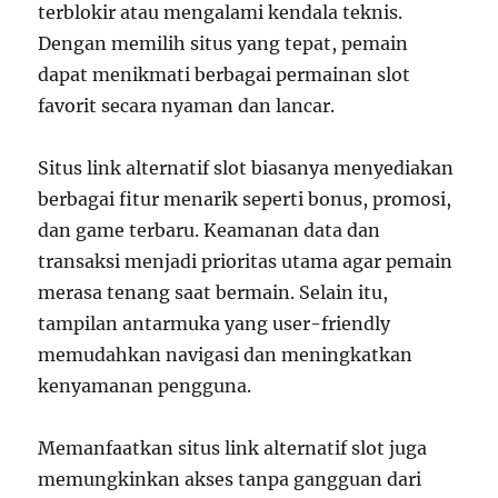
terblokir atau mengalami kendala teknis.
Dengan memilih situs yang tepat, pemain
dapat menikmati berbagai permainan slot
favorit secara nyaman dan lancar.
Situs link alternatif slot biasanya menyediakan
berbagai fitur menarik seperti bonus, promosi,
dan game terbaru. Keamanan data dan
transaksi menjadi prioritas utama agar pemain
merasa tenang saat bermain. Selain itu,
tampilan antarmuka yang user-friendly
memudahkan navigasi dan meningkatkan
kenyamanan pengguna.
Memanfaatkan situs link alternatif slot juga
memungkinkan akses tanpa gangguan dari