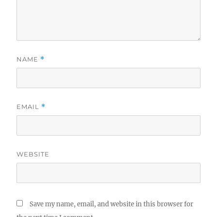
NAME
*
EMAIL
*
WEBSITE
Save my name, email, and website in this browser for