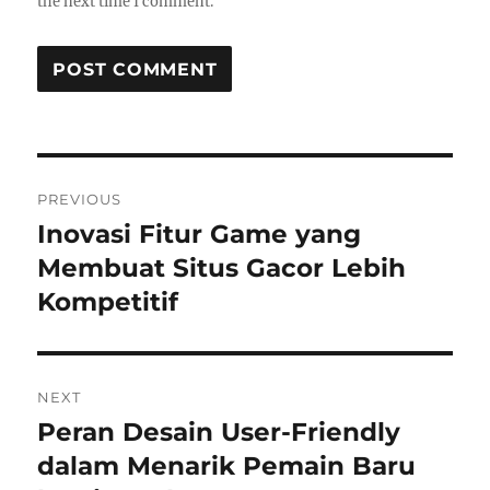
the next time I comment.
Post
PREVIOUS
navigation
Inovasi Fitur Game yang
Previous
post:
Membuat Situs Gacor Lebih
Kompetitif
NEXT
Peran Desain User-Friendly
Next
post:
dalam Menarik Pemain Baru