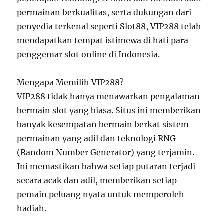
permainan berkualitas, serta dukungan dari
penyedia terkenal seperti Slot88, VIP288 telah
mendapatkan tempat istimewa di hati para
penggemar slot online di Indonesia.
Mengapa Memilih VIP288?
VIP288 tidak hanya menawarkan pengalaman
bermain slot yang biasa. Situs ini memberikan
banyak kesempatan bermain berkat sistem
permainan yang adil dan teknologi RNG
(Random Number Generator) yang terjamin.
Ini memastikan bahwa setiap putaran terjadi
secara acak dan adil, memberikan setiap
pemain peluang nyata untuk memperoleh
hadiah.