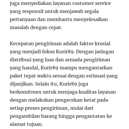
juga menyediakan layanan customer service
yang responsif untuk menjawab segala
pertanyaan dan membantu menyelesaikan
masalah dengan cepat.
Kecepatan pengiriman adalah faktor krusial
yang menjadi fokus Kurir89. Dengan jaringan
distribusi yang luas dan armada pengiriman
yang handal, Kurir89 mampu mengantarkan
paket tepat waktu sesuai dengan estimasi yang
dijanjikan. Selain itu, Kurir89 juga
berkomitmen untuk menjaga kualitas layanan
dengan melakukan pengecekan ketat pada
setiap proses pengiriman, mulai dari
pengambilan barang hingga pengantaran ke
alamat tujuan.