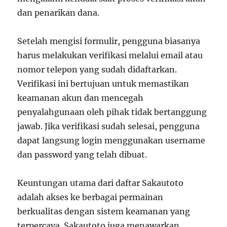
dan penarikan dana.
Setelah mengisi formulir, pengguna biasanya
harus melakukan verifikasi melalui email atau
nomor telepon yang sudah didaftarkan.
Verifikasi ini bertujuan untuk memastikan
keamanan akun dan mencegah
penyalahgunaan oleh pihak tidak bertanggung
jawab. Jika verifikasi sudah selesai, pengguna
dapat langsung login menggunakan username
dan password yang telah dibuat.
Keuntungan utama dari daftar Sakautoto
adalah akses ke berbagai permainan
berkualitas dengan sistem keamanan yang
terpercaya. Sakautoto juga menawarkan