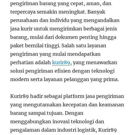
pengiriman barang yang cepat, aman, dan
terpercaya semakin meningkat. Banyak
perusahaan dan individu yang mengandalkan
jasa kurir untuk mengirimkan berbagai jenis
barang, mulai dari dokumen penting hingga
paket bernilai tinggi. Salah satu layanan
pengiriman yang mulai mendapatkan
perhatian adalah
kurir89
, yang menawarkan
solusi pengiriman efisien dengan teknologi
modern serta layanan pelanggan yang prima.
Kurir89 hadir sebagai platform jasa pengiriman
yang mengutamakan kecepatan dan keamanan
barang sampai tujuan. Dengan
menggabungkan inovasi teknologi dan
pengalaman dalam industri logistik, Kurir89