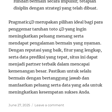
Hindari bermain secara impulsif; tetaplah
disiplin dengan strategi yang telah dibuat.
Pragmatic4D merupakan pilihan ideal bagi para
penggemar taruhan toto 4D yang ingin
meningkatkan peluang menang serta
mendapat pengalaman bermain yang nyaman.
Dengan reputasi yang baik, fitur yang lengkap,
serta data prediksi yang tepat, situs ini dapat
menjadi partner terbaik dalam mencapai
kemenangan besar. Pastikan untuk selalu
bermain dengan bertanggung jawab dan
manfaatkan peluang serta data yang ada untuk
meningkatkan kesempatan sukses Anda.
Posted
on
June 27, 2025
Leave a comment
on
Keamanan