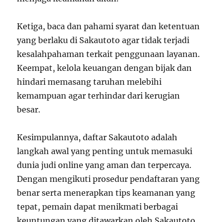
Ketiga, baca dan pahami syarat dan ketentuan
yang berlaku di Sakautoto agar tidak terjadi
kesalahpahaman terkait penggunaan layanan.
Keempat, kelola keuangan dengan bijak dan
hindari memasang taruhan melebihi
kemampuan agar terhindar dari kerugian
besar.
Kesimpulannya, daftar Sakautoto adalah
langkah awal yang penting untuk memasuki
dunia judi online yang aman dan terpercaya.
Dengan mengikuti prosedur pendaftaran yang
benar serta menerapkan tips keamanan yang
tepat, pemain dapat menikmati berbagai
keuntungan yang ditawarkan oleh Sakautoto.