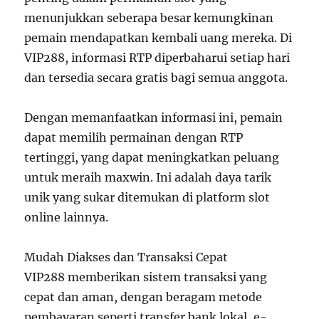
menunjukkan seberapa besar kemungkinan
pemain mendapatkan kembali uang mereka. Di
VIP288, informasi RTP diperbaharui setiap hari
dan tersedia secara gratis bagi semua anggota.
Dengan memanfaatkan informasi ini, pemain
dapat memilih permainan dengan RTP
tertinggi, yang dapat meningkatkan peluang
untuk meraih maxwin. Ini adalah daya tarik
unik yang sukar ditemukan di platform slot
online lainnya.
Mudah Diakses dan Transaksi Cepat
VIP288 memberikan sistem transaksi yang
cepat dan aman, dengan beragam metode
pembayaran seperti transfer bank lokal, e-