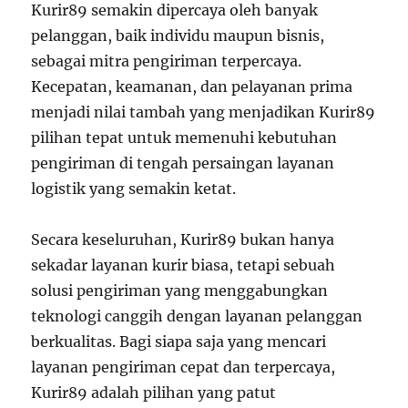
Kurir89 semakin dipercaya oleh banyak
pelanggan, baik individu maupun bisnis,
sebagai mitra pengiriman terpercaya.
Kecepatan, keamanan, dan pelayanan prima
menjadi nilai tambah yang menjadikan Kurir89
pilihan tepat untuk memenuhi kebutuhan
pengiriman di tengah persaingan layanan
logistik yang semakin ketat.
Secara keseluruhan, Kurir89 bukan hanya
sekadar layanan kurir biasa, tetapi sebuah
solusi pengiriman yang menggabungkan
teknologi canggih dengan layanan pelanggan
berkualitas. Bagi siapa saja yang mencari
layanan pengiriman cepat dan terpercaya,
Kurir89 adalah pilihan yang patut