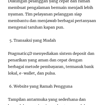
Dukungan pelanggan yang cepat dan ramah
membuat pengalaman bermain menjadi lebih
nyaman. Tim pelayanan pelanggan siap
membantu dan menjawab berbagai pertanyaan
mengenai taruhan kapan pun.
Transaksi yang Mudah
Pragmatic4D menyediakan sistem deposit dan
penarikan yang aman dan cepat dengan
berbagai metode pembayaran, termasuk bank
lokal, e-wallet, dan pulsa.
Website yang Ramah Pengguna
Tampilan antarmuka yang sederhana dan