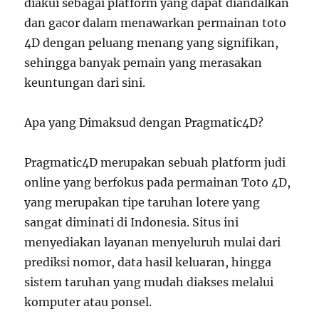
diakui sebagai platform yang dapat diandalkan
dan gacor dalam menawarkan permainan toto
4D dengan peluang menang yang signifikan,
sehingga banyak pemain yang merasakan
keuntungan dari sini.
Apa yang Dimaksud dengan Pragmatic4D?
Pragmatic4D merupakan sebuah platform judi
online yang berfokus pada permainan Toto 4D,
yang merupakan tipe taruhan lotere yang
sangat diminati di Indonesia. Situs ini
menyediakan layanan menyeluruh mulai dari
prediksi nomor, data hasil keluaran, hingga
sistem taruhan yang mudah diakses melalui
komputer atau ponsel.