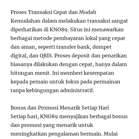
Proses Transaksi Cepat dan Mudah
Kemudahan dalam melakukan transaksi sangat
diperhatikan di KNO89. Situs ini menawarkan
berbagai metode pembayaran lokal yang cepat
dan aman, seperti transfer bank, dompet
digital, dan QRIS. Proses deposit dan penarikan
biasanya dilakukan dengan cepat, hanya dalam
hitungan menit. Ini memberi kesempatan
kepada pemain untuk fokus pada permainan
tanpa kebingungan administratif.
Bonus dan Promosi Menarik Setiap Hari
Setiap hari, KNO89 menyajikan berbagai bonus
dan promosi yang menarik untuk
meningkatkan pengalaman bermain. Mulai