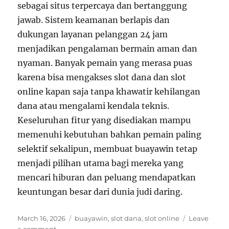
sebagai situs terpercaya dan bertanggung
jawab. Sistem keamanan berlapis dan
dukungan layanan pelanggan 24 jam
menjadikan pengalaman bermain aman dan
nyaman. Banyak pemain yang merasa puas
karena bisa mengakses slot dana dan slot
online kapan saja tanpa khawatir kehilangan
dana atau mengalami kendala teknis.
Keseluruhan fitur yang disediakan mampu
memenuhi kebutuhan bahkan pemain paling
selektif sekalipun, membuat buayawin tetap
menjadi pilihan utama bagi mereka yang
mencari hiburan dan peluang mendapatkan
keuntungan besar dari dunia judi daring.
Posted
Tags
March 16, 2026
buayawin
,
slot dana
,
slot online
Leave
on
on