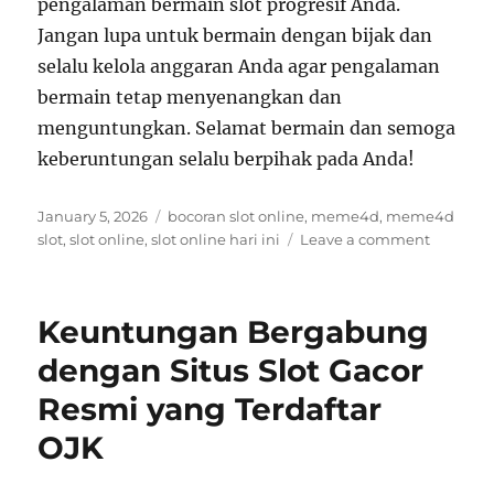
pengalaman bermain slot progresif Anda.
Jangan lupa untuk bermain dengan bijak dan
selalu kelola anggaran Anda agar pengalaman
bermain tetap menyenangkan dan
menguntungkan. Selamat bermain dan semoga
keberuntungan selalu berpihak pada Anda!
Posted
Tags
January 5, 2026
bocoran slot online
,
meme4d
,
meme4d
on
on
slot
,
slot online
,
slot online hari ini
Leave a comment
Slot
Progresif
dengan
Keuntungan Bergabung
Pembay
Terbesar:
dengan Situs Slot Gacor
Pilih
Resmi yang Terdaftar
yang
Tepat
OJK
untuk
Menang