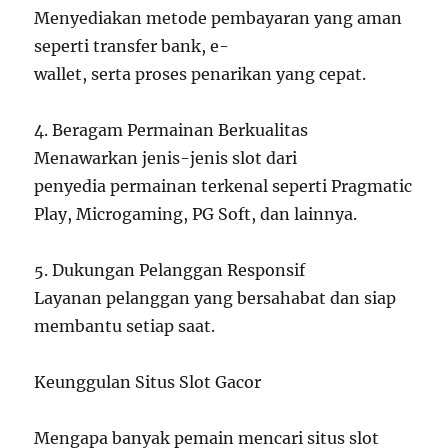
Menyediakan metode pembayaran yang aman
seperti transfer bank, e-
wallet, serta proses penarikan yang cepat.
4. Beragam Permainan Berkualitas
Menawarkan jenis-jenis slot dari
penyedia permainan terkenal seperti Pragmatic
Play, Microgaming, PG Soft, dan lainnya.
5. Dukungan Pelanggan Responsif
Layanan pelanggan yang bersahabat dan siap
membantu setiap saat.
Keunggulan Situs Slot Gacor
Mengapa banyak pemain mencari situs slot