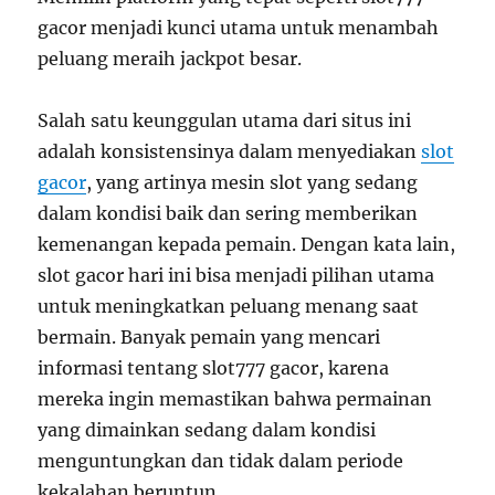
gacor menjadi kunci utama untuk menambah
peluang meraih jackpot besar.
Salah satu keunggulan utama dari situs ini
adalah konsistensinya dalam menyediakan
slot
gacor
, yang artinya mesin slot yang sedang
dalam kondisi baik dan sering memberikan
kemenangan kepada pemain. Dengan kata lain,
slot gacor hari ini bisa menjadi pilihan utama
untuk meningkatkan peluang menang saat
bermain. Banyak pemain yang mencari
informasi tentang slot777 gacor, karena
mereka ingin memastikan bahwa permainan
yang dimainkan sedang dalam kondisi
menguntungkan dan tidak dalam periode
kekalahan beruntun.