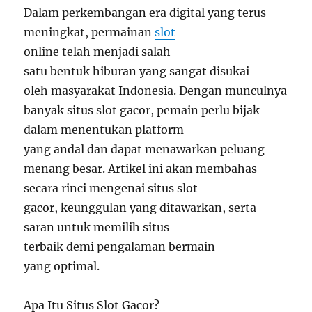
Dalam perkembangan era digital yang terus
meningkat, permainan
slot
online telah menjadi salah
satu bentuk hiburan yang sangat disukai
oleh masyarakat Indonesia. Dengan munculnya
banyak situs slot gacor, pemain perlu bijak
dalam menentukan platform
yang andal dan dapat menawarkan peluang
menang besar. Artikel ini akan membahas
secara rinci mengenai situs slot
gacor, keunggulan yang ditawarkan, serta
saran untuk memilih situs
terbaik demi pengalaman bermain
yang optimal.
Apa Itu Situs Slot Gacor?