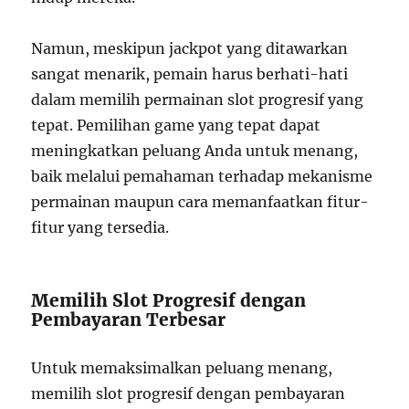
Namun, meskipun jackpot yang ditawarkan
sangat menarik, pemain harus berhati-hati
dalam memilih permainan slot progresif yang
tepat. Pemilihan game yang tepat dapat
meningkatkan peluang Anda untuk menang,
baik melalui pemahaman terhadap mekanisme
permainan maupun cara memanfaatkan fitur-
fitur yang tersedia.
Memilih Slot Progresif dengan
Pembayaran Terbesar
Untuk memaksimalkan peluang menang,
memilih slot progresif dengan pembayaran