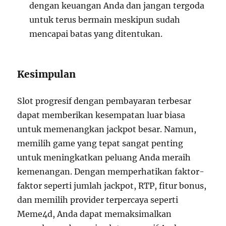
dengan keuangan Anda dan jangan tergoda
untuk terus bermain meskipun sudah
mencapai batas yang ditentukan.
Kesimpulan
Slot progresif dengan pembayaran terbesar
dapat memberikan kesempatan luar biasa
untuk memenangkan jackpot besar. Namun,
memilih game yang tepat sangat penting
untuk meningkatkan peluang Anda meraih
kemenangan. Dengan memperhatikan faktor-
faktor seperti jumlah jackpot, RTP, fitur bonus,
dan memilih provider terpercaya seperti
Meme4d, Anda dapat memaksimalkan