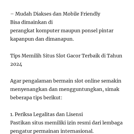
– Mudah Diakses dan Mobile Friendly
Bisa dimainkan di
perangkat komputer maupun ponsel pintar
kapanpun dan dimanapun.
Tips Memilih Situs Slot Gacor Terbaik di Tahun
2024
Agar pengalaman bermain slot online semakin
menyenangkan dan mengguntungkan, simak
beberapa tips berikut:
1. Periksa Legalitas dan Lisensi
Pastikan situs memiliki izin resmi dari lembaga
pengatur permainan internasional.