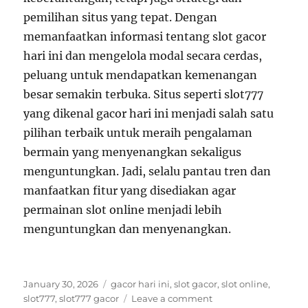
pemilihan situs yang tepat. Dengan
memanfaatkan informasi tentang slot gacor
hari ini dan mengelola modal secara cerdas,
peluang untuk mendapatkan kemenangan
besar semakin terbuka. Situs seperti slot777
yang dikenal gacor hari ini menjadi salah satu
pilihan terbaik untuk meraih pengalaman
bermain yang menyenangkan sekaligus
menguntungkan. Jadi, selalu pantau tren dan
manfaatkan fitur yang disediakan agar
permainan slot online menjadi lebih
menguntungkan dan menyenangkan.
Posted
Tags
January 30, 2026
gacor hari ini
,
slot gacor
,
slot online
,
on
on
slot777
,
slot777 gacor
Leave a comment