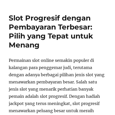
Main
Slot777
Gacor,
Slot Progresif dengan
Peluang
Untung
Pembayaran Terbesar:
Gede
Pilih yang Tepat untuk
Tanpa
Ribet
Menang
Permainan slot online semakin populer di
kalangan para penggemar judi, terutama
dengan adanya berbagai pilihan jenis slot yang
menawarkan pembayaran besar. Salah satu
jenis slot yang menarik perhatian banyak
pemain adalah slot progresif. Dengan hadiah
jackpot yang terus meningkat, slot progresif
menawarkan peluang besar untuk meraih