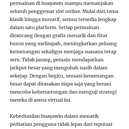
permainan di buayawin mampu memanjakan
seluruh penggemar slot online. Mulai dari tema
klasik hingga inovatif, semua tersedia lengkap
dalam satu platform. Setiap permainan
dirancang dengan grafis menarik dan fitur
bonus yang melimpah, meningkatkan peluang
kemenangan sekaligus menjaga suasana tetap
seru. Tidak jarang, pemain mendapatkan
jackpot besar yang mengubah nasib dalam
sekejap. Dengan begitu, sensasi kemenangan
besar dapat dirasakan siapa saja yang berani
mencoba keberuntungan dan menguji strategi
mereka di arena virtual ini.
Keberhasilan buayawin dalam menarik
perhatian pengguna tidak lepas dari reputasi