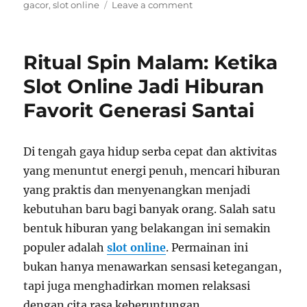
on
on
gacor
,
slot online
Leave a comment
Keuntungan
Bergabung
dengan
Ritual Spin Malam: Ketika
Situs
Slot
Slot Online Jadi Hiburan
Gacor
Favorit Generasi Santai
Resmi
yang
Terdaftar
OJK
Di tengah gaya hidup serba cepat dan aktivitas
yang menuntut energi penuh, mencari hiburan
yang praktis dan menyenangkan menjadi
kebutuhan baru bagi banyak orang. Salah satu
bentuk hiburan yang belakangan ini semakin
populer adalah
slot online
. Permainan ini
bukan hanya menawarkan sensasi ketegangan,
tapi juga menghadirkan momen relaksasi
dengan cita rasa keberuntungan.