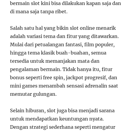
bermain slot kini bisa dilakukan kapan saja dan
di mana saja tanpa ribet.
Salah satu hal yang bikin slot online menarik
adalah variasi tema dan fitur yang ditawarkan.
Mulai dari petualangan fantasi, film populer,
hingga tema klasik buah-buahan, semua
tersedia untuk memanjakan mata dan
pengalaman bermain. Tidak hanya itu, fitur
bonus seperti free spin, jackpot progresif, dan
mini games menambah sensasi adrenalin saat
memutar gulungan.
Selain hiburan, slot juga bisa menjadi sarana
untuk mendapatkan keuntungan nyata.
Dengan strategi sederhana seperti mengatur