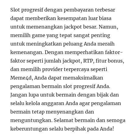
Slot progresif dengan pembayaran terbesar
dapat memberikan kesempatan luar biasa
untuk memenangkan jackpot besar. Namun,
memilih game yang tepat sangat penting
untuk meningkatkan peluang Anda meraih
kemenangan. Dengan memperhatikan faktor-
faktor seperti jumlah jackpot, RTP, fitur bonus,
dan memilih provider terpercaya seperti
Meme4d, Anda dapat memaksimalkan
pengalaman bermain slot progresif Anda.
Jangan lupa untuk bermain dengan bijak dan
selalu kelola anggaran Anda agar pengalaman
bermain tetap menyenangkan dan
menguntungkan. Selamat bermain dan semoga
keberuntungan selalu berpihak pada Anda!