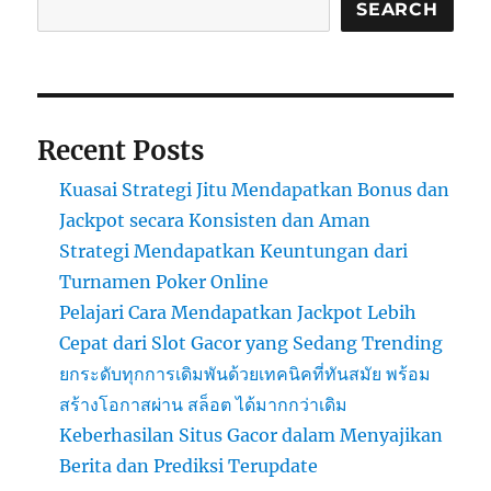
Online
SEARCH
Recent Posts
Kuasai Strategi Jitu Mendapatkan Bonus dan
Jackpot secara Konsisten dan Aman
Strategi Mendapatkan Keuntungan dari
Turnamen Poker Online
Pelajari Cara Mendapatkan Jackpot Lebih
Cepat dari Slot Gacor yang Sedang Trending
ยกระดับทุกการเดิมพันด้วยเทคนิคที่ทันสมัย พร้อม
สร้างโอกาสผ่าน สล็อต ได้มากกว่าเดิม
Keberhasilan Situs Gacor dalam Menyajikan
Berita dan Prediksi Terupdate