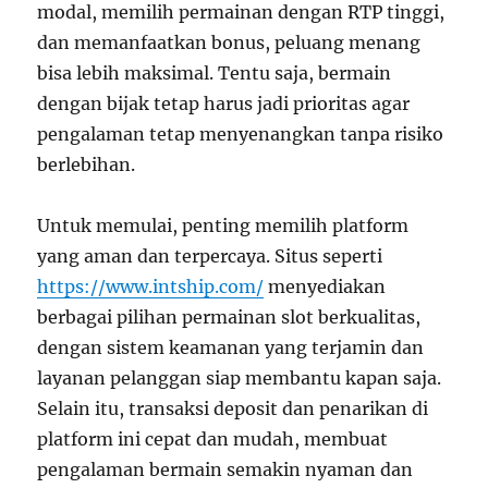
modal, memilih permainan dengan RTP tinggi,
dan memanfaatkan bonus, peluang menang
bisa lebih maksimal. Tentu saja, bermain
dengan bijak tetap harus jadi prioritas agar
pengalaman tetap menyenangkan tanpa risiko
berlebihan.
Untuk memulai, penting memilih platform
yang aman dan terpercaya. Situs seperti
https://www.intship.com/
menyediakan
berbagai pilihan permainan slot berkualitas,
dengan sistem keamanan yang terjamin dan
layanan pelanggan siap membantu kapan saja.
Selain itu, transaksi deposit dan penarikan di
platform ini cepat dan mudah, membuat
pengalaman bermain semakin nyaman dan