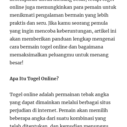
online juga memungkinkan para pemain untuk
menikmati pengalaman bermain yang lebih
praktis dan seru. Jika kamu seorang pemula
yang ingin mencoba keberuntungan, artikel ini
akan memberikan panduan lengkap mengenai
cara bermain togel online dan bagaimana
memaksimalkan peluangmu untuk menang
besar!
Apa Itu Togel Online?
Togel online adalah permainan tebak angka
yang dapat dimainkan melalui berbagai situs
perjudian di internet. Pemain akan memilih
beberapa angka dari suatu kombinasi yang
telah ditentukan, dan kemudian menunggu