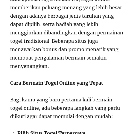
memberikan peluang menang yang lebih besar
dengan adanya berbagai jenis taruhan yang
dapat dipilih, serta hadiah yang lebih
menggiurkan dibandingkan dengan permainan
togel tradisional. Beberapa situs juga
menawarkan bonus dan promo menarik yang
membuat pengalaman bermain semakin
menyenangkan.
Cara Bermain Togel Online yang Tepat
Bagi kamu yang baru pertama kali bermain
togel online, ada beberapa langkah yang perlu
diikuti agar dapat memulai dengan mudah:
Pilih Situs Togel Terpercaya