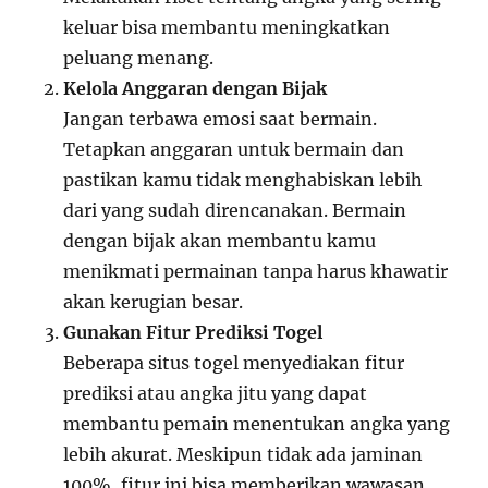
keluar bisa membantu meningkatkan
peluang menang.
Kelola Anggaran dengan Bijak
Jangan terbawa emosi saat bermain.
Tetapkan anggaran untuk bermain dan
pastikan kamu tidak menghabiskan lebih
dari yang sudah direncanakan. Bermain
dengan bijak akan membantu kamu
menikmati permainan tanpa harus khawatir
akan kerugian besar.
Gunakan Fitur Prediksi Togel
Beberapa situs togel menyediakan fitur
prediksi atau angka jitu yang dapat
membantu pemain menentukan angka yang
lebih akurat. Meskipun tidak ada jaminan
100%, fitur ini bisa memberikan wawasan