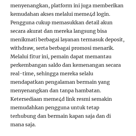
menyenangkan, platform ini juga memberikan
kemudahan akses melalui meme4d login.
Pengguna cukup memasukkan detail akun
secara akurat dan mereka langsung bisa
menikmati berbagai layanan termasuk deposit,
withdraw, serta berbagai promosi menarik.
Melalui fitur ini, pemain dapat memantau
perkembangan saldo dan kemenangan secara
real-time, sehingga mereka selalu
mendapatkan pengalaman bermain yang
menyenangkan dan tanpa hambatan.
Ketersediaan meme4d link resmi semakin
memudahkan pengguna untuk tetap
terhubung dan bermain kapan saja dan di
mana saja.