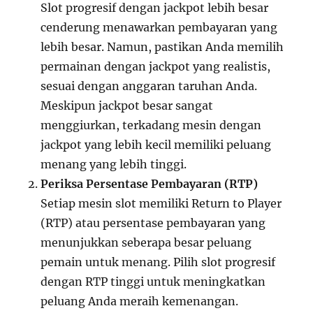
Slot progresif dengan jackpot lebih besar
cenderung menawarkan pembayaran yang
lebih besar. Namun, pastikan Anda memilih
permainan dengan jackpot yang realistis,
sesuai dengan anggaran taruhan Anda.
Meskipun jackpot besar sangat
menggiurkan, terkadang mesin dengan
jackpot yang lebih kecil memiliki peluang
menang yang lebih tinggi.
Periksa Persentase Pembayaran (RTP)
Setiap mesin slot memiliki Return to Player
(RTP) atau persentase pembayaran yang
menunjukkan seberapa besar peluang
pemain untuk menang. Pilih slot progresif
dengan RTP tinggi untuk meningkatkan
peluang Anda meraih kemenangan.