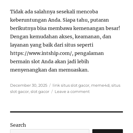
Tidak ada salahnya sesekali mencoba
keberuntungan Anda. Siapa tahu, putaran
berikutnya bisa membawa kemenangan besar!
Dengan kemudahan akses, keamanan, dan
layanan yang baik dari situs seperti
https://www.intship.com/, pengalaman
bermain slot Anda akan jadi lebih
menyenangkan dan memuaskan.
Posted
Tags
December 30, 2025
link situs slot gacor
,
meme4d
,
situs
on
on
slot gacor
,
slot gacor
Leave a comment
Serunya
Menang
Besar
dengan
Permainan
Search
Slot