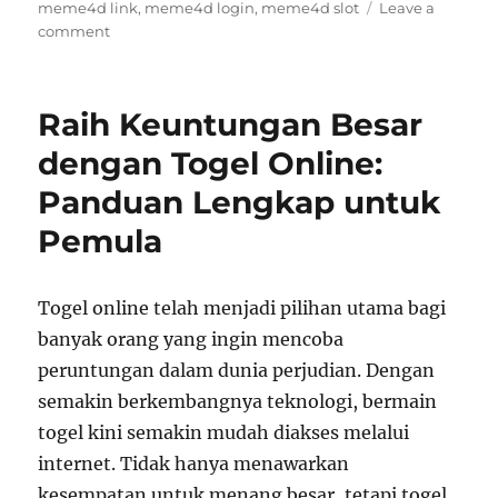
on
meme4d link
,
meme4d login
,
meme4d slot
Leave a
on
comment
Temukan
Strategi
Jitu
Raih Keuntungan Besar
Toto
Slot
dengan Togel Online:
Gacor
Panduan Lengkap untuk
yang
Membantu
Pemula
Anda
Menghindari
Kekalahan
Togel online telah menjadi pilihan utama bagi
banyak orang yang ingin mencoba
peruntungan dalam dunia perjudian. Dengan
semakin berkembangnya teknologi, bermain
togel kini semakin mudah diakses melalui
internet. Tidak hanya menawarkan
kesempatan untuk menang besar, tetapi togel