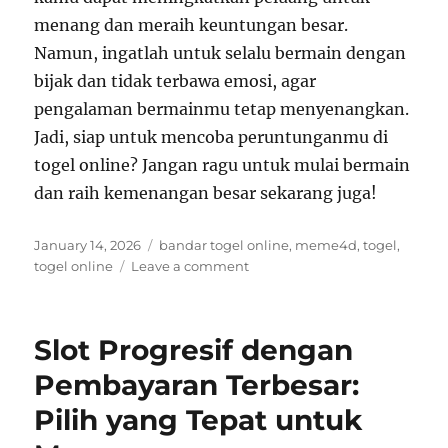
menang dan meraih keuntungan besar.
Namun, ingatlah untuk selalu bermain dengan
bijak dan tidak terbawa emosi, agar
pengalaman bermainmu tetap menyenangkan.
Jadi, siap untuk mencoba peruntunganmu di
togel online? Jangan ragu untuk mulai bermain
dan raih kemenangan besar sekarang juga!
Posted
Tags
January 14, 2026
bandar togel online
,
meme4d
,
togel
,
on
on
togel online
Leave a comment
Raih
Keuntungan
Besar
Slot Progresif dengan
dengan
Togel
Pembayaran Terbesar:
Online:
Pilih yang Tepat untuk
Panduan
Lengkap