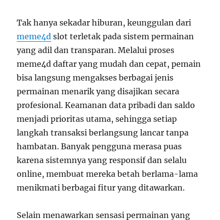
Tak hanya sekadar hiburan, keunggulan dari
meme4d
slot terletak pada sistem permainan
yang adil dan transparan. Melalui proses
meme4d daftar yang mudah dan cepat, pemain
bisa langsung mengakses berbagai jenis
permainan menarik yang disajikan secara
profesional. Keamanan data pribadi dan saldo
menjadi prioritas utama, sehingga setiap
langkah transaksi berlangsung lancar tanpa
hambatan. Banyak pengguna merasa puas
karena sistemnya yang responsif dan selalu
online, membuat mereka betah berlama-lama
menikmati berbagai fitur yang ditawarkan.
Selain menawarkan sensasi permainan yang