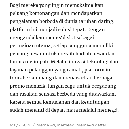
Bagi mereka yang ingin memaksimalkan
peluang kemenangan dan mendapatkan
pengalaman berbeda di dunia taruhan daring,
platform ini menjadi solusi tepat. Dengan
mengandalkan meme4d slot sebagai
permainan utama, setiap pengguna memiliki
peluang besar untuk meraih hadiah besar dan
bonus melimpah. Melalui inovasi teknologi dan
layanan pelanggan yang ramah, platform ini
terus berkembang dan menawarkan berbagai
promo menarik. Jangan ragu untuk bergabung
dan rasakan sensasi berbeda yang ditawarkan,
karena semua kemudahan dan keuntungan
sudah menanti di depan mata melalui meme4d.
Posted
Tags
May 2, 2026
meme 4d
,
meme4d
,
meme4d daftar
,