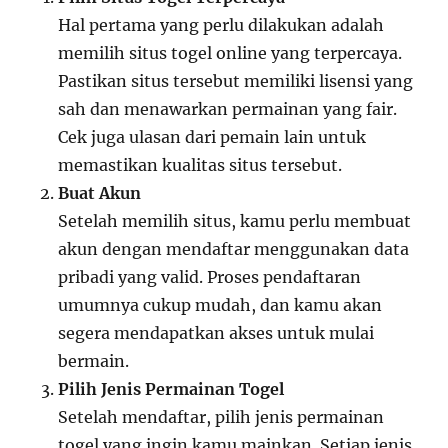
Hal pertama yang perlu dilakukan adalah
memilih situs togel online yang terpercaya.
Pastikan situs tersebut memiliki lisensi yang
sah dan menawarkan permainan yang fair.
Cek juga ulasan dari pemain lain untuk
memastikan kualitas situs tersebut.
Buat Akun
Setelah memilih situs, kamu perlu membuat
akun dengan mendaftar menggunakan data
pribadi yang valid. Proses pendaftaran
umumnya cukup mudah, dan kamu akan
segera mendapatkan akses untuk mulai
bermain.
Pilih Jenis Permainan Togel
Setelah mendaftar, pilih jenis permainan
togel yang ingin kamu mainkan. Setiap jenis