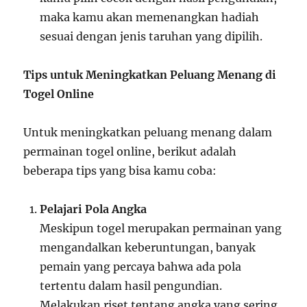
maka kamu akan memenangkan hadiah
sesuai dengan jenis taruhan yang dipilih.
Tips untuk Meningkatkan Peluang Menang di
Togel Online
Untuk meningkatkan peluang menang dalam
permainan togel online, berikut adalah
beberapa tips yang bisa kamu coba:
Pelajari Pola Angka
Meskipun togel merupakan permainan yang
mengandalkan keberuntungan, banyak
pemain yang percaya bahwa ada pola
tertentu dalam hasil pengundian.
Melakukan riset tentang angka yang sering