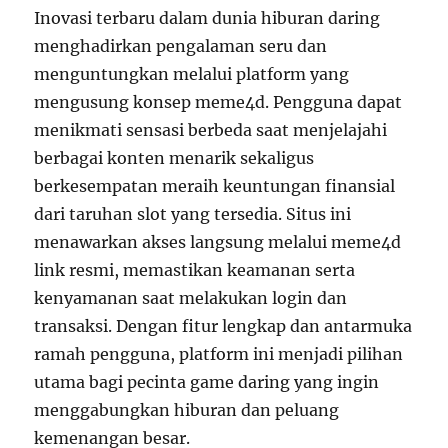
Inovasi terbaru dalam dunia hiburan daring
menghadirkan pengalaman seru dan
menguntungkan melalui platform yang
mengusung konsep meme4d. Pengguna dapat
menikmati sensasi berbeda saat menjelajahi
berbagai konten menarik sekaligus
berkesempatan meraih keuntungan finansial
dari taruhan slot yang tersedia. Situs ini
menawarkan akses langsung melalui meme4d
link resmi, memastikan keamanan serta
kenyamanan saat melakukan login dan
transaksi. Dengan fitur lengkap dan antarmuka
ramah pengguna, platform ini menjadi pilihan
utama bagi pecinta game daring yang ingin
menggabungkan hiburan dan peluang
kemenangan besar.