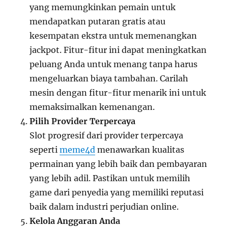
yang memungkinkan pemain untuk
mendapatkan putaran gratis atau
kesempatan ekstra untuk memenangkan
jackpot. Fitur-fitur ini dapat meningkatkan
peluang Anda untuk menang tanpa harus
mengeluarkan biaya tambahan. Carilah
mesin dengan fitur-fitur menarik ini untuk
memaksimalkan kemenangan.
Pilih Provider Terpercaya
Slot progresif dari provider terpercaya
seperti
meme4d
menawarkan kualitas
permainan yang lebih baik dan pembayaran
yang lebih adil. Pastikan untuk memilih
game dari penyedia yang memiliki reputasi
baik dalam industri perjudian online.
Kelola Anggaran Anda