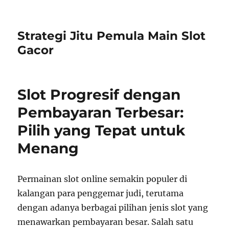
Strategi Jitu Pemula Main Slot
Gacor
Slot Progresif dengan
Pembayaran Terbesar:
Pilih yang Tepat untuk
Menang
Permainan slot online semakin populer di
kalangan para penggemar judi, terutama
dengan adanya berbagai pilihan jenis slot yang
menawarkan pembayaran besar. Salah satu