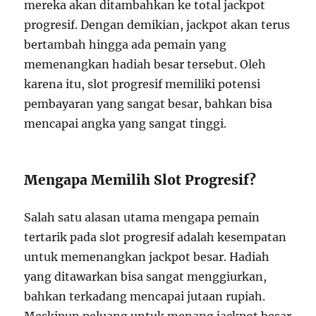
mereka akan ditambahkan ke total jackpot
progresif. Dengan demikian, jackpot akan terus
bertambah hingga ada pemain yang
memenangkan hadiah besar tersebut. Oleh
karena itu, slot progresif memiliki potensi
pembayaran yang sangat besar, bahkan bisa
mencapai angka yang sangat tinggi.
Mengapa Memilih Slot Progresif?
Salah satu alasan utama mengapa pemain
tertarik pada slot progresif adalah kesempatan
untuk memenangkan jackpot besar. Hadiah
yang ditawarkan bisa sangat menggiurkan,
bahkan terkadang mencapai jutaan rupiah.