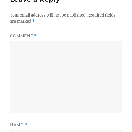
Your email address will not be published.
Required fields
are marked
*
COMMENT
*
NAME
*