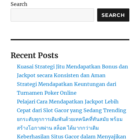
Search
SEARCH
Recent Posts
Kuasai Strategi Jitu Mendapatkan Bonus dan
Jackpot secara Konsisten dan Aman
Strategi Mendapatkan Keuntungan dari
Turnamen Poker Online
Pelajari Cara Mendapatkan Jackpot Lebih
Cepat dari Slot Gacor yang Sedang Trending
ยกระดับทุกการเดิมพันด้วยเทคนิคที่ทันสมัย พร้อม
สร้างโอกาสผ่าน สล็อต ได้มากกว่าเดิม
Keberhasilan Situs Gacor dalam Menyajikan