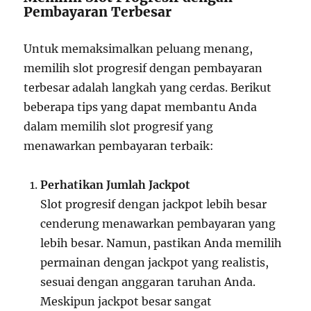
Pembayaran Terbesar
Untuk memaksimalkan peluang menang,
memilih slot progresif dengan pembayaran
terbesar adalah langkah yang cerdas. Berikut
beberapa tips yang dapat membantu Anda
dalam memilih slot progresif yang
menawarkan pembayaran terbaik:
Perhatikan Jumlah Jackpot
Slot progresif dengan jackpot lebih besar
cenderung menawarkan pembayaran yang
lebih besar. Namun, pastikan Anda memilih
permainan dengan jackpot yang realistis,
sesuai dengan anggaran taruhan Anda.
Meskipun jackpot besar sangat