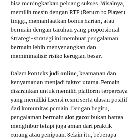
bisa meningkatkan peluang sukses. Misalnya,
memilih mesin dengan RTP (Return to Player)
tinggi, memanfaatkan bonus harian, atau
bermain dengan taruhan yang proporsional.
Strategi-strategi ini membuat pengalaman
bermain lebih menyenangkan dan
meminimalisir risiko kerugian besar.
Dalam konteks
judi online
, keamanan dan
kenyamanan menjadi faktor utama. Pemain
disarankan untuk memilih platform terpercaya
yang memiliki lisensi resmi serta ulasan positif
dari komunitas pemain. Dengan begitu,
pengalaman bermain
slot gacor
bukan hanya
menghibur tetapi juga aman dari praktik
curang atau penipuan. Selain itu, beberapa