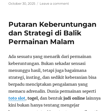
Posted
on
October 30, 2025
Leave a comment
on
Akses
Alternatif
Resmi
Putaran Keberuntungan
Terpercaya
Anti
dan Strategi di Balik
Blokir
Permainan Malam
Ada sesuatu yang menarik dari permainan
keberuntungan. Bukan sekadar sensasi
menunggu hasil, tetapi juga bagaimana
strategi, insting, dan sedikit keberanian bisa
berpadu menciptakan pengalaman yang
memacu adrenalin. Dunia permainan seperti
toto slot
,
togel
, dan bentuk
judi online
lainnya
kini bukan hanya tentang mengejar