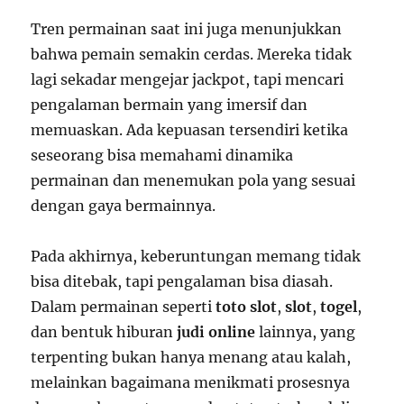
Tren permainan saat ini juga menunjukkan
bahwa pemain semakin cerdas. Mereka tidak
lagi sekadar mengejar jackpot, tapi mencari
pengalaman bermain yang imersif dan
memuaskan. Ada kepuasan tersendiri ketika
seseorang bisa memahami dinamika
permainan dan menemukan pola yang sesuai
dengan gaya bermainnya.
Pada akhirnya, keberuntungan memang tidak
bisa ditebak, tapi pengalaman bisa diasah.
Dalam permainan seperti
toto slot
,
slot
,
togel
,
dan bentuk hiburan
judi online
lainnya, yang
terpenting bukan hanya menang atau kalah,
melainkan bagaimana menikmati prosesnya