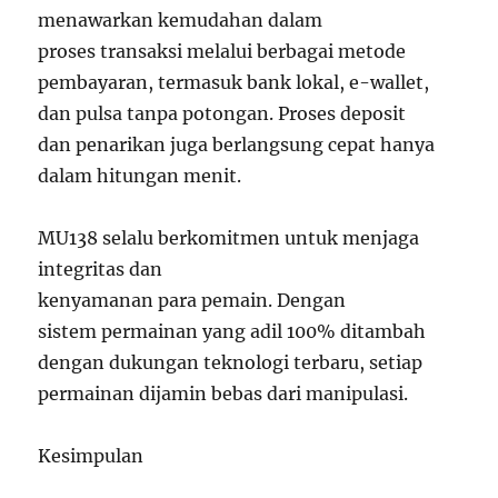
menawarkan kemudahan dalam
proses transaksi melalui berbagai metode
pembayaran, termasuk bank lokal, e-wallet,
dan pulsa tanpa potongan. Proses deposit
dan penarikan juga berlangsung cepat hanya
dalam hitungan menit.
MU138 selalu berkomitmen untuk menjaga
integritas dan
kenyamanan para pemain. Dengan
sistem permainan yang adil 100% ditambah
dengan dukungan teknologi terbaru, setiap
permainan dijamin bebas dari manipulasi.
Kesimpulan