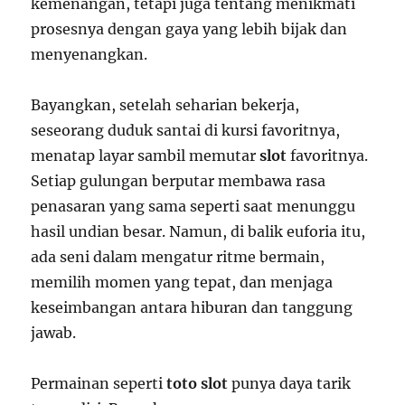
kemenangan, tetapi juga tentang menikmati
prosesnya dengan gaya yang lebih bijak dan
menyenangkan.
Bayangkan, setelah seharian bekerja,
seseorang duduk santai di kursi favoritnya,
menatap layar sambil memutar
slot
favoritnya.
Setiap gulungan berputar membawa rasa
penasaran yang sama seperti saat menunggu
hasil undian besar. Namun, di balik euforia itu,
ada seni dalam mengatur ritme bermain,
memilih momen yang tepat, dan menjaga
keseimbangan antara hiburan dan tanggung
jawab.
Permainan seperti
toto slot
punya daya tarik