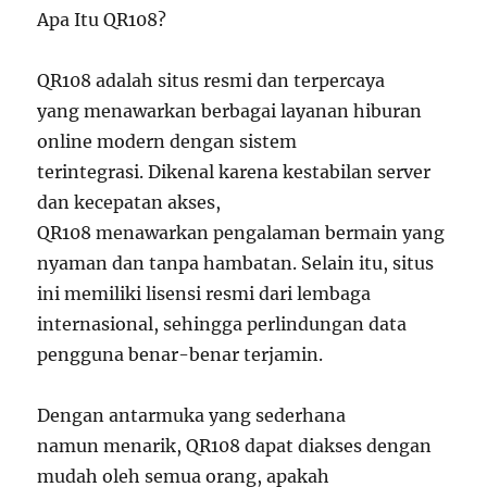
Apa Itu QR108?
QR108 adalah situs resmi dan terpercaya
yang menawarkan berbagai layanan hiburan
online modern dengan sistem
terintegrasi. Dikenal karena kestabilan server
dan kecepatan akses,
QR108 menawarkan pengalaman bermain yang
nyaman dan tanpa hambatan. Selain itu, situs
ini memiliki lisensi resmi dari lembaga
internasional, sehingga perlindungan data
pengguna benar-benar terjamin.
Dengan antarmuka yang sederhana
namun menarik, QR108 dapat diakses dengan
mudah oleh semua orang, apakah