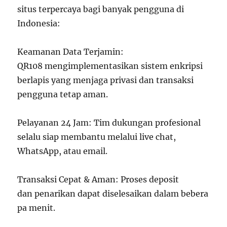
situs terpercaya bagi banyak pengguna di
Indonesia:
Keamanan Data Terjamin:
QR108 mengimplementasikan sistem enkripsi
berlapis yang menjaga privasi dan transaksi
pengguna tetap aman.
Pelayanan 24 Jam: Tim dukungan profesional
selalu siap membantu melalui live chat,
WhatsApp, atau email.
Transaksi Cepat & Aman: Proses deposit
dan penarikan dapat diselesaikan dalam bebera
pa menit.