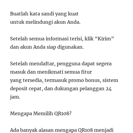
Buatlah kata sandi yang kuat
untuk melindungi akun Anda.
Setelah semua informasi terisi, klik “Kirim”
dan akun Anda siap digunakan.
Setelah mendaftar, pengguna dapat segera
masuk dan menikmati semua fitur
yang tersedia, termasuk promo bonus, sistem
deposit cepat, dan dukungan pelanggan 24
jam.
Mengapa Memilih QR108?
Ada banyak alasan mengapa QR108 menjadi