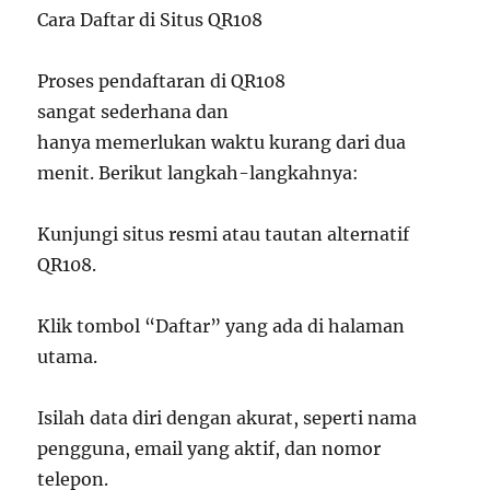
Cara Daftar di Situs QR108
Proses pendaftaran di QR108
sangat sederhana dan
hanya memerlukan waktu kurang dari dua
menit. Berikut langkah-langkahnya:
Kunjungi situs resmi atau tautan alternatif
QR108.
Klik tombol “Daftar” yang ada di halaman
utama.
Isilah data diri dengan akurat, seperti nama
pengguna, email yang aktif, dan nomor
telepon.