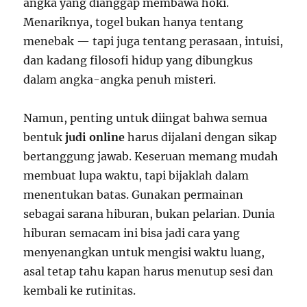
angka yang dianggap membawa hoki.
Menariknya, togel bukan hanya tentang
menebak — tapi juga tentang perasaan, intuisi,
dan kadang filosofi hidup yang dibungkus
dalam angka-angka penuh misteri.
Namun, penting untuk diingat bahwa semua
bentuk
judi online
harus dijalani dengan sikap
bertanggung jawab. Keseruan memang mudah
membuat lupa waktu, tapi bijaklah dalam
menentukan batas. Gunakan permainan
sebagai sarana hiburan, bukan pelarian. Dunia
hiburan semacam ini bisa jadi cara yang
menyenangkan untuk mengisi waktu luang,
asal tetap tahu kapan harus menutup sesi dan
kembali ke rutinitas.