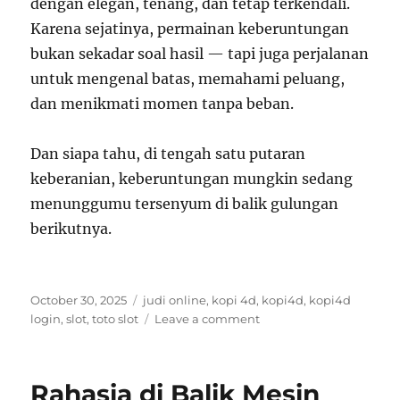
dengan elegan, tenang, dan tetap terkendali.
Karena sejatinya, permainan keberuntungan
bukan sekadar soal hasil — tapi juga perjalanan
untuk mengenal batas, memahami peluang,
dan menikmati momen tanpa beban.
Dan siapa tahu, di tengah satu putaran
keberanian, keberuntungan mungkin sedang
menunggumu tersenyum di balik gulungan
berikutnya.
Posted
Tags
October 30, 2025
judi online
,
kopi 4d
,
kopi4d
,
kopi4d
on
on
login
,
slot
,
toto slot
Leave a comment
Putaran
Keberuntungan
dan
Rahasia di Balik Mesin
Strategi