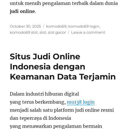
untuk meraih pengalaman terbaik dalam dunia
judi online
.
Posted
Tags
October 30, 2025
komodo69
,
komodo69 login
,
on
on
komodo69 slot
,
slot
,
slot gacor
Leave a comment
Menikmati
Sensasi
Slot
Situs Judi Online
Gacor
dengan
Indonesia dengan
Strategi
Keamanan Data Terjamin
Cerdas
Dalam industri hiburan digital
yang terus berkembang,
mu138 login
menjadi salah satu platform judi online resmi
dan tepercaya di Indonesia
yang menawarkan pengalaman bermain