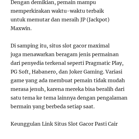
Dengan demikian, pemain mampu
memperkirakan waktu-waktu terbaik
untuk memutar dan meraih JP (Jackpot)
Maxwin.
Di samping itu, situs slot gacor maximal
juga menawarkan beragam jenis permainan
dari penyedia terkenal seperti Pragmatic Play,
PG Soft, Habanero, dan Joker Gaming. Variasi
game yang ada membuat pemain tidak mudah
merasa jenuh, karena mereka bisa beralih dari
satu tema ke tema lainnya dengan pengalaman
bermain yang berbeda setiap saat.
Keunggulan Link Situs Slot Gacor Pasti Cair