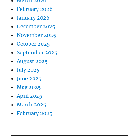
March 2026
February 2026
January 2026
December 2025
November 2025
October 2025
September 2025
August 2025
July 2025
June 2025
May 2025
April 2025
March 2025
February 2025