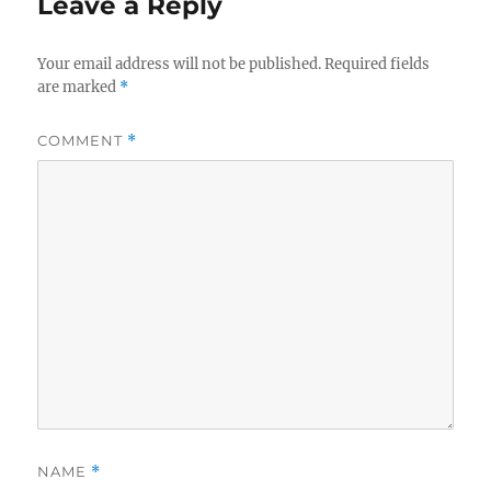
Leave a Reply
Your email address will not be published.
Required fields
are marked
*
COMMENT
*
NAME
*