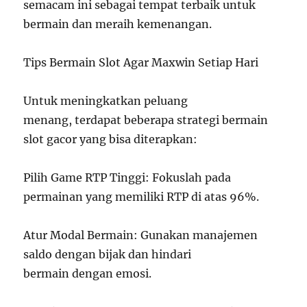
semacam ini sebagai tempat terbaik untuk
bermain dan meraih kemenangan.
Tips Bermain Slot Agar Maxwin Setiap Hari
Untuk meningkatkan peluang
menang, terdapat beberapa strategi bermain
slot gacor yang bisa diterapkan:
Pilih Game RTP Tinggi: Fokuslah pada
permainan yang memiliki RTP di atas 96%.
Atur Modal Bermain: Gunakan manajemen
saldo dengan bijak dan hindari
bermain dengan emosi.