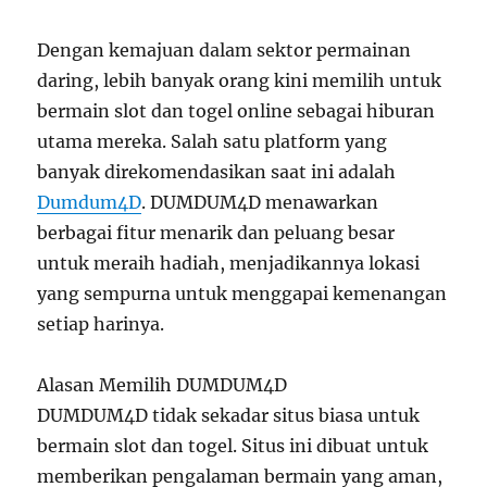
AMBON4D
Dengan kemajuan dalam sektor permainan
daring, lebih banyak orang kini memilih untuk
bermain slot dan togel online sebagai hiburan
utama mereka. Salah satu platform yang
banyak direkomendasikan saat ini adalah
Dumdum4D
. DUMDUM4D menawarkan
berbagai fitur menarik dan peluang besar
untuk meraih hadiah, menjadikannya lokasi
yang sempurna untuk menggapai kemenangan
setiap harinya.
Alasan Memilih DUMDUM4D
DUMDUM4D tidak sekadar situs biasa untuk
bermain slot dan togel. Situs ini dibuat untuk
memberikan pengalaman bermain yang aman,