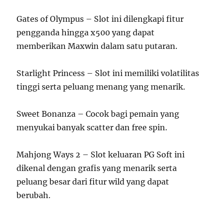
Gates of Olympus – Slot ini dilengkapi fitur
pengganda hingga x500 yang dapat
memberikan Maxwin dalam satu putaran.
Starlight Princess – Slot ini memiliki volatilitas
tinggi serta peluang menang yang menarik.
Sweet Bonanza – Cocok bagi pemain yang
menyukai banyak scatter dan free spin.
Mahjong Ways 2 – Slot keluaran PG Soft ini
dikenal dengan grafis yang menarik serta
peluang besar dari fitur wild yang dapat
berubah.