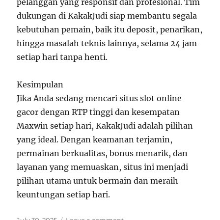
pelanggan yang responsif dan profesional. Tim
dukungan di KakakJudi siap membantu segala
kebutuhan pemain, baik itu deposit, penarikan,
hingga masalah teknis lainnya, selama 24 jam
setiap hari tanpa henti.
Kesimpulan
Jika Anda sedang mencari situs slot online
gacor dengan RTP tinggi dan kesempatan
Maxwin setiap hari, KakakJudi adalah pilihan
yang ideal. Dengan keamanan terjamin,
permainan berkualitas, bonus menarik, dan
layanan yang memuaskan, situs ini menjadi
pilihan utama untuk bermain dan meraih
keuntungan setiap hari.
Posted
on