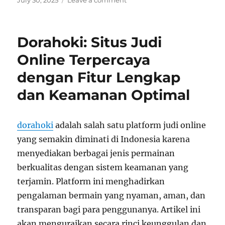
July 30, 2025
Leave a comment
on
Maxwin
Slot
Online
Dorahoki: Situs Judi
Gak
Pernah
Online Terpercaya
Bohong!
dengan Fitur Lengkap
Login
KakakJudi!
dan Keamanan Optimal
dorahoki
adalah salah satu platform judi online
yang semakin diminati di Indonesia karena
menyediakan berbagai jenis permainan
berkualitas dengan sistem keamanan yang
terjamin. Platform ini menghadirkan
pengalaman bermain yang nyaman, aman, dan
transparan bagi para penggunanya. Artikel ini
akan menguraikan secara rinci keunggulan dan