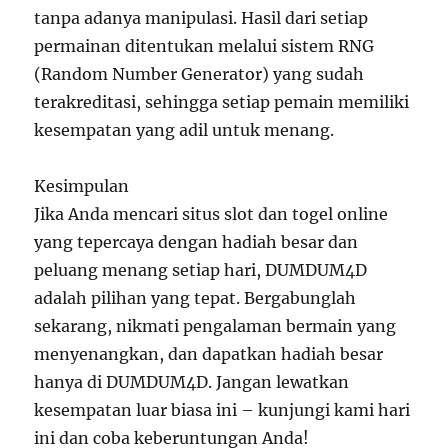
tanpa adanya manipulasi. Hasil dari setiap
permainan ditentukan melalui sistem RNG
(Random Number Generator) yang sudah
terakreditasi, sehingga setiap pemain memiliki
kesempatan yang adil untuk menang.
Kesimpulan
Jika Anda mencari situs slot dan togel online
yang tepercaya dengan hadiah besar dan
peluang menang setiap hari, DUMDUM4D
adalah pilihan yang tepat. Bergabunglah
sekarang, nikmati pengalaman bermain yang
menyenangkan, dan dapatkan hadiah besar
hanya di DUMDUM4D. Jangan lewatkan
kesempatan luar biasa ini – kunjungi kami hari
ini dan coba keberuntungan Anda!