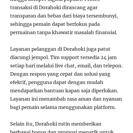
transaksi di Dorahoki dirancang agar
transparan dan bebas dari biaya tersembunyi,
sehingga pemain dapat berfokus pada
permainan tanpa khawatir masalah finansial.
Layanan pelanggan di Dorahoki juga patut
diacungi jempol. Tim support tersedia 24 jam
setiap hari melalui live chat, email, dan telepon.
Dengan respon yang cepat dan solusi yang
efektif, pengguna dapat dengan mudah
mendapatkan bantuan kapan saja diperlukan.
Layanan ini menambah rasa aman dan nyaman
bagi pemain selama menggunakan platform.
Selain itu, Dorahoki rutin memberikan
berbagai bonus dan promosi menarik untuk