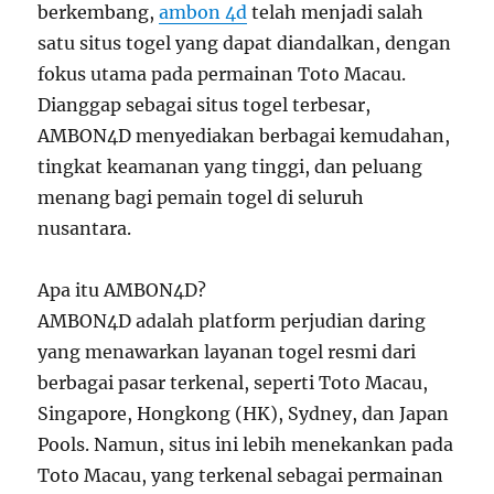
berkembang,
ambon 4d
telah menjadi salah
satu situs togel yang dapat diandalkan, dengan
fokus utama pada permainan Toto Macau.
Dianggap sebagai situs togel terbesar,
AMBON4D menyediakan berbagai kemudahan,
tingkat keamanan yang tinggi, dan peluang
menang bagi pemain togel di seluruh
nusantara.
Apa itu AMBON4D?
AMBON4D adalah platform perjudian daring
yang menawarkan layanan togel resmi dari
berbagai pasar terkenal, seperti Toto Macau,
Singapore, Hongkong (HK), Sydney, dan Japan
Pools. Namun, situs ini lebih menekankan pada
Toto Macau, yang terkenal sebagai permainan