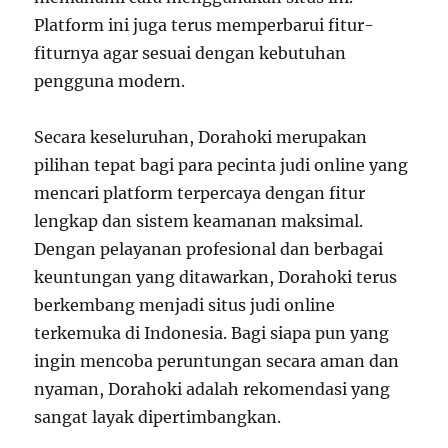
Platform ini juga terus memperbarui fitur-
fiturnya agar sesuai dengan kebutuhan
pengguna modern.
Secara keseluruhan, Dorahoki merupakan
pilihan tepat bagi para pecinta judi online yang
mencari platform terpercaya dengan fitur
lengkap dan sistem keamanan maksimal.
Dengan pelayanan profesional dan berbagai
keuntungan yang ditawarkan, Dorahoki terus
berkembang menjadi situs judi online
terkemuka di Indonesia. Bagi siapa pun yang
ingin mencoba peruntungan secara aman dan
nyaman, Dorahoki adalah rekomendasi yang
sangat layak dipertimbangkan.