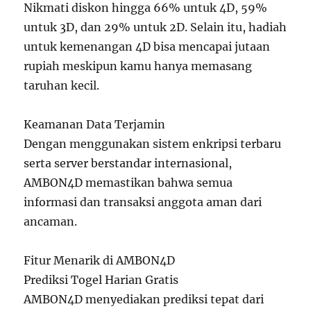
Nikmati diskon hingga 66% untuk 4D, 59%
untuk 3D, dan 29% untuk 2D. Selain itu, hadiah
untuk kemenangan 4D bisa mencapai jutaan
rupiah meskipun kamu hanya memasang
taruhan kecil.
Keamanan Data Terjamin
Dengan menggunakan sistem enkripsi terbaru
serta server berstandar internasional,
AMBON4D memastikan bahwa semua
informasi dan transaksi anggota aman dari
ancaman.
Fitur Menarik di AMBON4D
Prediksi Togel Harian Gratis
AMBON4D menyediakan prediksi tepat dari