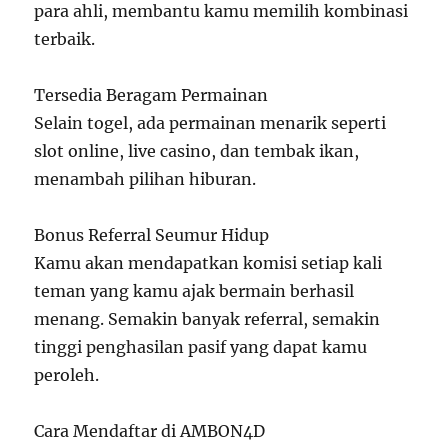
para ahli, membantu kamu memilih kombinasi
terbaik.
Tersedia Beragam Permainan
Selain togel, ada permainan menarik seperti
slot online, live casino, dan tembak ikan,
menambah pilihan hiburan.
Bonus Referral Seumur Hidup
Kamu akan mendapatkan komisi setiap kali
teman yang kamu ajak bermain berhasil
menang. Semakin banyak referral, semakin
tinggi penghasilan pasif yang dapat kamu
peroleh.
Cara Mendaftar di AMBON4D