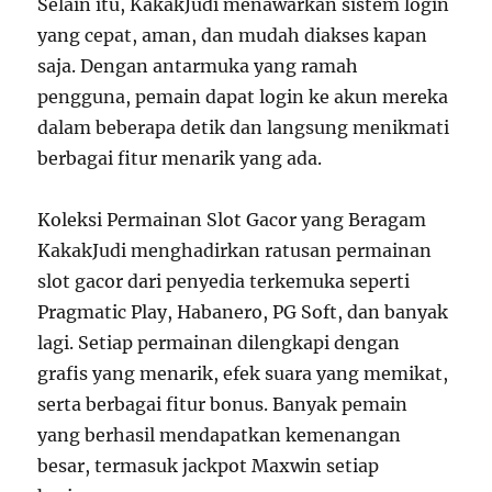
Selain itu, KakakJudi menawarkan sistem login
yang cepat, aman, dan mudah diakses kapan
saja. Dengan antarmuka yang ramah
pengguna, pemain dapat login ke akun mereka
dalam beberapa detik dan langsung menikmati
berbagai fitur menarik yang ada.
Koleksi Permainan Slot Gacor yang Beragam
KakakJudi menghadirkan ratusan permainan
slot gacor dari penyedia terkemuka seperti
Pragmatic Play, Habanero, PG Soft, dan banyak
lagi. Setiap permainan dilengkapi dengan
grafis yang menarik, efek suara yang memikat,
serta berbagai fitur bonus. Banyak pemain
yang berhasil mendapatkan kemenangan
besar, termasuk jackpot Maxwin setiap