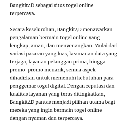
Bangkit4D sebagai situs togel online
terpercaya.
Secara keseluruhan, Bangkit4D menawarkan
pengalaman bermain togel online yang
lengkap, aman, dan menyenangkan. Mulai dari
variasi pasaran yang luas, keamanan data yang
terjaga, layanan pelanggan prima, hingga
promo-promo menarik, semua aspek
dihadirkan untuk memenuhi kebutuhan para
penggemar togel digital. Dengan reputasi dan
kualitas layanan yang terus ditingkatkan,
Bangkit4D pantas menjadi pilihan utama bagi
mereka yang ingin bermain togel online
dengan nyaman dan terpercaya.