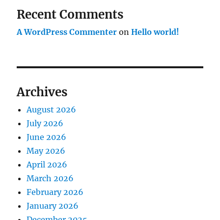
Recent Comments
A WordPress Commenter
on
Hello world!
Archives
August 2026
July 2026
June 2026
May 2026
April 2026
March 2026
February 2026
January 2026
December 2025