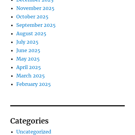
November 2025
October 2025
September 2025
August 2025
July 2025
June 2025
May 2025
April 2025
March 2025
February 2025
Categories
Uncategorized