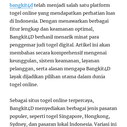
bangkit4d
telah menjadi salah satu platform
togel online yang mendapatkan perhatian luas
di Indonesia. Dengan menawarkan berbagai
fitur lengkap dan keamanan optimal,
Bangkit4D berhasil menarik minat para
penggemar judi togel digital. Artikel ini akan
membahas secara komprehensif mengenai
keunggulan, sistem keamanan, layanan
pelanggan, serta alasan mengapa Bangkit4D
layak dijadikan pilihan utama dalam dunia
togel online.
Sebagai situs togel online terpercaya,
Bangkit4D menyediakan berbagai jenis pasaran
populer, seperti togel Singapore, Hongkong,
Sydney, dan pasaran lokal Indonesia. Variasi ini