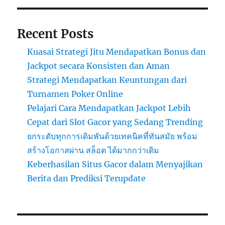
Optimal
Recent Posts
Kuasai Strategi Jitu Mendapatkan Bonus dan
Jackpot secara Konsisten dan Aman
Strategi Mendapatkan Keuntungan dari
Turnamen Poker Online
Pelajari Cara Mendapatkan Jackpot Lebih
Cepat dari Slot Gacor yang Sedang Trending
ยกระดับทุกการเดิมพันด้วยเทคนิคที่ทันสมัย พร้อม
สร้างโอกาสผ่าน สล็อต ได้มากกว่าเดิม
Keberhasilan Situs Gacor dalam Menyajikan
Berita dan Prediksi Terupdate