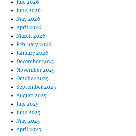
July 2026
June 2026
May 2026
April 2026
March 2026
February 2026
January 2026
December 2025
November 2025
October 2025
September 2025
August 2025
July 2025
June 2025
May 2025
April 2025