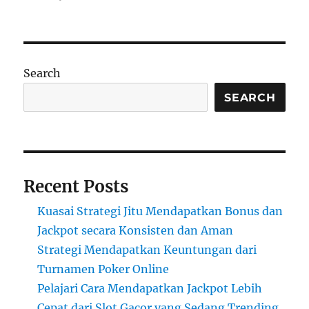
on
Hello
world!
Search
SEARCH
Recent Posts
Kuasai Strategi Jitu Mendapatkan Bonus dan
Jackpot secara Konsisten dan Aman
Strategi Mendapatkan Keuntungan dari
Turnamen Poker Online
Pelajari Cara Mendapatkan Jackpot Lebih
Cepat dari Slot Gacor yang Sedang Trending