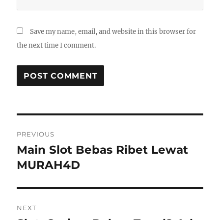
Save my name, email, and website in this browser for
the next time I comment.
Post
PREVIOUS
navigation
Main Slot Bebas Ribet Lewat
Previous
post:
MURAH4D
NEXT