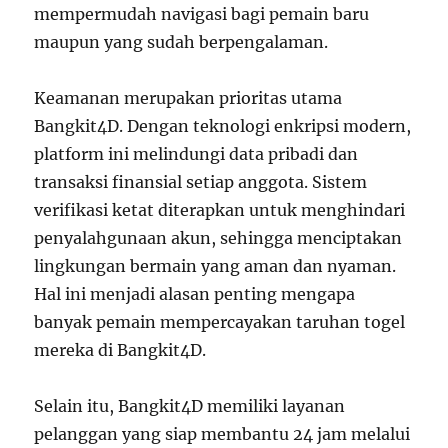
mempermudah navigasi bagi pemain baru
maupun yang sudah berpengalaman.
Keamanan merupakan prioritas utama
Bangkit4D. Dengan teknologi enkripsi modern,
platform ini melindungi data pribadi dan
transaksi finansial setiap anggota. Sistem
verifikasi ketat diterapkan untuk menghindari
penyalahgunaan akun, sehingga menciptakan
lingkungan bermain yang aman dan nyaman.
Hal ini menjadi alasan penting mengapa
banyak pemain mempercayakan taruhan togel
mereka di Bangkit4D.
Selain itu, Bangkit4D memiliki layanan
pelanggan yang siap membantu 24 jam melalui