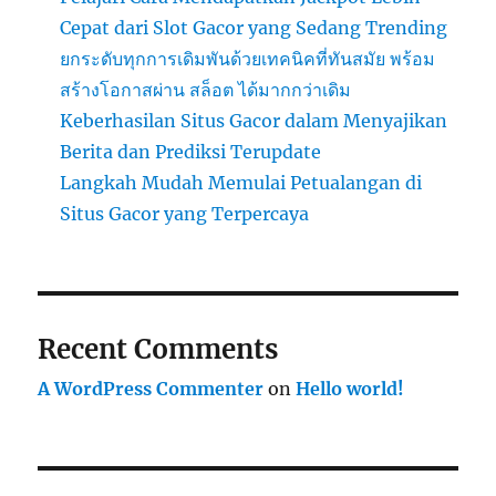
Cepat dari Slot Gacor yang Sedang Trending
ยกระดับทุกการเดิมพันด้วยเทคนิคที่ทันสมัย พร้อม
สร้างโอกาสผ่าน สล็อต ได้มากกว่าเดิม
Keberhasilan Situs Gacor dalam Menyajikan
Berita dan Prediksi Terupdate
Langkah Mudah Memulai Petualangan di
Situs Gacor yang Terpercaya
Recent Comments
A WordPress Commenter
on
Hello world!