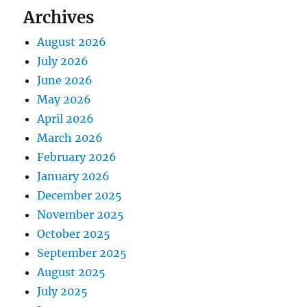
Archives
August 2026
July 2026
June 2026
May 2026
April 2026
March 2026
February 2026
January 2026
December 2025
November 2025
October 2025
September 2025
August 2025
July 2025