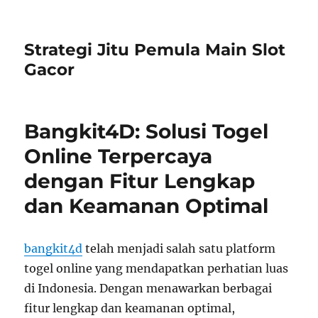
Strategi Jitu Pemula Main Slot
Gacor
Bangkit4D: Solusi Togel
Online Terpercaya
dengan Fitur Lengkap
dan Keamanan Optimal
bangkit4d
telah menjadi salah satu platform
togel online yang mendapatkan perhatian luas
di Indonesia. Dengan menawarkan berbagai
fitur lengkap dan keamanan optimal,