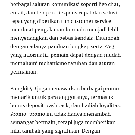
berbagai saluran komunikasi seperti live chat,
email, dan telepon. Respons cepat dan solusi
tepat yang diberikan tim customer service
membuat pengalaman bermain menjadi lebih
menyenangkan dan bebas kendala. Ditambah
dengan adanya panduan lengkap serta FAQ
yang informatif, pemain dapat dengan mudah
memahami mekanisme taruhan dan aturan
permainan.
Bangkit4D juga menawarkan berbagai promo
menarik untuk para anggotanya, termasuk
bonus deposit, cashback, dan hadiah loyalitas.
Promo-promo ini tidak hanya menambah
semangat bermain, tetapi juga memberikan
nilai tambah yang signifikan. Dengan