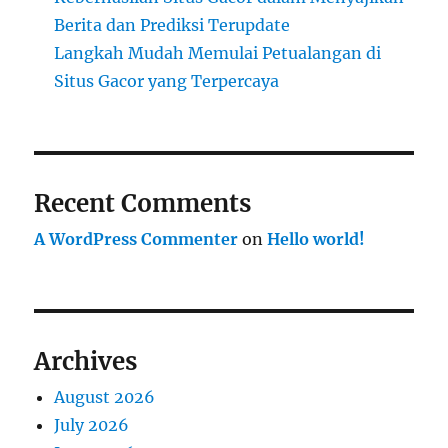
Berita dan Prediksi Terupdate
Langkah Mudah Memulai Petualangan di
Situs Gacor yang Terpercaya
Recent Comments
A WordPress Commenter
on
Hello world!
Archives
August 2026
July 2026