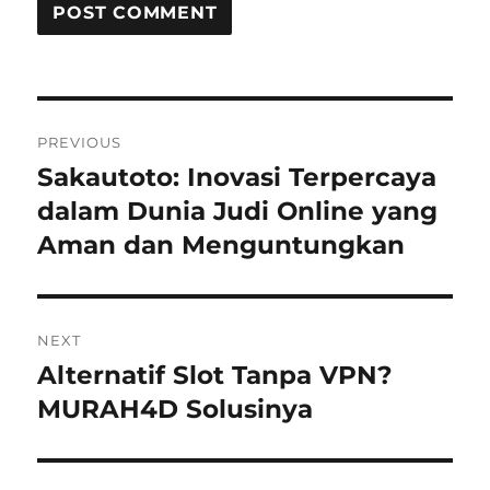
Post
PREVIOUS
navigation
Sakautoto: Inovasi Terpercaya
Previous
post:
dalam Dunia Judi Online yang
Aman dan Menguntungkan
NEXT
Alternatif Slot Tanpa VPN?
Next
post:
MURAH4D Solusinya