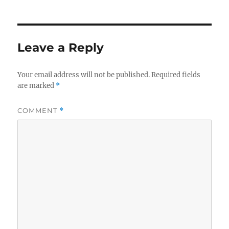
Leave a Reply
Your email address will not be published.
Required fields
are marked
*
COMMENT
*