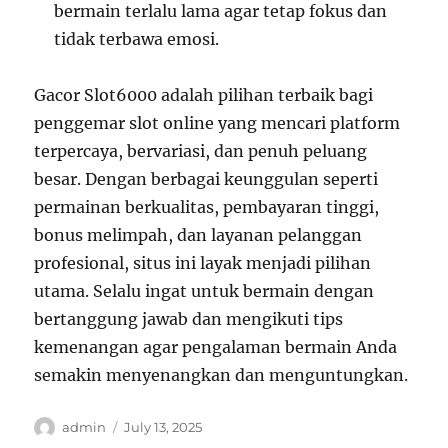
bermain terlalu lama agar tetap fokus dan
tidak terbawa emosi.
Gacor Slot6000 adalah pilihan terbaik bagi
penggemar slot online yang mencari platform
terpercaya, bervariasi, dan penuh peluang
besar. Dengan berbagai keunggulan seperti
permainan berkualitas, pembayaran tinggi,
bonus melimpah, dan layanan pelanggan
profesional, situs ini layak menjadi pilihan
utama. Selalu ingat untuk bermain dengan
bertanggung jawab dan mengikuti tips
kemenangan agar pengalaman bermain Anda
semakin menyenangkan dan menguntungkan.
Author
Posted
admin
July 13, 2025
on