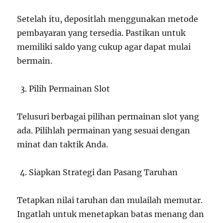
Setelah itu, depositlah menggunakan metode
pembayaran yang tersedia. Pastikan untuk
memiliki saldo yang cukup agar dapat mulai
bermain.
Pilih Permainan Slot
Telusuri berbagai pilihan permainan slot yang
ada. Pilihlah permainan yang sesuai dengan
minat dan taktik Anda.
Siapkan Strategi dan Pasang Taruhan
Tetapkan nilai taruhan dan mulailah memutar.
Ingatlah untuk menetapkan batas menang dan