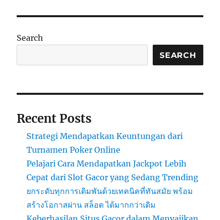
Search
SEARCH
Recent Posts
Strategi Mendapatkan Keuntungan dari
Turnamen Poker Online
Pelajari Cara Mendapatkan Jackpot Lebih
Cepat dari Slot Gacor yang Sedang Trending
ยกระดับทุกการเดิมพันด้วยเทคนิคที่ทันสมัย พร้อม
สร้างโอกาสผ่าน สล็อต ได้มากกว่าเดิม
Keberhasilan Situs Gacor dalam Menyajikan