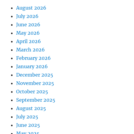
August 2026
July 2026
June 2026
May 2026
April 2026
March 2026
February 2026
January 2026
December 2025
November 2025
October 2025
September 2025
August 2025
July 2025
June 2025
May 2025