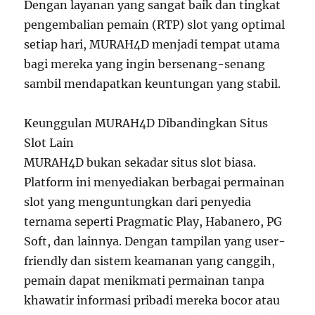
Dengan layanan yang sangat baik dan tingkat
pengembalian pemain (RTP) slot yang optimal
setiap hari, MURAH4D menjadi tempat utama
bagi mereka yang ingin bersenang-senang
sambil mendapatkan keuntungan yang stabil.
Keunggulan MURAH4D Dibandingkan Situs
Slot Lain
MURAH4D bukan sekadar situs slot biasa.
Platform ini menyediakan berbagai permainan
slot yang menguntungkan dari penyedia
ternama seperti Pragmatic Play, Habanero, PG
Soft, dan lainnya. Dengan tampilan yang user-
friendly dan sistem keamanan yang canggih,
pemain dapat menikmati permainan tanpa
khawatir informasi pribadi mereka bocor atau