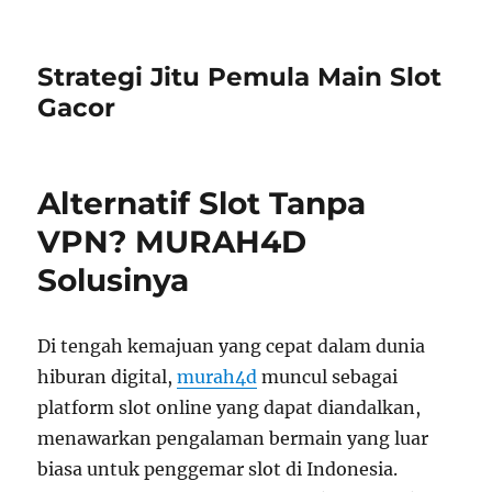
Strategi Jitu Pemula Main Slot
Gacor
Alternatif Slot Tanpa
VPN? MURAH4D
Solusinya
Di tengah kemajuan yang cepat dalam dunia
hiburan digital,
murah4d
muncul sebagai
platform slot online yang dapat diandalkan,
menawarkan pengalaman bermain yang luar
biasa untuk penggemar slot di Indonesia.