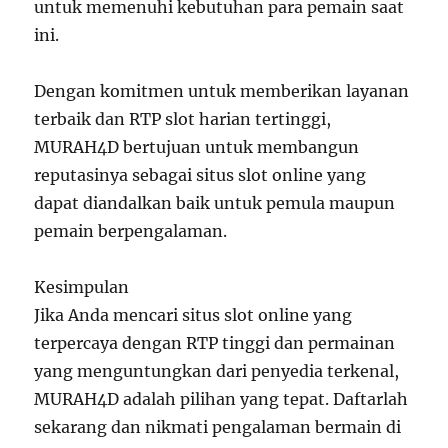
untuk memenuhi kebutuhan para pemain saat
ini.
Dengan komitmen untuk memberikan layanan
terbaik dan RTP slot harian tertinggi,
MURAH4D bertujuan untuk membangun
reputasinya sebagai situs slot online yang
dapat diandalkan baik untuk pemula maupun
pemain berpengalaman.
Kesimpulan
Jika Anda mencari situs slot online yang
terpercaya dengan RTP tinggi dan permainan
yang menguntungkan dari penyedia terkenal,
MURAH4D adalah pilihan yang tepat. Daftarlah
sekarang dan nikmati pengalaman bermain di