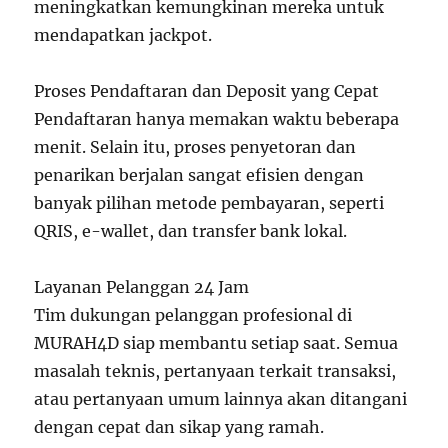
meningkatkan kemungkinan mereka untuk
mendapatkan jackpot.
Proses Pendaftaran dan Deposit yang Cepat
Pendaftaran hanya memakan waktu beberapa
menit. Selain itu, proses penyetoran dan
penarikan berjalan sangat efisien dengan
banyak pilihan metode pembayaran, seperti
QRIS, e-wallet, dan transfer bank lokal.
Layanan Pelanggan 24 Jam
Tim dukungan pelanggan profesional di
MURAH4D siap membantu setiap saat. Semua
masalah teknis, pertanyaan terkait transaksi,
atau pertanyaan umum lainnya akan ditangani
dengan cepat dan sikap yang ramah.