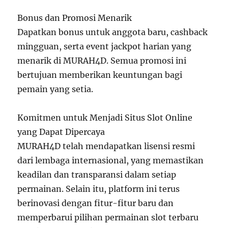
Bonus dan Promosi Menarik
Dapatkan bonus untuk anggota baru, cashback
mingguan, serta event jackpot harian yang
menarik di MURAH4D. Semua promosi ini
bertujuan memberikan keuntungan bagi
pemain yang setia.
Komitmen untuk Menjadi Situs Slot Online
yang Dapat Dipercaya
MURAH4D telah mendapatkan lisensi resmi
dari lembaga internasional, yang memastikan
keadilan dan transparansi dalam setiap
permainan. Selain itu, platform ini terus
berinovasi dengan fitur-fitur baru dan
memperbarui pilihan permainan slot terbaru