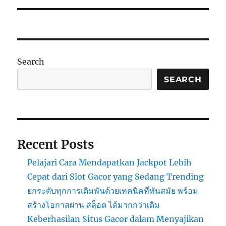
Search
SEARCH
Recent Posts
Pelajari Cara Mendapatkan Jackpot Lebih
Cepat dari Slot Gacor yang Sedang Trending
ยกระดับทุกการเดิมพันด้วยเทคนิคที่ทันสมัย พร้อม
สร้างโอกาสผ่าน สล็อต ได้มากกว่าเดิม
Keberhasilan Situs Gacor dalam Menyajikan