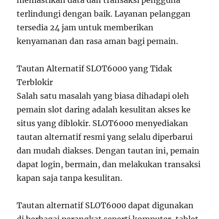
memastikan data dan transaksi pengguna
terlindungi dengan baik. Layanan pelanggan
tersedia 24 jam untuk memberikan
kenyamanan dan rasa aman bagi pemain.
Tautan Alternatif SLOT6000 yang Tidak
Terblokir
Salah satu masalah yang biasa dihadapi oleh
pemain slot daring adalah kesulitan akses ke
situs yang diblokir. SLOT6000 menyediakan
tautan alternatif resmi yang selalu diperbarui
dan mudah diakses. Dengan tautan ini, pemain
dapat login, bermain, dan melakukan transaksi
kapan saja tanpa kesulitan.
Tautan alternatif SLOT6000 dapat digunakan