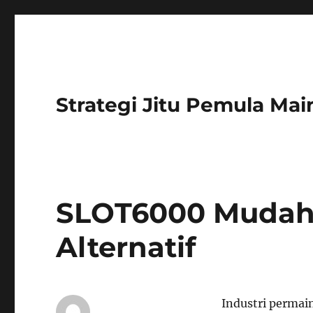
Strategi Jitu Pemula Mai
SLOT6000 Mudah 
Alternatif
Industri permai