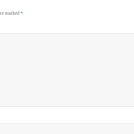
 are marked
*