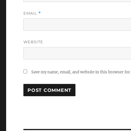
EMAIL
*
WEBSITE
Save my name, email, and website in this browser for