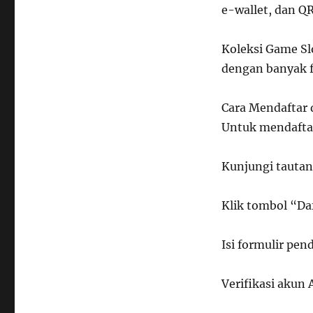
e-wallet, dan QR
Koleksi Game Sl
dengan banyak f
Cara Mendaftar
Untuk mendaftar
Kunjungi tautan
Klik tombol “Daf
Isi formulir pen
Verifikasi akun 