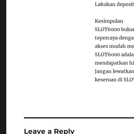
Lakukan deposit
Kesimpulan
SLOT6000 bukan 
tepercaya denga
akses mudah mela
SLOT6000 adalah
mendapatkan hi
Jangan lewatkan
keseruan di SL
Leave a Reply