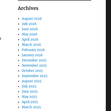
Archives
August 2026
July 2026
June 2026
May 2026
n
April 2026
March 2026
February 2026
January 2026
December 2025
November 2025
October 2025
September 2025
August 2025
July 2025
June 2025
May 2025
April 2025
March 2025