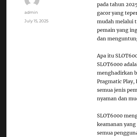
pada tahun 202
Author
admin
gacor yang tepe
Posted
July 15, 2025
mudah melalui t
on
pemain yang in
dan menguntun
Apa itu SLOT60
SLOT6000 adalah
menghadirkan be
Pragmatic Play, 
semua jenis pem
nyaman dan mud
SLOT6000 mengg
keamanan yang 
semua pengguna