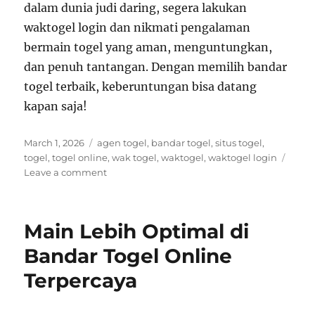
dalam dunia judi daring, segera lakukan
waktogel login dan nikmati pengalaman
bermain togel yang aman, menguntungkan,
dan penuh tantangan. Dengan memilih bandar
togel terbaik, keberuntungan bisa datang
kapan saja!
Posted
Tags
March 1, 2026
agen togel
,
bandar togel
,
situs togel
,
on
togel
,
togel online
,
wak togel
,
waktogel
,
waktogel login
on
Leave a comment
Optimalkan
Setiap
Putaran
Main Lebih Optimal di
di
Situs
Bandar Togel Online
Togel
Terpercaya
Online