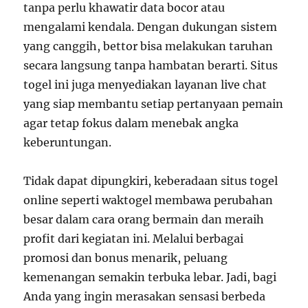
tanpa perlu khawatir data bocor atau
mengalami kendala. Dengan dukungan sistem
yang canggih, bettor bisa melakukan taruhan
secara langsung tanpa hambatan berarti. Situs
togel ini juga menyediakan layanan live chat
yang siap membantu setiap pertanyaan pemain
agar tetap fokus dalam menebak angka
keberuntungan.
Tidak dapat dipungkiri, keberadaan situs togel
online seperti waktogel membawa perubahan
besar dalam cara orang bermain dan meraih
profit dari kegiatan ini. Melalui berbagai
promosi dan bonus menarik, peluang
kemenangan semakin terbuka lebar. Jadi, bagi
Anda yang ingin merasakan sensasi berbeda