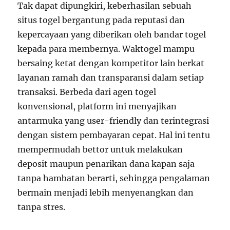
Tak dapat dipungkiri, keberhasilan sebuah
situs togel bergantung pada reputasi dan
kepercayaan yang diberikan oleh bandar togel
kepada para membernya. Waktogel mampu
bersaing ketat dengan kompetitor lain berkat
layanan ramah dan transparansi dalam setiap
transaksi. Berbeda dari agen togel
konvensional, platform ini menyajikan
antarmuka yang user-friendly dan terintegrasi
dengan sistem pembayaran cepat. Hal ini tentu
mempermudah bettor untuk melakukan
deposit maupun penarikan dana kapan saja
tanpa hambatan berarti, sehingga pengalaman
bermain menjadi lebih menyenangkan dan
tanpa stres.