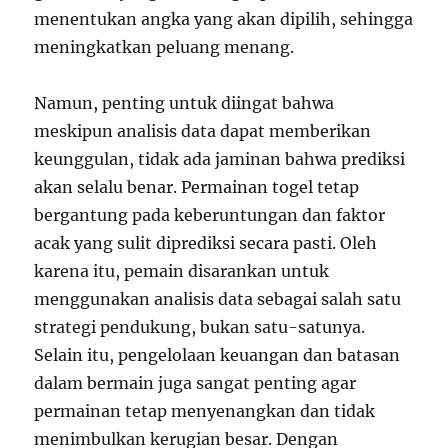
menentukan angka yang akan dipilih, sehingga
meningkatkan peluang menang.
Namun, penting untuk diingat bahwa
meskipun analisis data dapat memberikan
keunggulan, tidak ada jaminan bahwa prediksi
akan selalu benar. Permainan togel tetap
bergantung pada keberuntungan dan faktor
acak yang sulit diprediksi secara pasti. Oleh
karena itu, pemain disarankan untuk
menggunakan analisis data sebagai salah satu
strategi pendukung, bukan satu-satunya.
Selain itu, pengelolaan keuangan dan batasan
dalam bermain juga sangat penting agar
permainan tetap menyenangkan dan tidak
menimbulkan kerugian besar. Dengan