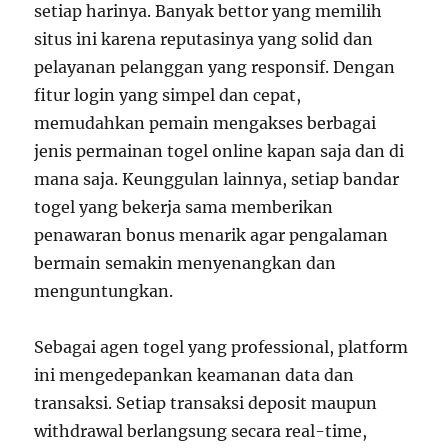
setiap harinya. Banyak bettor yang memilih
situs ini karena reputasinya yang solid dan
pelayanan pelanggan yang responsif. Dengan
fitur login yang simpel dan cepat,
memudahkan pemain mengakses berbagai
jenis permainan togel online kapan saja dan di
mana saja. Keunggulan lainnya, setiap bandar
togel yang bekerja sama memberikan
penawaran bonus menarik agar pengalaman
bermain semakin menyenangkan dan
menguntungkan.
Sebagai agen togel yang professional, platform
ini mengedepankan keamanan data dan
transaksi. Setiap transaksi deposit maupun
withdrawal berlangsung secara real-time,