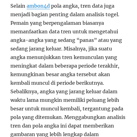
Selain
ambon4d
pola angka, tren data juga
menjadi bagian penting dalam analisis togel.
Pemain yang berpengalaman biasanya
memanfaatkan data tren untuk mengetahui
angka-angka yang sedang “panas” atau yang
sedang jarang keluar. Misalnya, jika suatu
angka menunjukkan tren kemunculan yang
meningkat dalam beberapa periode terakhir,
kemungkinan besar angka tersebut akan
kembali muncul di periode berikutnya.
Sebaliknya, angka yang jarang keluar dalam
waktu lama mungkin memiliki peluang lebih
besar untuk muncul kembali, tergantung pada
pola yang ditemukan. Menggabungkan analisis
tren dan pola angka ini dapat memberikan
gambaran yang lebih lengkap dalam