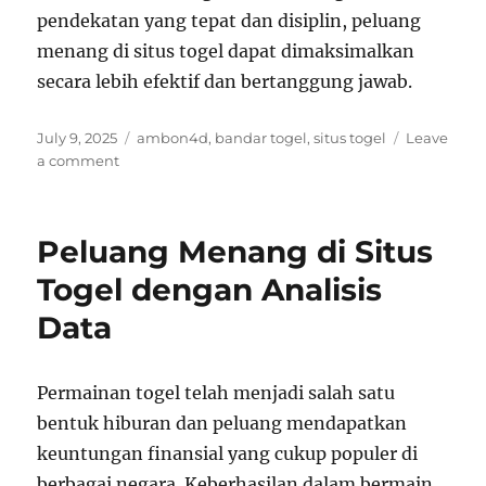
pendekatan yang tepat dan disiplin, peluang
menang di situs togel dapat dimaksimalkan
secara lebih efektif dan bertanggung jawab.
Posted
Tags
July 9, 2025
ambon4d
,
bandar togel
,
situs togel
Leave
on
on
a comment
Peluang
Menang
di
Peluang Menang di Situs
Situs
Togel
Togel dengan Analisis
dengan
Data
Analisis
Data
Permainan togel telah menjadi salah satu
bentuk hiburan dan peluang mendapatkan
keuntungan finansial yang cukup populer di
berbagai negara. Keberhasilan dalam bermain