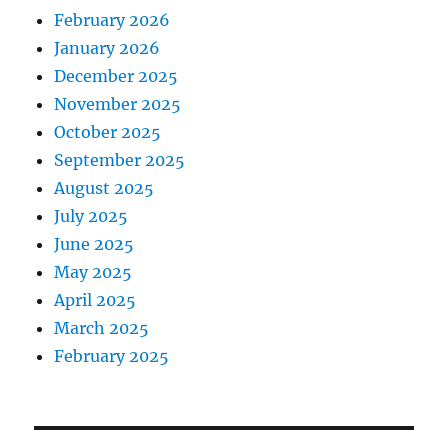
February 2026
January 2026
December 2025
November 2025
October 2025
September 2025
August 2025
July 2025
June 2025
May 2025
April 2025
March 2025
February 2025