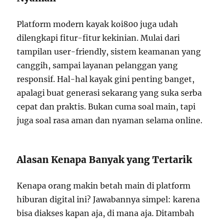
Platform modern kayak koi800 juga udah
dilengkapi fitur-fitur kekinian. Mulai dari
tampilan user-friendly, sistem keamanan yang
canggih, sampai layanan pelanggan yang
responsif. Hal-hal kayak gini penting banget,
apalagi buat generasi sekarang yang suka serba
cepat dan praktis. Bukan cuma soal main, tapi
juga soal rasa aman dan nyaman selama online.
Alasan Kenapa Banyak yang Tertarik
Kenapa orang makin betah main di platform
hiburan digital ini? Jawabannya simpel: karena
bisa diakses kapan aja, di mana aja. Ditambah