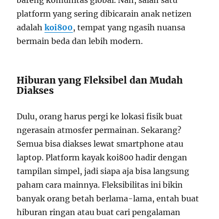
bareng komunitas global. Nah, salah satu
platform yang sering dibicarain anak netizen
adalah
koi800
, tempat yang ngasih nuansa
bermain beda dan lebih modern.
Hiburan yang Fleksibel dan Mudah
Diakses
Dulu, orang harus pergi ke lokasi fisik buat
ngerasain atmosfer permainan. Sekarang?
Semua bisa diakses lewat smartphone atau
laptop. Platform kayak koi800 hadir dengan
tampilan simpel, jadi siapa aja bisa langsung
paham cara mainnya. Fleksibilitas ini bikin
banyak orang betah berlama-lama, entah buat
hiburan ringan atau buat cari pengalaman