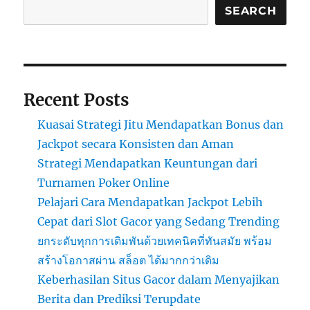
SEARCH
Recent Posts
Kuasai Strategi Jitu Mendapatkan Bonus dan
Jackpot secara Konsisten dan Aman
Strategi Mendapatkan Keuntungan dari
Turnamen Poker Online
Pelajari Cara Mendapatkan Jackpot Lebih
Cepat dari Slot Gacor yang Sedang Trending
ยกระดับทุกการเดิมพันด้วยเทคนิคที่ทันสมัย พร้อม
สร้างโอกาสผ่าน สล็อต ได้มากกว่าเดิม
Keberhasilan Situs Gacor dalam Menyajikan
Berita dan Prediksi Terupdate