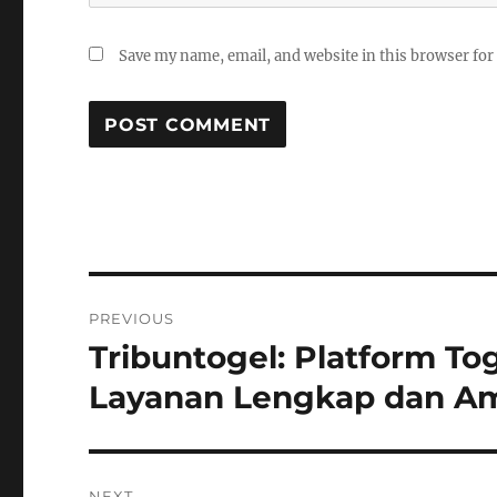
Save my name, email, and website in this browser for
Post
PREVIOUS
navigation
Tribuntogel: Platform To
Previous
post:
Layanan Lengkap dan A
NEXT