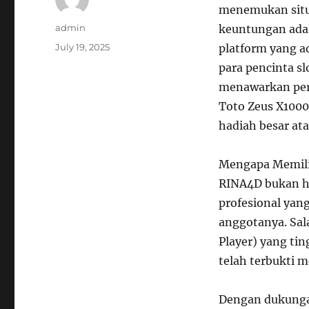
menemukan situ
Author
admin
keuntungan adal
Posted
July 19, 2025
platform yang a
on
para pencinta s
menawarkan perm
Toto Zeus X100
hadiah besar at
Mengapa Memil
RINA4D bukan han
profesional yan
anggotanya. Sal
Player) yang ti
telah terbukti 
Dengan dukungan