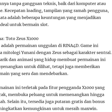
nya tanpa gangguan teknis, baik dari komputer atau
e. Kecepatan loading, tampilan yang ramah pengguna,
ata adalah beberapa keuntungan yang menjadikan
deal untuk bermain slot.
a: Toto Zeus X1000
 adalah permainan unggulan di RINA4D. Game ini
mitologi Yunani dengan Zeus sebagai karakter sentral.
arik dan animasi yang hidup membuat permainan ini
yenangkan untuk dilihat, tetapi juga memberikan
main yang seru dan mendebarkan.
ainan ini terletak pada fitur pengganda X1000 yang
acak, membuka peluang untuk memenangkan hingga
iah. Selain itu, tersedia juga putaran gratis dan bonus
eningkatkan kemungkinan untuk meraih maxwin.