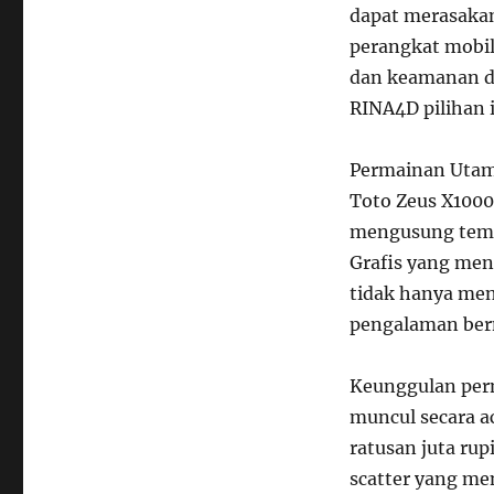
dapat merasakan
perangkat mobil
dan keamanan d
RINA4D pilihan i
Permainan Utam
Toto Zeus X1000
mengusung tema 
Grafis yang men
tidak hanya men
pengalaman ber
Keunggulan perm
muncul secara 
ratusan juta rup
scatter yang m