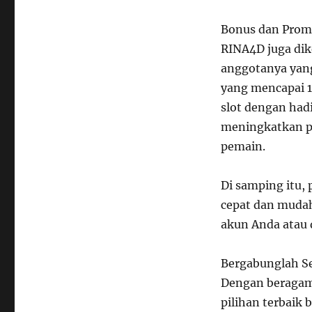
Bonus dan Prom
RINA4D juga di
anggotanya yang
yang mencapai 1
slot dengan had
meningkatkan p
pemain.
Di samping itu,
cepat dan mudah
akun Anda atau 
Bergabunglah Se
Dengan beragam 
pilihan terbaik 