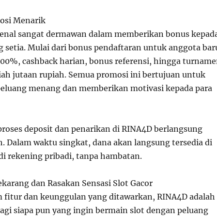
osi Menarik
kenal sangat dermawan dalam memberikan bonus kepad
 setia. Mulai dari bonus pendaftaran untuk anggota bar
00%, cashback harian, bonus referensi, hingga turnam
iah jutaan rupiah. Semua promosi ini bertujuan untuk
eluang menang dan memberikan motivasi kepada para
 proses deposit dan penarikan di RINA4D berlangsung
. Dalam waktu singkat, dana akan langsung tersedia di
di rekening pribadi, tanpa hambatan.
karang dan Rasakan Sensasi Slot Gacor
fitur dan keunggulan yang ditawarkan, RINA4D adalah
bagi siapa pun yang ingin bermain slot dengan peluang