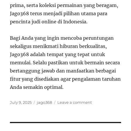
prima, serta koleksi permainan yang beragam,
Jago368 terus menjadi pilihan utama para
pencinta judi online di Indonesia.
Bagi Anda yang ingin mencoba peruntungan
sekaligus menikmati hiburan berkualitas,
Jago368 adalah tempat yang tepat untuk
memulai. Selalu pastikan untuk bermain secara
bertanggung jawab dan manfaatkan berbagai
fitur yang disediakan agar pengalaman taruhan
Anda semakin optimal.
Posted
Tags
on
July 9, 2025
jago368
Leave a comment
on
Jago368:
Platform
Judi
Online