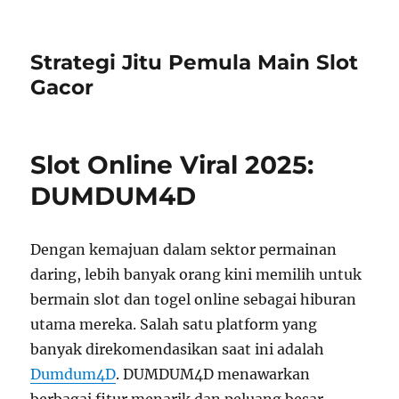
Strategi Jitu Pemula Main Slot
Gacor
Slot Online Viral 2025:
DUMDUM4D
Dengan kemajuan dalam sektor permainan
daring, lebih banyak orang kini memilih untuk
bermain slot dan togel online sebagai hiburan
utama mereka. Salah satu platform yang
banyak direkomendasikan saat ini adalah
Dumdum4D
. DUMDUM4D menawarkan