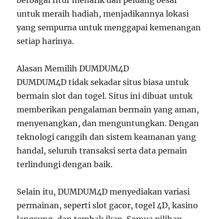
berbagai fitur menarik dan peluang besar
untuk meraih hadiah, menjadikannya lokasi
yang sempurna untuk menggapai kemenangan
setiap harinya.
Alasan Memilih DUMDUM4D
DUMDUM4D tidak sekadar situs biasa untuk
bermain slot dan togel. Situs ini dibuat untuk
memberikan pengalaman bermain yang aman,
menyenangkan, dan menguntungkan. Dengan
teknologi canggih dan sistem keamanan yang
handal, seluruh transaksi serta data pemain
terlindungi dengan baik.
Selain itu, DUMDUM4D menyediakan variasi
permainan, seperti slot gacor, togel 4D, kasino