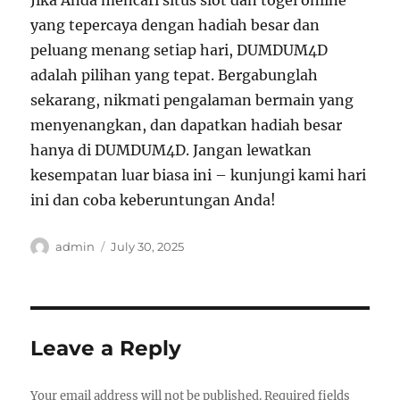
Jika Anda mencari situs slot dan togel online
yang tepercaya dengan hadiah besar dan
peluang menang setiap hari, DUMDUM4D
adalah pilihan yang tepat. Bergabunglah
sekarang, nikmati pengalaman bermain yang
menyenangkan, dan dapatkan hadiah besar
hanya di DUMDUM4D. Jangan lewatkan
kesempatan luar biasa ini – kunjungi kami hari
ini dan coba keberuntungan Anda!
Author
Posted
admin
July 30, 2025
on
Leave a Reply
Your email address will not be published.
Required fields