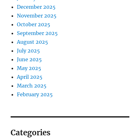
December 2025
November 2025
October 2025
September 2025
August 2025
July 2025
June 2025
May 2025
April 2025
March 2025
February 2025
Categories