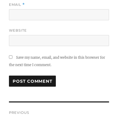
EMAIL
*
WEBSITE
Save my name, email, and website in this browser for
the next time I comment.
Post
PREVIOUS