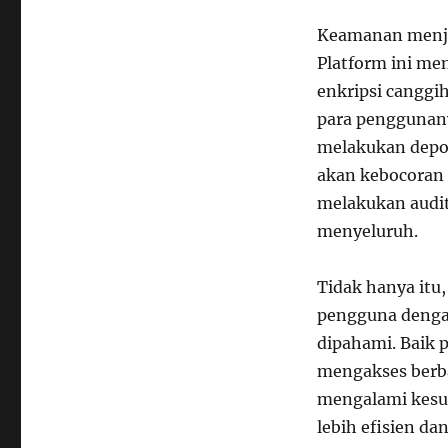
Keamanan menjad
Platform ini me
enkripsi canggi
para penggunany
melakukan depos
akan kebocoran d
melakukan audit
menyeluruh.
Tidak hanya itu
pengguna denga
dipahami. Baik 
mengakses berba
mengalami kesul
lebih efisien d