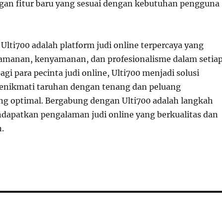
an fitur baru yang sesuai dengan kebutuhan pengguna
Ulti700 adalah platform judi online terpercaya yang
manan, kenyamanan, dan profesionalisme dalam setia
agi para pecinta judi online, Ulti700 menjadi solusi
enikmati taruhan dengan tenang dan peluang
g optimal. Bergabung dengan Ulti700 adalah langkah
dapatkan pengalaman judi online yang berkualitas dan
.