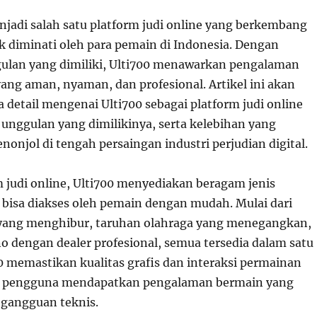
njadi salah satu platform judi online yang berkembang
k diminati oleh para pemain di Indonesia. Dengan
ulan yang dimiliki, Ulti700 menawarkan pengalaman
yang aman, nyaman, dan profesional. Artikel ini akan
 detail mengenai Ulti700 sebagai platform judi online
r unggulan yang dimilikinya, serta kelebihan yang
njol di tengah persaingan industri perjudian digital.
m judi online, Ulti700 menyediakan beragam jenis
bisa diakses oleh pemain dengan mudah. Mulai dari
 yang menghibur, taruhan olahraga yang menegangkan,
no dengan dealer profesional, semua tersedia dalam satu
0 memastikan kualitas grafis dan interaksi permainan
ar pengguna mendapatkan pengalaman bermain yang
gangguan teknis.