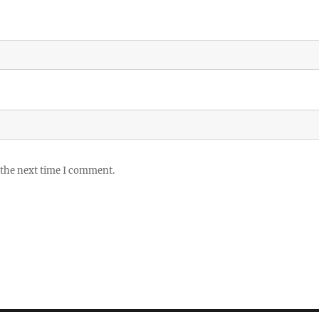
 the next time I comment.