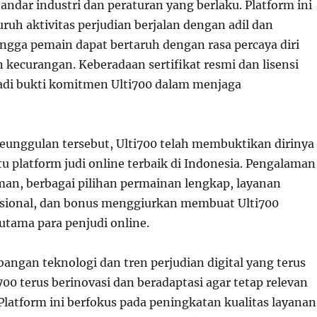
andar industri dan peraturan yang berlaku. Platform ini
ruh aktivitas perjudian berjalan dengan adil dan
ingga pemain dapat bertaruh dengan rasa percaya diri
 kecurangan. Keberadaan sertifikat resmi dan lisensi
adi bukti komitmen Ulti700 dalam menjaga
eunggulan tersebut, Ulti700 telah membuktikan dirinya
tu platform judi online terbaik di Indonesia. Pengalaman
an, berbagai pilihan permainan lengkap, layanan
esional, dan bonus menggiurkan membuat Ulti700
utama para penjudi online.
angan teknologi dan tren perjudian digital yang terus
00 terus berinovasi dan beradaptasi agar tetap relevan
Platform ini berfokus pada peningkatan kualitas layanan