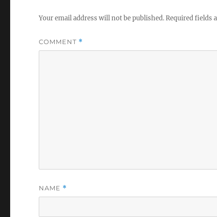
Your email address will not be published.
Required fields
COMMENT
*
NAME
*