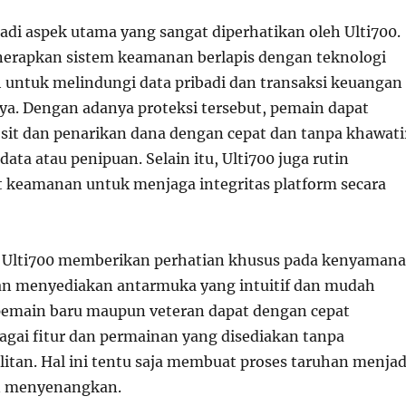
i aspek utama yang sangat diperhatikan oleh Ulti700.
nerapkan sistem keamanan berlapis dengan teknologi
h untuk melindungi data pribadi dan transaksi keuangan
a. Dengan adanya proteksi tersebut, pemain dapat
it dan penarikan dana dengan cepat dan tanpa khawati
ata atau penipuan. Selain itu, Ulti700 juga rutin
 keamanan untuk menjaga integritas platform secara
, Ulti700 memberikan perhatian khusus pada kenyaman
n menyediakan antarmuka yang intuitif dan mudah
pemain baru maupun veteran dapat dengan cepat
gai fitur dan permainan yang disediakan tanpa
itan. Hal ini tentu saja membuat proses taruhan menjad
an menyenangkan.