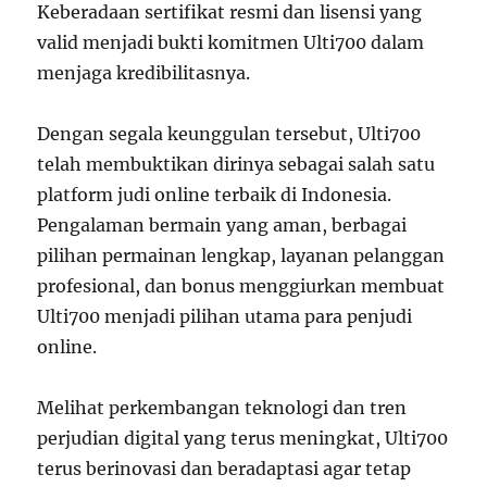
Keberadaan sertifikat resmi dan lisensi yang
valid menjadi bukti komitmen Ulti700 dalam
menjaga kredibilitasnya.
Dengan segala keunggulan tersebut, Ulti700
telah membuktikan dirinya sebagai salah satu
platform judi online terbaik di Indonesia.
Pengalaman bermain yang aman, berbagai
pilihan permainan lengkap, layanan pelanggan
profesional, dan bonus menggiurkan membuat
Ulti700 menjadi pilihan utama para penjudi
online.
Melihat perkembangan teknologi dan tren
perjudian digital yang terus meningkat, Ulti700
terus berinovasi dan beradaptasi agar tetap