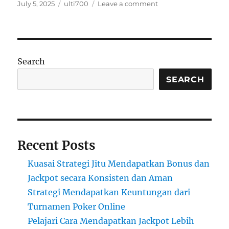
Posted
Tags
on
July 5, 2025
ulti700
Leave a comment
on
Ulti700:
Inovasi
Terdepan
dalam
Platform
Search
Judi
Online
SEARCH
Aman
dan
Profesional
di
Indonesia
Recent Posts
Kuasai Strategi Jitu Mendapatkan Bonus dan
Jackpot secara Konsisten dan Aman
Strategi Mendapatkan Keuntungan dari
Turnamen Poker Online
Pelajari Cara Mendapatkan Jackpot Lebih