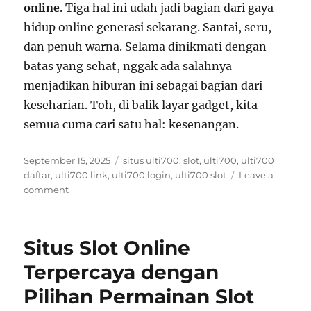
online
. Tiga hal ini udah jadi bagian dari gaya
hidup online generasi sekarang. Santai, seru,
dan penuh warna. Selama dinikmati dengan
batas yang sehat, nggak ada salahnya
menjadikan hiburan ini sebagai bagian dari
keseharian. Toh, di balik layar gadget, kita
semua cuma cari satu hal: kesenangan.
Posted
Tags
September 15, 2025
situs ulti700
,
slot
,
ulti700
,
ulti700
on
daftar
,
ulti700 link
,
ulti700 login
,
ulti700 slot
Leave a
on
comment
Dunia
Hiburan
Digital
Situs Slot Online
yang
Selalu
Terpercaya dengan
Penuh
Pilihan Permainan Slot
Kejutan