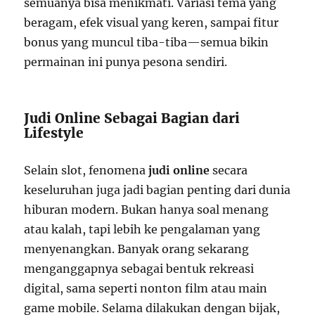
semuanya bisa menikmati. Variasi tema yang
beragam, efek visual yang keren, sampai fitur
bonus yang muncul tiba-tiba—semua bikin
permainan ini punya pesona sendiri.
Judi Online Sebagai Bagian dari
Lifestyle
Selain slot, fenomena
judi online
secara
keseluruhan juga jadi bagian penting dari dunia
hiburan modern. Bukan hanya soal menang
atau kalah, tapi lebih ke pengalaman yang
menyenangkan. Banyak orang sekarang
menganggapnya sebagai bentuk rekreasi
digital, sama seperti nonton film atau main
game mobile. Selama dilakukan dengan bijak,