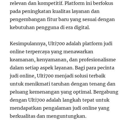
relevan dan kompetitif. Platform ini berfokus
pada peningkatan kualitas layanan dan
pengembangan fitur baru yang sesuai dengan
kebutuhan pengguna di era digital.
Kesimpulannya, Ulti700 adalah platform judi
online terpercaya yang menawarkan
keamanan, kenyamanan, dan profesionalisme
dalam setiap aspek layanan. Bagi para pecinta
judi online, Ulti700 menjadi solusi terbaik
untuk menikmati taruhan dengan tenang dan
peluang kemenangan yang optimal. Bergabung
dengan Ulti700 adalah langkah tepat untuk
mendapatkan pengalaman judi online yang
berkualitas dan menguntungkan.