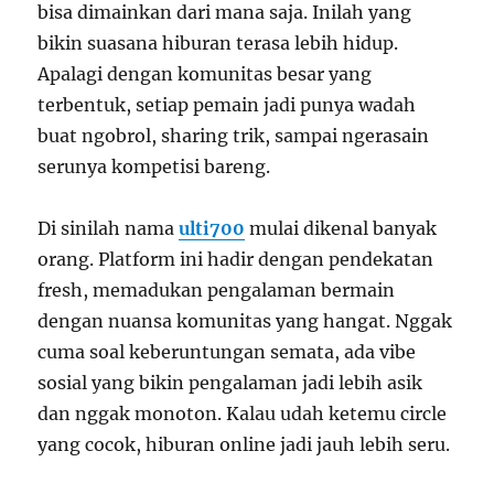
bisa dimainkan dari mana saja. Inilah yang
bikin suasana hiburan terasa lebih hidup.
Apalagi dengan komunitas besar yang
terbentuk, setiap pemain jadi punya wadah
buat ngobrol, sharing trik, sampai ngerasain
serunya kompetisi bareng.
Di sinilah nama
ulti700
mulai dikenal banyak
orang. Platform ini hadir dengan pendekatan
fresh, memadukan pengalaman bermain
dengan nuansa komunitas yang hangat. Nggak
cuma soal keberuntungan semata, ada vibe
sosial yang bikin pengalaman jadi lebih asik
dan nggak monoton. Kalau udah ketemu circle
yang cocok, hiburan online jadi jauh lebih seru.