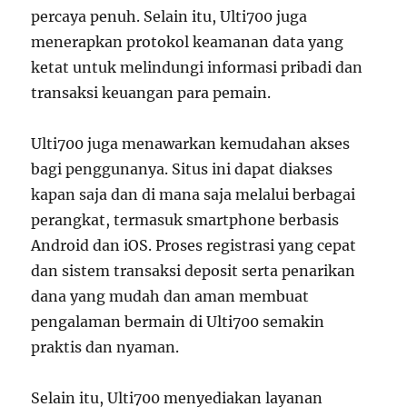
percaya penuh. Selain itu, Ulti700 juga
menerapkan protokol keamanan data yang
ketat untuk melindungi informasi pribadi dan
transaksi keuangan para pemain.
Ulti700 juga menawarkan kemudahan akses
bagi penggunanya. Situs ini dapat diakses
kapan saja dan di mana saja melalui berbagai
perangkat, termasuk smartphone berbasis
Android dan iOS. Proses registrasi yang cepat
dan sistem transaksi deposit serta penarikan
dana yang mudah dan aman membuat
pengalaman bermain di Ulti700 semakin
praktis dan nyaman.
Selain itu, Ulti700 menyediakan layanan