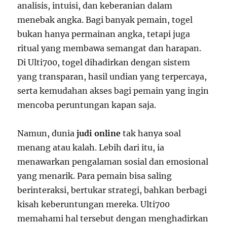
analisis, intuisi, dan keberanian dalam
menebak angka. Bagi banyak pemain, togel
bukan hanya permainan angka, tetapi juga
ritual yang membawa semangat dan harapan.
Di Ulti700, togel dihadirkan dengan sistem
yang transparan, hasil undian yang terpercaya,
serta kemudahan akses bagi pemain yang ingin
mencoba peruntungan kapan saja.
Namun, dunia
judi online
tak hanya soal
menang atau kalah. Lebih dari itu, ia
menawarkan pengalaman sosial dan emosional
yang menarik. Para pemain bisa saling
berinteraksi, bertukar strategi, bahkan berbagi
kisah keberuntungan mereka. Ulti700
memahami hal tersebut dengan menghadirkan