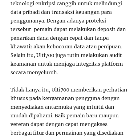
teknologi enkripsi canggih untuk melindungi
data pribadi dan transaksi keuangan para
penggunanya. Dengan adanya proteksi
tersebut, pemain dapat melakukan deposit dan
penarikan dana dengan cepat dan tanpa
khawatir akan kebocoran data atau penipuan.
Selain itu, Ulti700 juga rutin melakukan audit
keamanan untuk menjaga integritas platform
secara menyeluruh.
Tidak hanya itu, Ulti700 memberikan perhatian
khusus pada kenyamanan pengguna dengan
menyediakan antarmuka yang intuitif dan
mudah dipahami. Baik pemain baru maupun
veteran dapat dengan cepat mengakses
berbagai fitur dan permainan yang disediakan