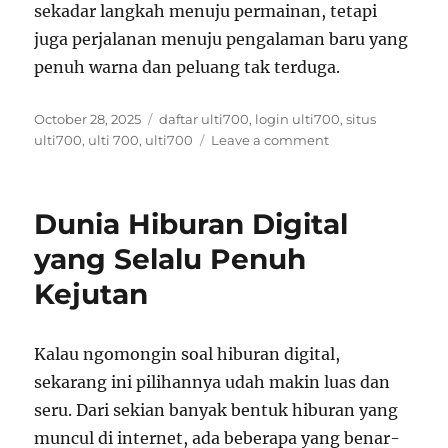
sekadar langkah menuju permainan, tetapi
juga perjalanan menuju pengalaman baru yang
penuh warna dan peluang tak terduga.
Posted
Tags
October 28, 2025
daftar ulti700
,
login ulti700
,
situs
on
on
ulti700
,
ulti 700
,
ulti700
Leave a comment
Langkah
Keberuntungan
yang
Dunia Hiburan Digital
Menyatukan
Hiburan
yang Selalu Penuh
dan
Kejutan
Kesempatan
Kalau ngomongin soal hiburan digital,
sekarang ini pilihannya udah makin luas dan
seru. Dari sekian banyak bentuk hiburan yang
muncul di internet, ada beberapa yang benar-