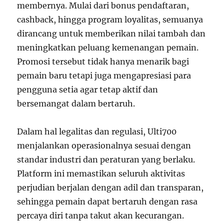
membernya. Mulai dari bonus pendaftaran,
cashback, hingga program loyalitas, semuanya
dirancang untuk memberikan nilai tambah dan
meningkatkan peluang kemenangan pemain.
Promosi tersebut tidak hanya menarik bagi
pemain baru tetapi juga mengapresiasi para
pengguna setia agar tetap aktif dan
bersemangat dalam bertaruh.
Dalam hal legalitas dan regulasi, Ulti700
menjalankan operasionalnya sesuai dengan
standar industri dan peraturan yang berlaku.
Platform ini memastikan seluruh aktivitas
perjudian berjalan dengan adil dan transparan,
sehingga pemain dapat bertaruh dengan rasa
percaya diri tanpa takut akan kecurangan.