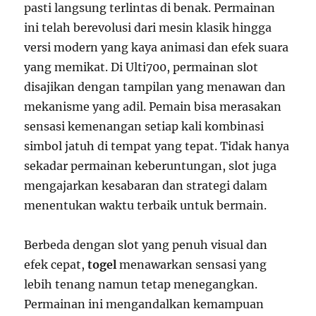
pasti langsung terlintas di benak. Permainan
ini telah berevolusi dari mesin klasik hingga
versi modern yang kaya animasi dan efek suara
yang memikat. Di Ulti700, permainan slot
disajikan dengan tampilan yang menawan dan
mekanisme yang adil. Pemain bisa merasakan
sensasi kemenangan setiap kali kombinasi
simbol jatuh di tempat yang tepat. Tidak hanya
sekadar permainan keberuntungan, slot juga
mengajarkan kesabaran dan strategi dalam
menentukan waktu terbaik untuk bermain.
Berbeda dengan slot yang penuh visual dan
efek cepat,
togel
menawarkan sensasi yang
lebih tenang namun tetap menegangkan.
Permainan ini mengandalkan kemampuan