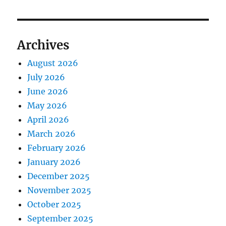
Archives
August 2026
July 2026
June 2026
May 2026
April 2026
March 2026
February 2026
January 2026
December 2025
November 2025
October 2025
September 2025