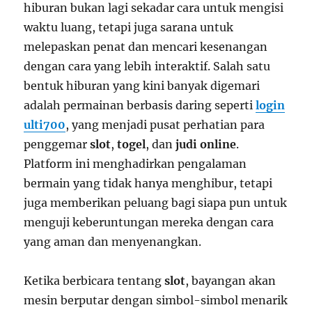
hiburan bukan lagi sekadar cara untuk mengisi
waktu luang, tetapi juga sarana untuk
melepaskan penat dan mencari kesenangan
dengan cara yang lebih interaktif. Salah satu
bentuk hiburan yang kini banyak digemari
adalah permainan berbasis daring seperti
login
ulti700
, yang menjadi pusat perhatian para
penggemar
slot
,
togel
, dan
judi online
.
Platform ini menghadirkan pengalaman
bermain yang tidak hanya menghibur, tetapi
juga memberikan peluang bagi siapa pun untuk
menguji keberuntungan mereka dengan cara
yang aman dan menyenangkan.
Ketika berbicara tentang
slot
, bayangan akan
mesin berputar dengan simbol-simbol menarik