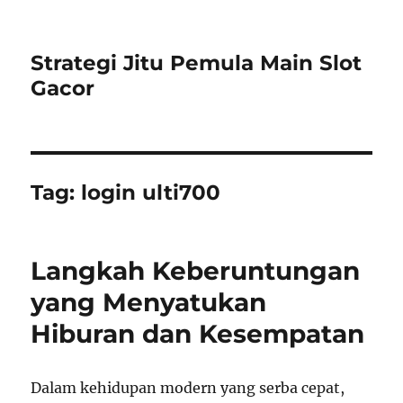
Strategi Jitu Pemula Main Slot
Gacor
Tag:
login ulti700
Langkah Keberuntungan
yang Menyatukan
Hiburan dan Kesempatan
Dalam kehidupan modern yang serba cepat,