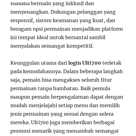
suasana bermain yang inklusif dan
menyenangkan. Dukungan pelanggan yang
responsif, sistem keamanan yang kuat, dan
beragam opsi permainan menjadikan platform
ini tempat ideal untuk bersantai sambil
menyalakan semangat kompetitif.
Keunggulan utama dari
login Ulti700
terletak
pada kemudahannya. Dalam beberapa langkah
saja, pemain bisa mengakses seluruh fitur
permainan tanpa hambatan. Baik pemula
maupun pemain berpengalaman dapat dengan
mudah menjelajahi setiap menu dan memilih
jenis permainan yang sesuai dengan selera
mereka. Ulti700 juga memberikan berbagai
promosi menarik yang menambah semangat