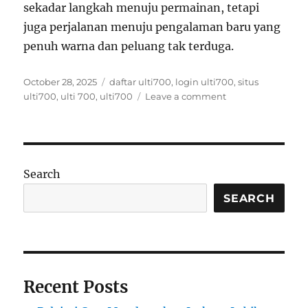
sekadar langkah menuju permainan, tetapi
juga perjalanan menuju pengalaman baru yang
penuh warna dan peluang tak terduga.
Posted
Tags
October 28, 2025
daftar ulti700
,
login ulti700
,
situs
on
on
ulti700
,
ulti 700
,
ulti700
Leave a comment
Langkah
Keberuntungan
yang
Menyatukan
Hiburan
Search
dan
Kesempatan
SEARCH
Recent Posts