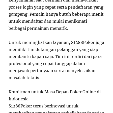
kenyamanan saat bermain dan menawarkan
proses login yang cepat serta pendaftaran yang
gampang. Pemain hanya butuh beberapa menit
untuk mendaftar dan mulai menikmati
berbagai permainan menarik.
Untuk meningkatkan layanan, S1288Poker juga
memiliki tim dukungan pelanggan yang siap
membantu kapan saja. Tim ini terdiri dari para
profesional yang cepat tanggap dalam
menjawab pertanyaan serta menyelesaikan
masalah teknis.
Komitmen untuk Masa Depan Poker Online di
Indonesia
S1288Poker terus berinovasi untuk