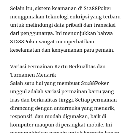
Selain itu, sistem keamanan di S1288Poker
menggunakan teknologi enkripsi yang terbaru
untuk melindungi data pribadi dan transaksi
dari penggunanya. Ini menunjukkan bahwa
S1288Poker sangat memperhatikan
keselamatan dan kenyamanan para pemain.
Variasi Permainan Kartu Berkualitas dan
Turnamen Menarik
Salah satu hal yang membuat S1288Poker
unggul adalah variasi permainan kartu yang
luas dan berkualitas tinggi. Setiap permainan
dirancang dengan antarmuka yang menarik,
responsif, dan mudah digunakan, baik di
komputer maupun di perangkat mobile. Ini