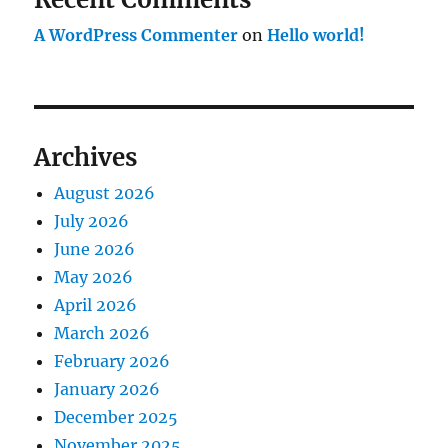
A WordPress Commenter
on
Hello world!
Archives
August 2026
July 2026
June 2026
May 2026
April 2026
March 2026
February 2026
January 2026
December 2025
November 2025