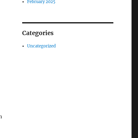
February 2025
Categories
Uncategorized
n