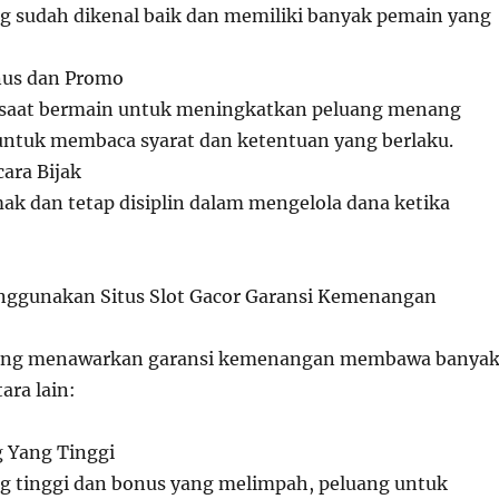
ang sudah dikenal baik dan memiliki banyak pemain yang
us dan Promo
saat bermain untuk meningkatkan peluang menang
 untuk membaca syarat dan ketentuan yang berlaku.
ara Bijak
mak dan tetap disiplin dalam mengelola dana ketika
ggunakan Situs Slot Gacor Garansi Kemenangan
yang menawarkan garansi kemenangan membawa banya
ara lain:
 Yang Tinggi
 tinggi dan bonus yang melimpah, peluang untuk