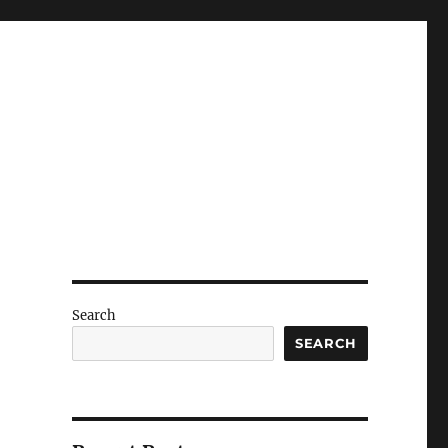
Search
SEARCH