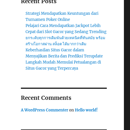
Recent Posts
Strategi Mendapatkan Keuntungan dari
Turnamen Poker Online
Pelajari Cara Mendapatkan Jackpot Lebih
Cepat dari Slot Gacor yang Sedang Trending
ยกระดับทุกการเดิมพันด้วยเทคนิคที่ทันสมัย พร้อม
สร้างโอกาสผ่าน สล็อต ได้มากกว่าเดิม
Keberhasilan Situs Gacor dalam
Menyajikan Berita dan Prediksi Terupdate
Langkah Mudah Memulai Petualangan di
Situs Gacor yang Terpercaya
Recent Comments
A WordPress Commenter
on
Hello world!