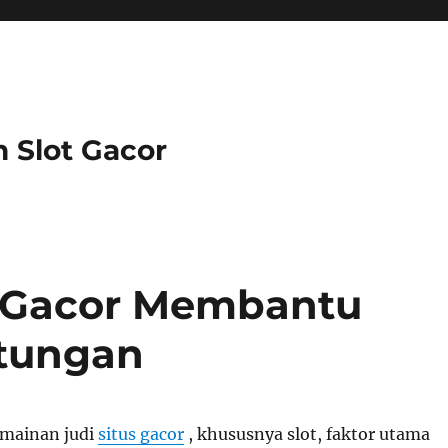
n Slot Gacor
 Gacor Membantu
tungan
rmainan judi
situs gacor
, khususnya slot, faktor utama