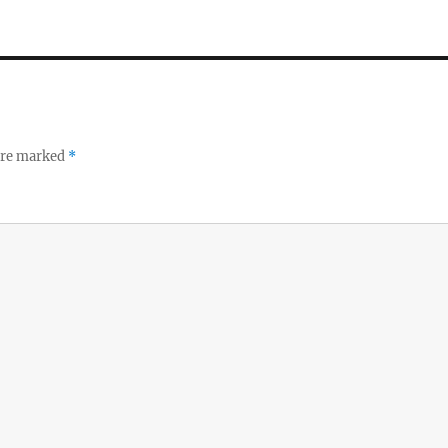
 are marked
*