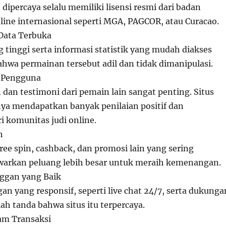
 dipercaya selalu memiliki lisensi resmi dari badan
line internasional seperti MGA, PAGCOR, atau Curacao.
Data Terbuka
 tinggi serta informasi statistik yang mudah diakses
wa permainan tersebut adil dan tidak dimanipulasi.
i Pengguna
dan testimoni dari pemain lain sangat penting. Situs
nya mendapatkan banyak penilaian positif dan
i komunitas judi online.
h
ree spin, cashback, dan promosi lain yang sering
warkan peluang lebih besar untuk meraih kemenangan.
ggan yang Baik
n yang responsif, seperti live chat 24/7, serta dukunga
ah tanda bahwa situs itu terpercaya.
m Transaksi