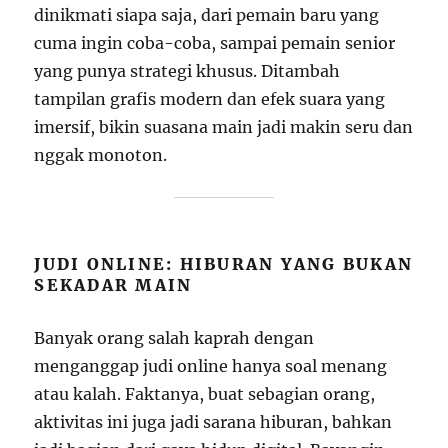
dinikmati siapa saja, dari pemain baru yang
cuma ingin coba-coba, sampai pemain senior
yang punya strategi khusus. Ditambah
tampilan grafis modern dan efek suara yang
imersif, bikin suasana main jadi makin seru dan
nggak monoton.
JUDI ONLINE: HIBURAN YANG BUKAN
SEKADAR MAIN
Banyak orang salah kaprah dengan
menganggap judi online hanya soal menang
atau kalah. Faktanya, buat sebagian orang,
aktivitas ini juga jadi sarana hiburan, bahkan