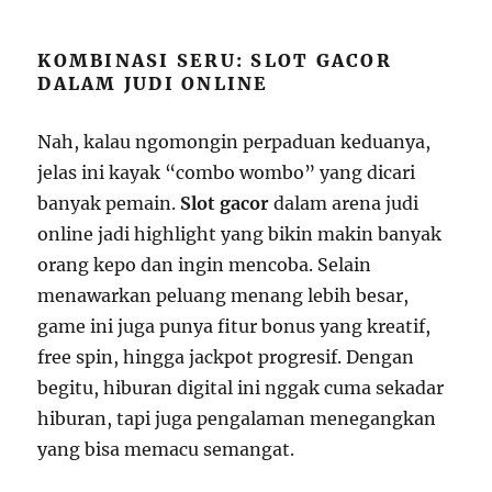
KOMBINASI SERU: SLOT GACOR
DALAM JUDI ONLINE
Nah, kalau ngomongin perpaduan keduanya,
jelas ini kayak “combo wombo” yang dicari
banyak pemain.
Slot gacor
dalam arena judi
online jadi highlight yang bikin makin banyak
orang kepo dan ingin mencoba. Selain
menawarkan peluang menang lebih besar,
game ini juga punya fitur bonus yang kreatif,
free spin, hingga jackpot progresif. Dengan
begitu, hiburan digital ini nggak cuma sekadar
hiburan, tapi juga pengalaman menegangkan
yang bisa memacu semangat.