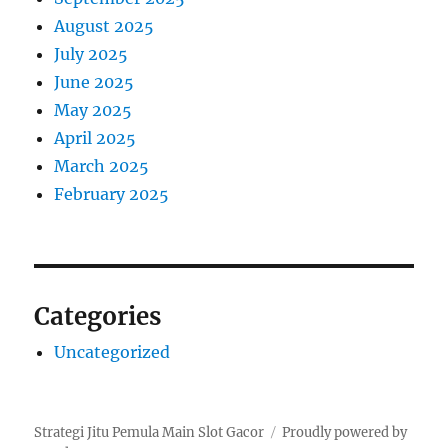
August 2025
July 2025
June 2025
May 2025
April 2025
March 2025
February 2025
Categories
Uncategorized
Strategi Jitu Pemula Main Slot Gacor
Proudly powered by