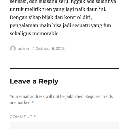
sensasi, dan suasana seru, nggak ada salahnya
untuk melirik tren yang lagi naik daun ini.
Dengan sikap bijak dan kontrol diri,
pengalaman main bisa jadi sesuatu yang fun
sekaligus memorable.
Author
Posted
admin
October 6, 2025
on
Leave a Reply
Your email address will not be published.
Required fields
are marked
*
COMMENT
*