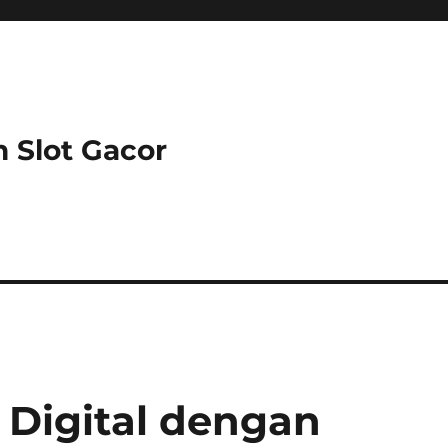
n Slot Gacor
Digital dengan