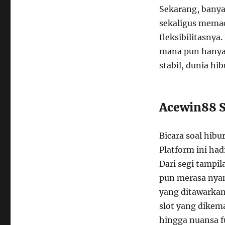
Sekarang, bany
sekaligus memac
fleksibilitasnya
mana pun hanya 
stabil, dunia hi
Acewin88 S
Bicara soal hibu
Platform ini ha
Dari segi tampi
pun merasa nyam
yang ditawarkan
slot yang dikem
hingga nuansa f