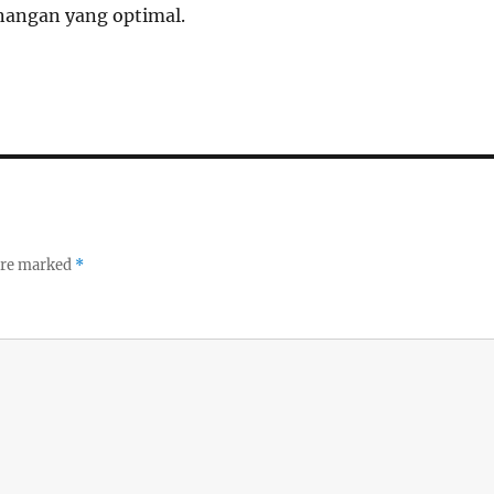
angan yang optimal.
 are marked
*