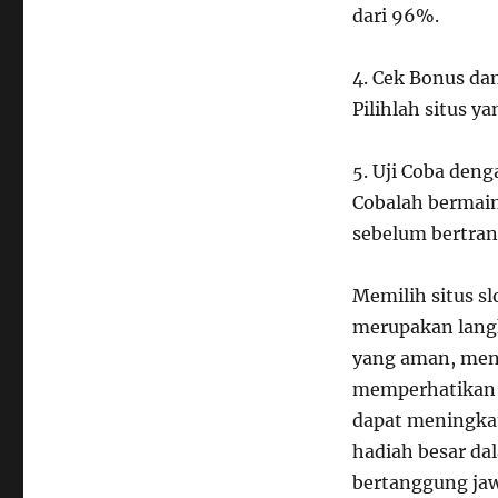
dari 96%.
4. Cek Bonus da
Pilihlah situs 
5. Uji Coba deng
Cobalah bermain
sebelum bertran
Memilih situs sl
merupakan lang
yang aman, men
memperhatikan c
dapat meningka
hadiah besar dal
bertanggung jaw