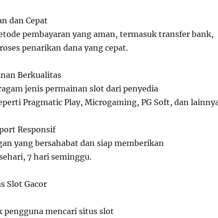
an dan Cepat
tode pembayaran yang aman, termasuk transfer bank,
proses penarikan dana yang cepat.
inan Berkualitas
gam jenis permainan slot dari penyedia
perti Pragmatic Play, Microgaming, PG Soft, dan lainnya
port Responsif
gan yang bersahabat dan siap memberikan
ehari, 7 hari seminggu.
s Slot Gacor
pengguna mencari situs slot