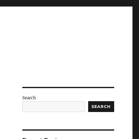
Search
SEARCH