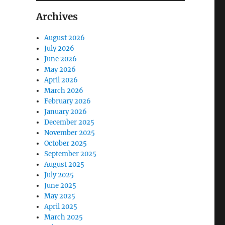
Archives
August 2026
July 2026
June 2026
May 2026
April 2026
March 2026
February 2026
January 2026
December 2025
November 2025
October 2025
September 2025
August 2025
July 2025
June 2025
May 2025
April 2025
March 2025