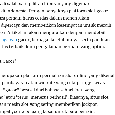
adi salah satu pilihan hiburan yang digemari
 di Indonesia. Dengan banyaknya platform slot gacor
para pemain harus cerdas dalam menentukan
t dipercaya dan memberikan kesempatan untuk meraih
r. Artikel ini akan menguraikan dengan mendetail
naga win
gacor, berbagai kelebihannya, serta panduan
itus terbaik demi pengalaman bermain yang optimal.
ot Gacor?
r merupakan platform permainan slot online yang dikenal
t pembayaran atau win rate yang cukup tinggi secara
ah “gacor” berasal dari bahasa sehari-hari yang
a’ atau ‘terus-menerus berhasil’. Biasanya, situs slot
an mesin slot yang sering memberikan jackpot,
mpah, serta peluang besar untuk para pemain.