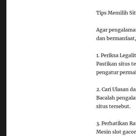
Tips Memilih Si
Agar pengalama
dan bermanfaat,
1. Periksa Legali
Pastikan situs t
pengatur permai
2. Cari Ulasan d
Bacalah pengala
situs tersebut.
3. Perhatikan 
Mesin slot gaco