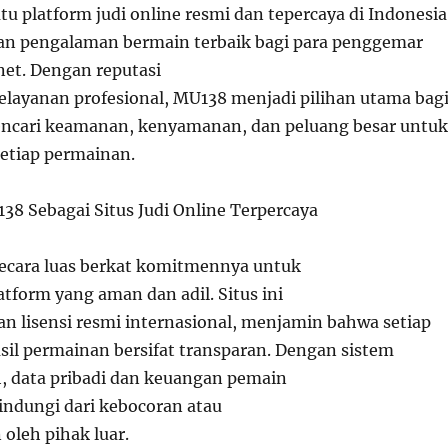
tu platform judi online resmi dan tepercaya di Indonesia
n pengalaman bermain terbaik bagi para penggemar
net. Dengan reputasi
pelayanan profesional, MU138 menjadi pilihan utama bag
ncari keamanan, kenyamanan, dan peluang besar untuk
etiap permainan.
8 Sebagai Situs Judi Online Terpercaya
ecara luas berkat komitmennya untuk
tform yang aman dan adil. Situs ini
an lisensi resmi internasional, menjamin bahwa setiap
asil permainan bersifat transparan. Dengan sistem
h, data pribadi dan keuangan pemain
indungi dari kebocoran atau
oleh pihak luar.