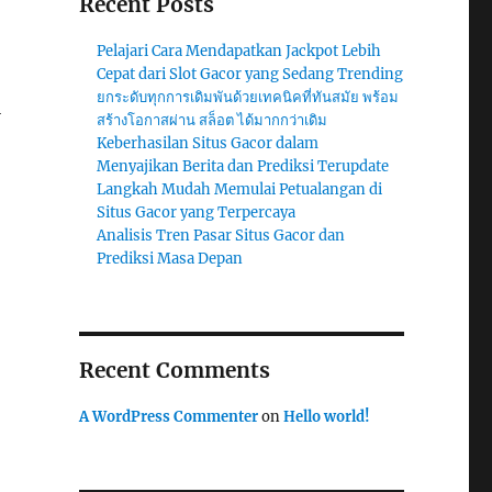
Recent Posts
Pelajari Cara Mendapatkan Jackpot Lebih
Cepat dari Slot Gacor yang Sedang Trending
ยกระดับทุกการเดิมพันด้วยเทคนิคที่ทันสมัย พร้อม
i
สร้างโอกาสผ่าน สล็อต ได้มากกว่าเดิม
Keberhasilan Situs Gacor dalam
Menyajikan Berita dan Prediksi Terupdate
Langkah Mudah Memulai Petualangan di
Situs Gacor yang Terpercaya
Analisis Tren Pasar Situs Gacor dan
Prediksi Masa Depan
Recent Comments
A WordPress Commenter
on
Hello world!