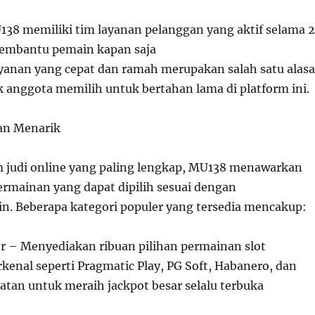
U138 memiliki tim layanan pelanggan yang aktif selama 
membantu pemain kapan saja
ayanan yang cepat dan ramah merupakan salah satu alas
anggota memilih untuk bertahan lama di platform ini.
an Menarik
m judi online yang paling lengkap, MU138 menawarkan
ermainan yang dapat dipilih sesuai dengan
in. Beberapa kategori populer yang tersedia mencakup:
or – Menyediakan ribuan pilihan permainan slot
rkenal seperti Pragmatic Play, PG Soft, Habanero, dan
atan untuk meraih jackpot besar selalu terbuka