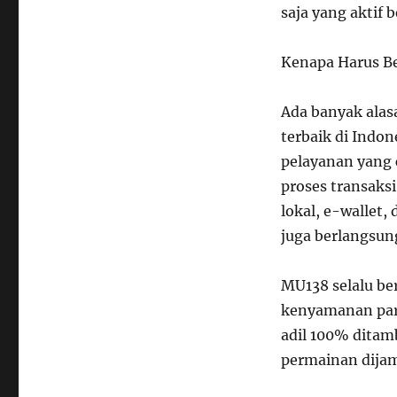
saja yang aktif 
Kenapa Harus B
Ada banyak alas
terbaik di Indo
pelayanan yang 
proses transaks
lokal, e-wallet,
juga berlangsun
MU138 selalu be
kenyamanan par
adil 100% ditam
permainan dijam