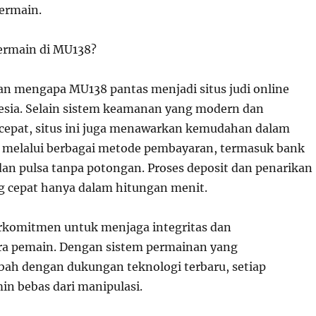
bermain.
ermain di MU138?
an mengapa MU138 pantas menjadi situs judi online
nesia. Selain sistem keamanan yang modern dan
cepat, situs ini juga menawarkan kemudahan dalam
i melalui berbagai metode pembayaran, termasuk bank
 dan pulsa tanpa potongan. Proses deposit dan penarikan
g cepat hanya dalam hitungan menit.
rkomitmen untuk menjaga integritas dan
a pemain. Dengan sistem permainan yang
bah dengan dukungan teknologi terbaru, setiap
in bebas dari manipulasi.