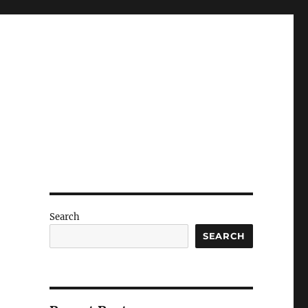
Search
SEARCH