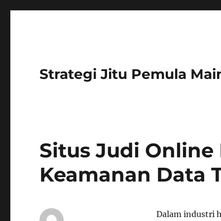
Strategi Jitu Pemula Mai
Situs Judi Onlin
Keamanan Data T
Dalam industri 