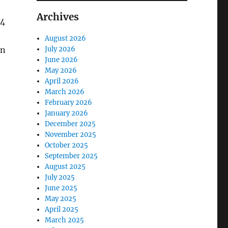
Archives
24
August 2026
an
July 2026
June 2026
May 2026
April 2026
March 2026
February 2026
January 2026
December 2025
November 2025
October 2025
September 2025
August 2025
July 2025
June 2025
May 2025
April 2025
March 2025