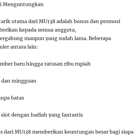
si Menguntungkan
 tarik utama dari MU138 adalah bonus dan promosi
berikan kepada semua anggota,
bergabung maupun yang sudah lama. Beberapa
ler antara lain:
ber baru hingga ratusan ribu rupiah
n dan mingguan
anpa batas
slot dengan hadiah yang fantastis
as dari MU138 memberikan keuntungan besar bagi siapa