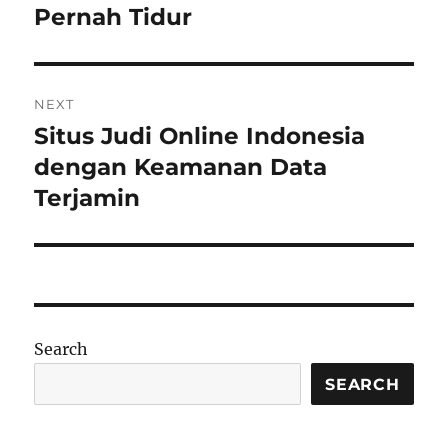
Pernah Tidur
NEXT
Situs Judi Online Indonesia
Next
post:
dengan Keamanan Data
Terjamin
Search
SEARCH