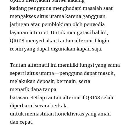
QR108 menyadari bahwa kadang-
kadang pengguna menghadapi masalah saat
mengakses situs utama karena gangguan
jaringan atau pemblokiran oleh penyedia
layanan internet. Untuk mengatasi hal ini,
QR108 menyediakan tautan alternatif login
resmi yang dapat digunakan kapan saja.
Tautan alternatif ini memiliki fungsi yang sama
seperti situs utama—pengguna dapat masuk,
melakukan deposit, bermain, serta
menarik dana tanpa
batasan. Setiap tautan alternatif QR108 selalu
diperbarui secara berkala
untuk memastikan konektivitas yang aman
dan cepat.