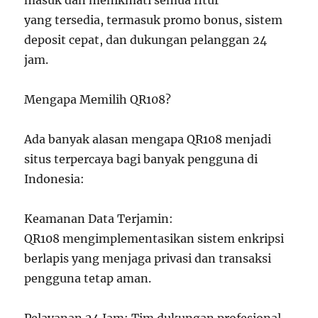
masuk dan menikmati semua fitur
yang tersedia, termasuk promo bonus, sistem
deposit cepat, dan dukungan pelanggan 24
jam.
Mengapa Memilih QR108?
Ada banyak alasan mengapa QR108 menjadi
situs terpercaya bagi banyak pengguna di
Indonesia:
Keamanan Data Terjamin:
QR108 mengimplementasikan sistem enkripsi
berlapis yang menjaga privasi dan transaksi
pengguna tetap aman.