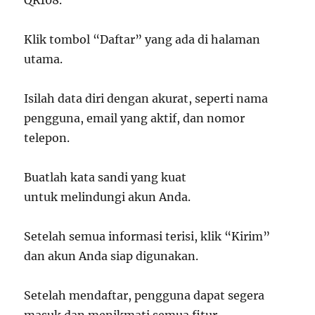
QR108.
Klik tombol “Daftar” yang ada di halaman
utama.
Isilah data diri dengan akurat, seperti nama
pengguna, email yang aktif, dan nomor
telepon.
Buatlah kata sandi yang kuat
untuk melindungi akun Anda.
Setelah semua informasi terisi, klik “Kirim”
dan akun Anda siap digunakan.
Setelah mendaftar, pengguna dapat segera