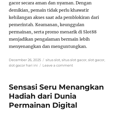
gacor secara aman dan nyaman. Dengan
demikian, pemain tidak perlu khawatir
kehilangan akses saat ada pemblokiran dari
pemerintah. Keamanan, keunggulan
permainan, serta promo menarik di Slot88
menjadikan pengalaman bermain lebih
menyenangkan dan menguntungkan.
Posted
Tags
December 26, 2025
situs slot
,
situs slot gacor
,
slot gacor
,
on
on
slot gacor hari ini
Leave a comment
Peran
Sistem
Analisis
Sensasi Seru Menangkan
Risiko
dalam
Hadiah dari Dunia
Menjaga
Permainan Digital
Keamanan
Situs
Gacor