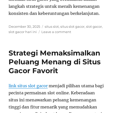
langkah strategis untuk meraih kemenangan
konsisten dan keberuntungan berkelanjutan.
Posted
Tags
December 30, 2025
situs slot
,
situs slot gacor
,
slot gacor
,
on
on
slot gacor hari ini
Leave a comment
Pentingnya
Memahami
Kondisi
Strategi Memaksimalkan
Pasar
Saat
Peluang Menang di Situs
Bermain
Gacor Favorit
di
Situs
Gacor
link situs slot gacor
menjadi pilihan utama bagi
pecinta permainan slot online. Keberadaan
situs ini menawarkan peluang kemenangan
tinggi dan fitur menarik yang memudahkan