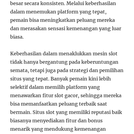
besar secara konsisten. Melalui keberhasilan
dalam menemukan platform yang tepat,
pemain bisa meningkatkan peluang mereka
dan merasakan sensasi kemenangan yang luar
biasa.
Keberhasilan dalam menaklukkan mesin slot
tidak hanya bergantung pada keberuntungan
semata, tetapi juga pada strategi dan pemilihan
situs yang tepat. Banyak pemain kini lebih
selektif dalam memilih platform yang
menawarkan fitur slot gacor, sehingga mereka
bisa memanfaatkan peluang terbaik saat
bermain. Situs slot yang memiliki reputasi baik
biasanya menyediakan fitur dan bonus
menarik yang mendukung kemenangan