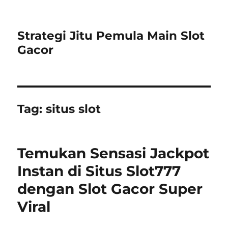
Strategi Jitu Pemula Main Slot
Gacor
Tag:
situs slot
Temukan Sensasi Jackpot
Instan di Situs Slot777
dengan Slot Gacor Super
Viral