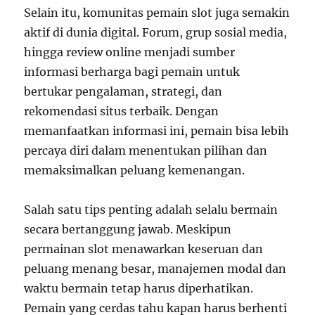
Selain itu, komunitas pemain slot juga semakin
aktif di dunia digital. Forum, grup sosial media,
hingga review online menjadi sumber
informasi berharga bagi pemain untuk
bertukar pengalaman, strategi, dan
rekomendasi situs terbaik. Dengan
memanfaatkan informasi ini, pemain bisa lebih
percaya diri dalam menentukan pilihan dan
memaksimalkan peluang kemenangan.
Salah satu tips penting adalah selalu bermain
secara bertanggung jawab. Meskipun
permainan slot menawarkan keseruan dan
peluang menang besar, manajemen modal dan
waktu bermain tetap harus diperhatikan.
Pemain yang cerdas tahu kapan harus berhenti