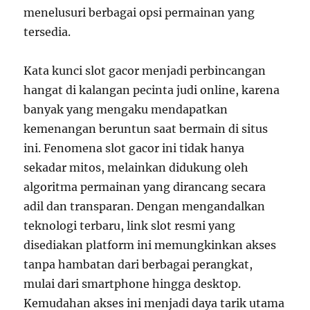
menelusuri berbagai opsi permainan yang
tersedia.
Kata kunci slot gacor menjadi perbincangan
hangat di kalangan pecinta judi online, karena
banyak yang mengaku mendapatkan
kemenangan beruntun saat bermain di situs
ini. Fenomena slot gacor ini tidak hanya
sekadar mitos, melainkan didukung oleh
algoritma permainan yang dirancang secara
adil dan transparan. Dengan mengandalkan
teknologi terbaru, link slot resmi yang
disediakan platform ini memungkinkan akses
tanpa hambatan dari berbagai perangkat,
mulai dari smartphone hingga desktop.
Kemudahan akses ini menjadi daya tarik utama