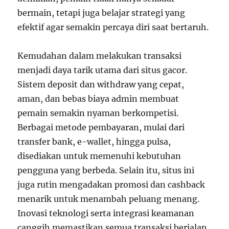
bermain, tetapi juga belajar strategi yang
efektif agar semakin percaya diri saat bertaruh.
Kemudahan dalam melakukan transaksi
menjadi daya tarik utama dari situs gacor.
Sistem deposit dan withdraw yang cepat,
aman, dan bebas biaya admin membuat
pemain semakin nyaman berkompetisi.
Berbagai metode pembayaran, mulai dari
transfer bank, e-wallet, hingga pulsa,
disediakan untuk memenuhi kebutuhan
pengguna yang berbeda. Selain itu, situs ini
juga rutin mengadakan promosi dan cashback
menarik untuk menambah peluang menang.
Inovasi teknologi serta integrasi keamanan
canggih memastikan semua transaksi berjalan