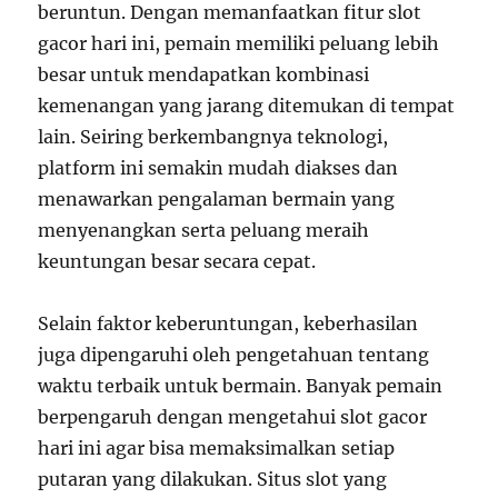
beruntun. Dengan memanfaatkan fitur slot
gacor hari ini, pemain memiliki peluang lebih
besar untuk mendapatkan kombinasi
kemenangan yang jarang ditemukan di tempat
lain. Seiring berkembangnya teknologi,
platform ini semakin mudah diakses dan
menawarkan pengalaman bermain yang
menyenangkan serta peluang meraih
keuntungan besar secara cepat.
Selain faktor keberuntungan, keberhasilan
juga dipengaruhi oleh pengetahuan tentang
waktu terbaik untuk bermain. Banyak pemain
berpengaruh dengan mengetahui slot gacor
hari ini agar bisa memaksimalkan setiap
putaran yang dilakukan. Situs slot yang