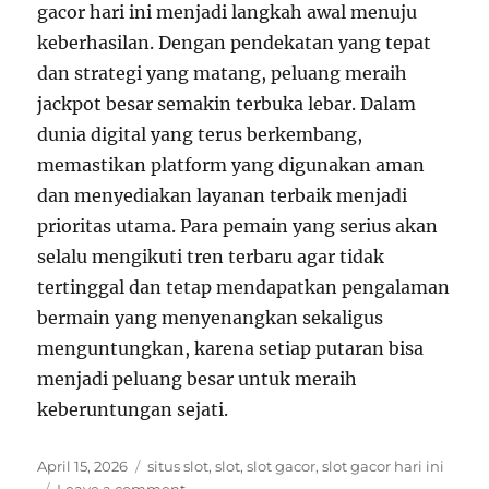
gacor hari ini menjadi langkah awal menuju
keberhasilan. Dengan pendekatan yang tepat
dan strategi yang matang, peluang meraih
jackpot besar semakin terbuka lebar. Dalam
dunia digital yang terus berkembang,
memastikan platform yang digunakan aman
dan menyediakan layanan terbaik menjadi
prioritas utama. Para pemain yang serius akan
selalu mengikuti tren terbaru agar tidak
tertinggal dan tetap mendapatkan pengalaman
bermain yang menyenangkan sekaligus
menguntungkan, karena setiap putaran bisa
menjadi peluang besar untuk meraih
keberuntungan sejati.
Posted
Tags
April 15, 2026
situs slot
,
slot
,
slot gacor
,
slot gacor hari ini
on
on