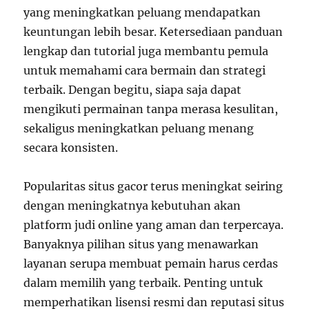
yang meningkatkan peluang mendapatkan
keuntungan lebih besar. Ketersediaan panduan
lengkap dan tutorial juga membantu pemula
untuk memahami cara bermain dan strategi
terbaik. Dengan begitu, siapa saja dapat
mengikuti permainan tanpa merasa kesulitan,
sekaligus meningkatkan peluang menang
secara konsisten.
Popularitas situs gacor terus meningkat seiring
dengan meningkatnya kebutuhan akan
platform judi online yang aman dan terpercaya.
Banyaknya pilihan situs yang menawarkan
layanan serupa membuat pemain harus cerdas
dalam memilih yang terbaik. Penting untuk
memperhatikan lisensi resmi dan reputasi situs