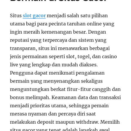
Situs
slot gacor
menjadi salah satu pilihan
utama bagi para pecinta taruhan online yang
ingin meraih kemenangan besar. Dengan
reputasi yang terpercaya dan sistem yang
transparan, situs ini menawarkan berbagai
jenis permainan seperti slot, togel, dan casino
live yang lengkap dan mudah diakses.
Pengguna dapat menikmati pengalaman
bermain yang menyenangkan sekaligus
menguntungkan berkat fitur-fitur canggih dan
bonus melimpah. Keamanan data dan transaksi
menjadi prioritas utama, sehingga pemain
merasa nyaman dan percaya diri saat
melakukan deposit maupun withdraw. Memilih
situs gacor yang tepat adalah langkah awal