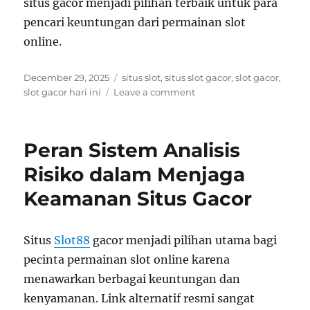
situs gacor menjadi pilihan terbaik untuk para
pencari keuntungan dari permainan slot
online.
Posted
Tags
December 29, 2025
situs slot
,
situs slot gacor
,
slot gacor
,
on
on
slot gacor hari ini
Leave a comment
Strategi
Memaksimalkan
Peluang
Peran Sistem Analisis
Menang
di
Risiko dalam Menjaga
Situs
Keamanan Situs Gacor
Gacor
Favorit
Situs
Slot88
gacor menjadi pilihan utama bagi
pecinta permainan slot online karena
menawarkan berbagai keuntungan dan
kenyamanan. Link alternatif resmi sangat