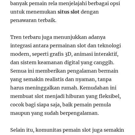
banyak pemain rela menjelajahi berbagai opsi
untuk menemukan
situs slot
dengan
penawaran terbaik.
Tren terbaru juga menunjukkan adanya
integrasi antara permainan slot dan teknologi
modern, seperti grafis 3D, animasi interaktif,
dan sistem keamanan digital yang canggih.
Semua ini memberikan pengalaman bermain
yang semakin realistis dan nyaman, tanpa
harus meninggalkan rumah. Kemudahan ini
membuat slot menjadi hiburan yang fleksibel,
cocok bagi siapa saja, baik pemain pemula
maupun yang sudah berpengalaman.
Selain itu, komunitas pemain slot juga semakin