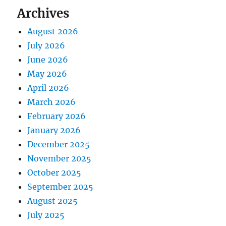
Archives
August 2026
July 2026
June 2026
May 2026
April 2026
March 2026
February 2026
January 2026
December 2025
November 2025
October 2025
September 2025
August 2025
July 2025