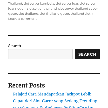
Thailand
,
slot server kamboja
,
slot server luar
,
slot server
luar negeri
,
slot server thailand
,
slot server thailand super
gacor
,
slot thailand
,
slot thailand gacor
,
thailand slot
on
Leave a comment
Sensasi
Seru
Menangkan
Hadiah
dari
Search
Dunia
Permainan
SEARCH
Digital
Recent Posts
Pelajari Cara Mendapatkan Jackpot Lebih
Cepat dari Slot Gacor yang Sedang Trending
ยกระดับทุกการเดิมพันด้วยเทคนิคที่ทันสมัย พร้อม