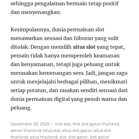
sehingga pengalaman bermain tetap positif
dan menyenangkan.
Kesimpulannya, dunia permainan slot
menawarkan sensasi dan hiburan yang sulit
ditolak. Dengan memilih
situs slot
yang tepat,
pemain tidak hanya memperoleh keamanan
dan kenyamanan, tetapi juga peluang untuk
merasakan kemenangan seru. Jadi, jangan ragu
untuk menjelajahi berbagai pilihan, menikmati
setiap putaran, dan rasakan sendiri sensasi dari
dunia permainan digital yang penuh warna dan
peluang.
Posted
Tags
December 20, 2025
link slot
,
link slot gacor thailand
,
on
server thailand
,
situs slot
,
situs slot gacor
,
situs slot
thailand
,
situs thailand
,
slot
,
slot gacor
,
slot gacor