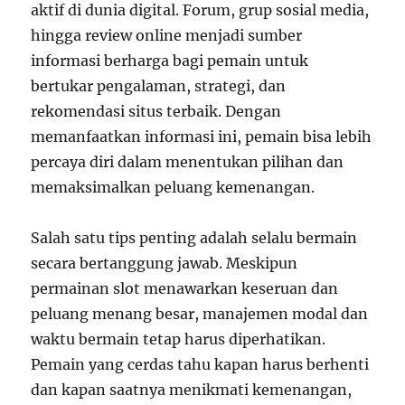
aktif di dunia digital. Forum, grup sosial media,
hingga review online menjadi sumber
informasi berharga bagi pemain untuk
bertukar pengalaman, strategi, dan
rekomendasi situs terbaik. Dengan
memanfaatkan informasi ini, pemain bisa lebih
percaya diri dalam menentukan pilihan dan
memaksimalkan peluang kemenangan.
Salah satu tips penting adalah selalu bermain
secara bertanggung jawab. Meskipun
permainan slot menawarkan keseruan dan
peluang menang besar, manajemen modal dan
waktu bermain tetap harus diperhatikan.
Pemain yang cerdas tahu kapan harus berhenti
dan kapan saatnya menikmati kemenangan,