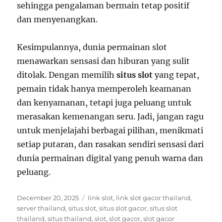
sehingga pengalaman bermain tetap positif
dan menyenangkan.
Kesimpulannya, dunia permainan slot
menawarkan sensasi dan hiburan yang sulit
ditolak. Dengan memilih
situs slot
yang tepat,
pemain tidak hanya memperoleh keamanan
dan kenyamanan, tetapi juga peluang untuk
merasakan kemenangan seru. Jadi, jangan ragu
untuk menjelajahi berbagai pilihan, menikmati
setiap putaran, dan rasakan sendiri sensasi dari
dunia permainan digital yang penuh warna dan
peluang.
Posted
Tags
December 20, 2025
link slot
,
link slot gacor thailand
,
on
server thailand
,
situs slot
,
situs slot gacor
,
situs slot
thailand
,
situs thailand
,
slot
,
slot gacor
,
slot gacor