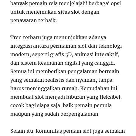
banyak pemain rela menjelajahi berbagai opsi
untuk menemukan
situs slot
dengan
penawaran terbaik.
Tren terbaru juga menunjukkan adanya
integrasi antara permainan slot dan teknologi
modern, seperti grafis 3D, animasi interaktif,
dan sistem keamanan digital yang canggih.
Semua ini memberikan pengalaman bermain
yang semakin realistis dan nyaman, tanpa
harus meninggalkan rumah. Kemudahan ini
membuat slot menjadi hiburan yang fleksibel,
cocok bagi siapa saja, baik pemain pemula
maupun yang sudah berpengalaman.
Selain itu, komunitas pemain slot juga semakin