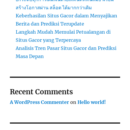
สร้างโอกาสผ่าน สล็อต ได้มากกว่าเดิม
Keberhasilan Situs Gacor dalam Menyajikan
Berita dan Prediksi Terupdate
Langkah Mudah Memulai Petualangan di
Situs Gacor yang Terpercaya
Analisis Tren Pasar Situs Gacor dan Prediksi
Masa Depan
Recent Comments
A WordPress Commenter
on
Hello world!