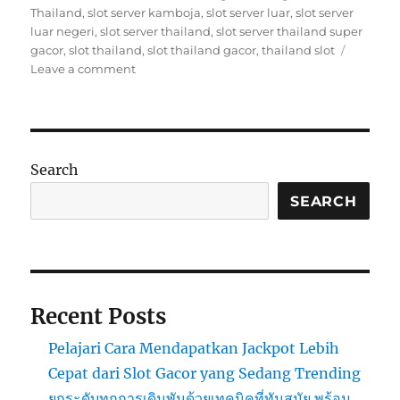
Thailand
,
slot server kamboja
,
slot server luar
,
slot server
luar negeri
,
slot server thailand
,
slot server thailand super
gacor
,
slot thailand
,
slot thailand gacor
,
thailand slot
on
Leave a comment
Sensasi
Seru
Menangkan
Hadiah
dari
Search
Dunia
Permainan
SEARCH
Digital
Recent Posts
Pelajari Cara Mendapatkan Jackpot Lebih
Cepat dari Slot Gacor yang Sedang Trending
ยกระดับทุกการเดิมพันด้วยเทคนิคที่ทันสมัย พร้อม