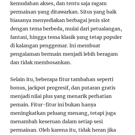
kemudahan akses, dan tentu saja ragam
permainan yang ditawarkan. Situs yang baik
biasanya menyediakan berbagai jenis slot
dengan tema berbeda, mulai dari petualangan,
fantasi, hingga tema klasik yang tetap populer
di kalangan penggemar. Ini membuat
pengalaman bermain menjadi lebih beragam
dan tidak membosankan.
Selain itu, beberapa fitur tambahan seperti
bonus, jackpot progresif, dan putaran gratis
menjadi nilai plus yang menarik perhatian
pemain. Fitur-fitur ini bukan hanya
meningkatkan peluang menang, tetapi juga
menambah keseruan dalam setiap sesi
permainan. Oleh karena itu, tidak heran jika