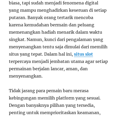
biasa, tapi sudah menjadi fenomena digital
yang mampu menghadirkan keseruan di setiap
putaran. Banyak orang tertarik mencoba
karena kemudahan bermain dan peluang
memenangkan hadiah menarik dalam waktu
singkat. Namun, kunci dari pengalaman yang
menyenangkan tentu saja dimulai dari memilih
situs yang tepat. Dalam hal ini,
situs slot
terpercaya menjadi jembatan utama agar setiap
permainan berjalan lancar, aman, dan
menyenangkan.
Tidak jarang para pemain baru merasa
kebingungan memilih platform yang sesuai.
Dengan banyaknya pilihan yang tersedia,
penting untuk memprioritaskan keamanan,