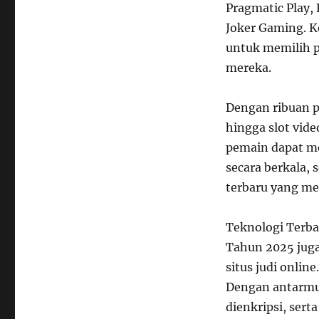
Pragmatic Play,
Joker Gaming. 
untuk memilih p
mereka.
Dengan ribuan p
hingga slot vid
pemain dapat me
secara berkala,
terbaru yang me
Teknologi Terb
Tahun 2025 jug
situs judi onli
Dengan antarmuk
dienkripsi, ser