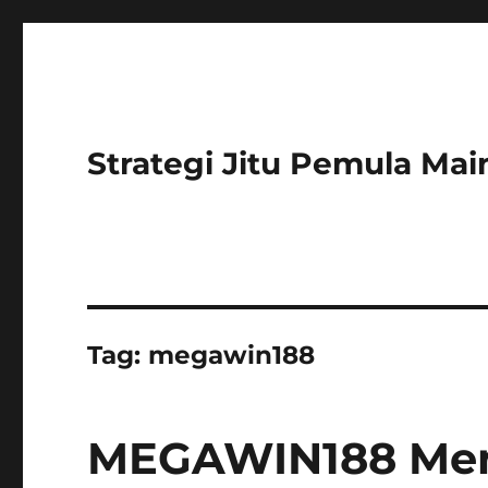
Strategi Jitu Pemula Mai
Tag:
megawin188
MEGAWIN188 Me