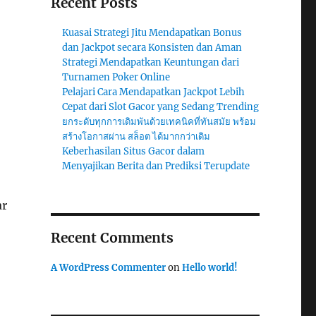
Recent Posts
Kuasai Strategi Jitu Mendapatkan Bonus
dan Jackpot secara Konsisten dan Aman
Strategi Mendapatkan Keuntungan dari
Turnamen Poker Online
Pelajari Cara Mendapatkan Jackpot Lebih
Cepat dari Slot Gacor yang Sedang Trending
ยกระดับทุกการเดิมพันด้วยเทคนิคที่ทันสมัย พร้อม
สร้างโอกาสผ่าน สล็อต ได้มากกว่าเดิม
Keberhasilan Situs Gacor dalam
Menyajikan Berita dan Prediksi Terupdate
ar
Recent Comments
A WordPress Commenter
on
Hello world!