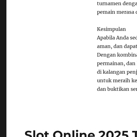
turnamen denga
pemain merasa 
Kesimpulan
Apabila Anda se
aman, dan dapat
Dengan kombinas
permainan, dan l
di kalangan pen
untuk meraih k
dan buktikan se
Slot Online 2025