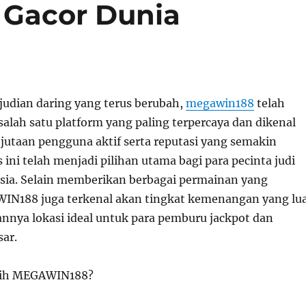
r Gacor Dunia
judian daring yang terus berubah,
megawin188
telah
alah satu platform yang paling terpercaya dan dikenal
 jutaan pengguna aktif serta reputasi yang semakin
 ini telah menjadi pilihan utama bagi para pecinta judi
esia. Selain memberikan berbagai permainan yang
IN188 juga terkenal akan tingkat kemenangan yang lu
annya lokasi ideal untuk para pemburu jackpot dan
ar.
ih MEGAWIN188?