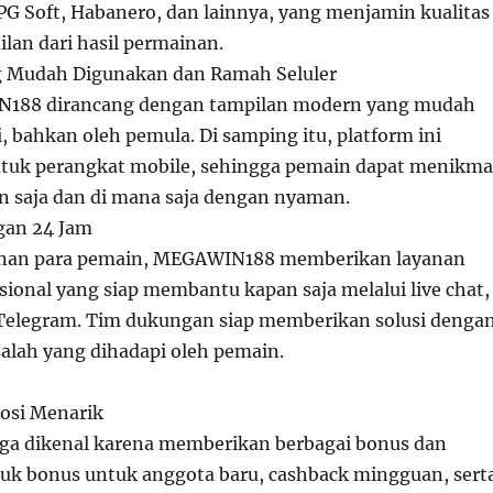
 PG Soft, Habanero, dan lainnya, yang menjamin kualitas
dilan dari hasil permainan.
 Mudah Digunakan dan Ramah Seluler
188 dirancang dengan tampilan modern yang mudah
, bahkan oleh pemula. Di samping itu, platform ini
tuk perangkat mobile, sehingga pemain dapat menikma
 saja dan di mana saja dengan nyaman.
gan 24 Jam
nan para pemain, MEGAWIN188 memberikan layanan
sional yang siap membantu kapan saja melalui live chat,
Telegram. Tim dukungan siap memberikan solusi denga
alah yang dihadapi oleh pemain.
osi Menarik
a dikenal karena memberikan berbagai bonus dan
uk bonus untuk anggota baru, cashback mingguan, sert