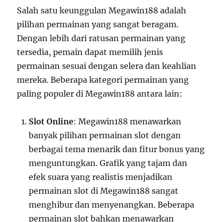
Salah satu keunggulan Megawin188 adalah
pilihan permainan yang sangat beragam.
Dengan lebih dari ratusan permainan yang
tersedia, pemain dapat memilih jenis
permainan sesuai dengan selera dan keahlian
mereka. Beberapa kategori permainan yang
paling populer di Megawin188 antara lain:
Slot Online
: Megawin188 menawarkan
banyak pilihan permainan slot dengan
berbagai tema menarik dan fitur bonus yang
menguntungkan. Grafik yang tajam dan
efek suara yang realistis menjadikan
permainan slot di Megawin188 sangat
menghibur dan menyenangkan. Beberapa
permainan slot bahkan menawarkan