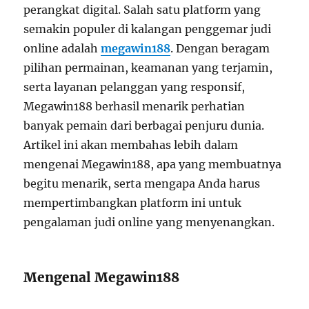
perangkat digital. Salah satu platform yang
semakin populer di kalangan penggemar judi
online adalah
megawin188
. Dengan beragam
pilihan permainan, keamanan yang terjamin,
serta layanan pelanggan yang responsif,
Megawin188 berhasil menarik perhatian
banyak pemain dari berbagai penjuru dunia.
Artikel ini akan membahas lebih dalam
mengenai Megawin188, apa yang membuatnya
begitu menarik, serta mengapa Anda harus
mempertimbangkan platform ini untuk
pengalaman judi online yang menyenangkan.
Mengenal Megawin188