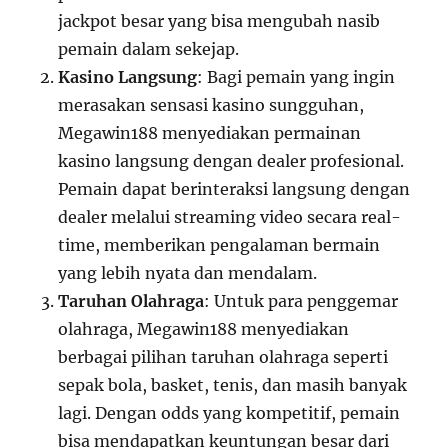
jackpot besar yang bisa mengubah nasib
pemain dalam sekejap.
Kasino Langsung
: Bagi pemain yang ingin
merasakan sensasi kasino sungguhan,
Megawin188 menyediakan permainan
kasino langsung dengan dealer profesional.
Pemain dapat berinteraksi langsung dengan
dealer melalui streaming video secara real-
time, memberikan pengalaman bermain
yang lebih nyata dan mendalam.
Taruhan Olahraga
: Untuk para penggemar
olahraga, Megawin188 menyediakan
berbagai pilihan taruhan olahraga seperti
sepak bola, basket, tenis, dan masih banyak
lagi. Dengan odds yang kompetitif, pemain
bisa mendapatkan keuntungan besar dari