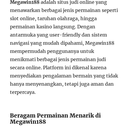
Megawin188
adalah situs judi online yang
menawarkan berbagai jenis permainan seperti
slot online, taruhan olahraga, hingga
permainan kasino langsung. Dengan
antarmuka yang user-friendly dan sistem
navigasi yang mudah dipahami, Megawin188
mempermudah penggunanya untuk
menikmati berbagai jenis permainan judi
secara online. Platform ini dikenal karena
menyediakan pengalaman bermain yang tidak
hanya menyenangkan, tetapi juga aman dan
terpercaya.
Beragam Permainan Menarik di
Megawin188