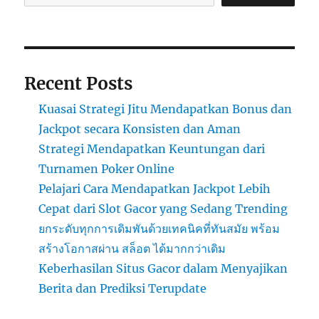
Recent Posts
Kuasai Strategi Jitu Mendapatkan Bonus dan
Jackpot secara Konsisten dan Aman
Strategi Mendapatkan Keuntungan dari
Turnamen Poker Online
Pelajari Cara Mendapatkan Jackpot Lebih
Cepat dari Slot Gacor yang Sedang Trending
ยกระดับทุกการเดิมพันด้วยเทคนิคที่ทันสมัย พร้อม
สร้างโอกาสผ่าน สล็อต ได้มากกว่าเดิม
Keberhasilan Situs Gacor dalam Menyajikan
Berita dan Prediksi Terupdate