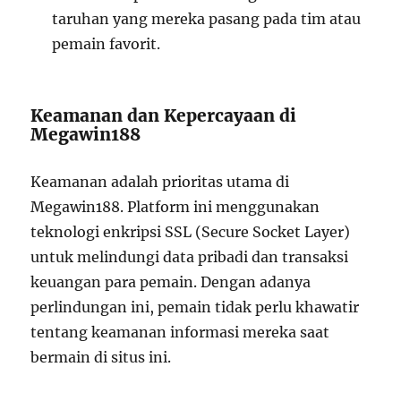
taruhan yang mereka pasang pada tim atau
pemain favorit.
Keamanan dan Kepercayaan di
Megawin188
Keamanan adalah prioritas utama di
Megawin188. Platform ini menggunakan
teknologi enkripsi SSL (Secure Socket Layer)
untuk melindungi data pribadi dan transaksi
keuangan para pemain. Dengan adanya
perlindungan ini, pemain tidak perlu khawatir
tentang keamanan informasi mereka saat
bermain di situs ini.