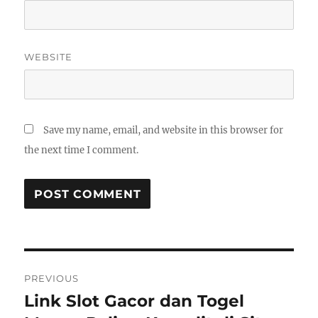
WEBSITE
Save my name, email, and website in this browser for
the next time I comment.
Post
PREVIOUS
navigation
Link Slot Gacor dan Togel
Previous