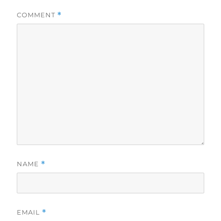
COMMENT
*
NAME
*
EMAIL
*