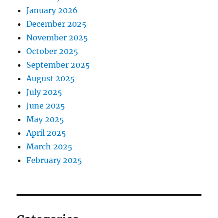
January 2026
December 2025
November 2025
October 2025
September 2025
August 2025
July 2025
June 2025
May 2025
April 2025
March 2025
February 2025