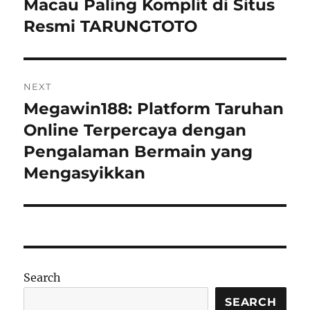
post:
Macau Paling Komplit di Situs
Resmi TARUNGTOTO
NEXT
Megawin188: Platform Taruhan
Next
post:
Online Terpercaya dengan
Pengalaman Bermain yang
Mengasyikkan
Search
SEARCH