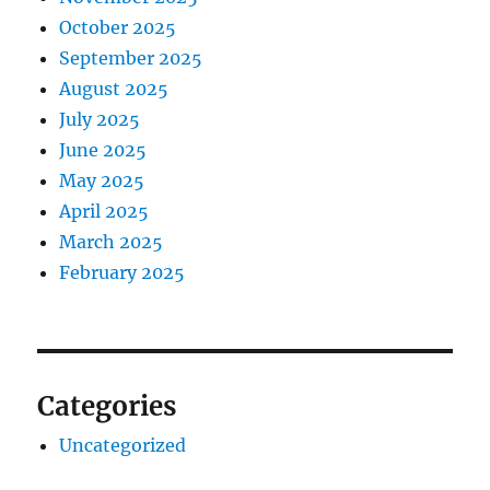
October 2025
September 2025
August 2025
July 2025
June 2025
May 2025
April 2025
March 2025
February 2025
Categories
Uncategorized