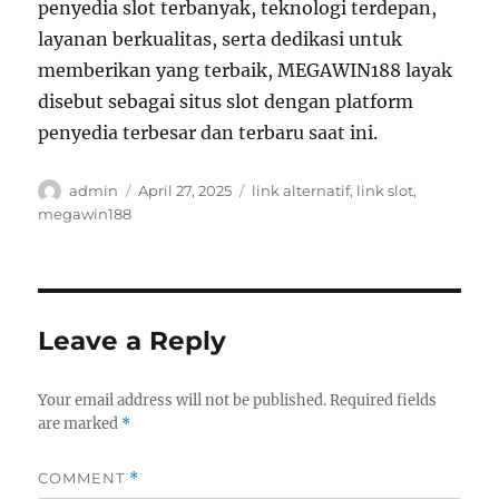
penyedia slot terbanyak, teknologi terdepan,
layanan berkualitas, serta dedikasi untuk
memberikan yang terbaik, MEGAWIN188 layak
disebut sebagai situs slot dengan platform
penyedia terbesar dan terbaru saat ini.
Author
Posted
Tags
admin
April 27, 2025
link alternatif
,
link slot
,
on
megawin188
Leave a Reply
Your email address will not be published.
Required fields
are marked
*
COMMENT
*