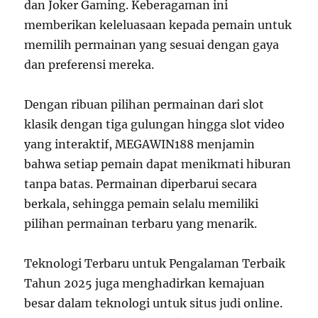
dan Joker Gaming. Keberagaman ini
memberikan keleluasaan kepada pemain untuk
memilih permainan yang sesuai dengan gaya
dan preferensi mereka.
Dengan ribuan pilihan permainan dari slot
klasik dengan tiga gulungan hingga slot video
yang interaktif, MEGAWIN188 menjamin
bahwa setiap pemain dapat menikmati hiburan
tanpa batas. Permainan diperbarui secara
berkala, sehingga pemain selalu memiliki
pilihan permainan terbaru yang menarik.
Teknologi Terbaru untuk Pengalaman Terbaik
Tahun 2025 juga menghadirkan kemajuan
besar dalam teknologi untuk situs judi online.