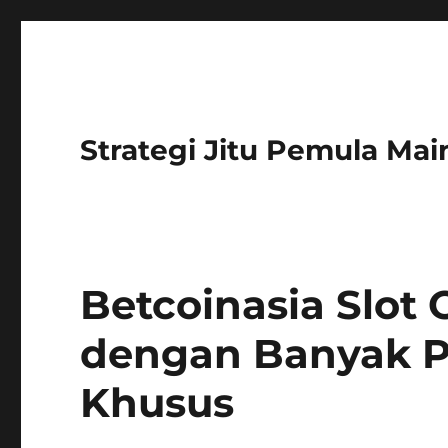
Strategi Jitu Pemula Mai
Betcoinasia Slot 
dengan Banyak P
Khusus