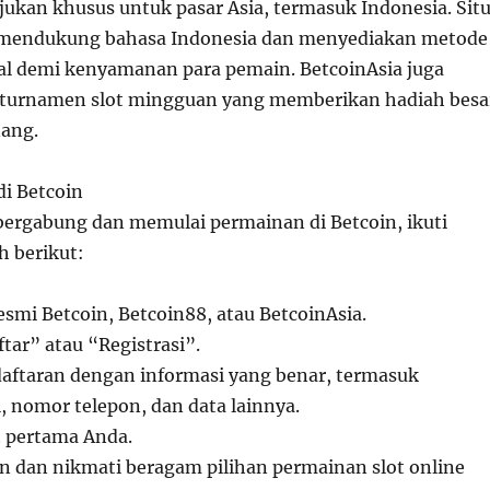
jukan khusus untuk pasar Asia, termasuk Indonesia. Sit
 mendukung bahasa Indonesia dan menyediakan metode
l demi kenyamanan para pemain. BetcoinAsia juga
 turnamen slot mingguan yang memberikan hadiah besa
ang.
di Betcoin
 bergabung dan memulai permainan di Betcoin, ikuti
 berikut:
esmi Betcoin, Betcoin88, atau BetcoinAsia.
tar” atau “Registrasi”.
ndaftaran dengan informasi yang benar, termasuk
, nomor telepon, dan data lainnya.
 pertama Anda.
n dan nikmati beragam pilihan permainan slot online