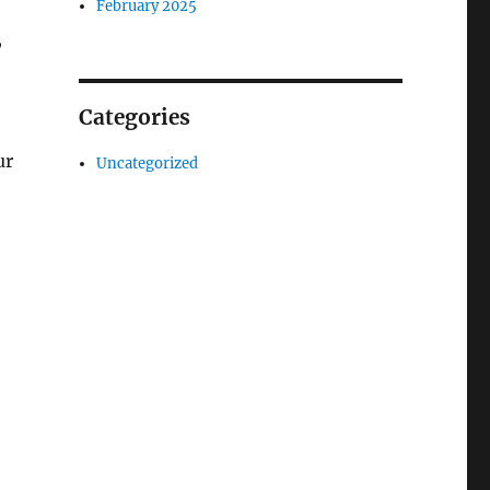
February 2025
,
Categories
ur
Uncategorized