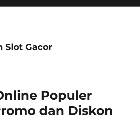
n Slot Gacor
Online Populer
romo dan Diskon