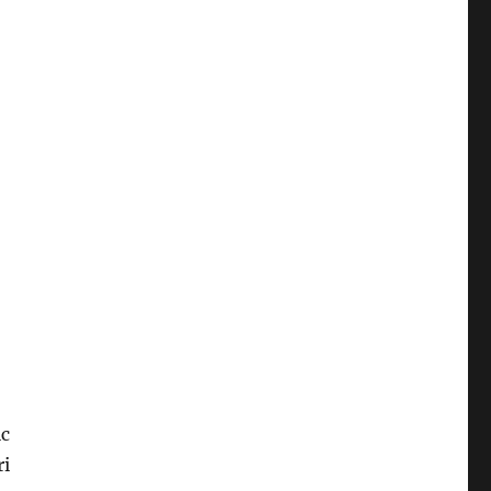
ic
ri