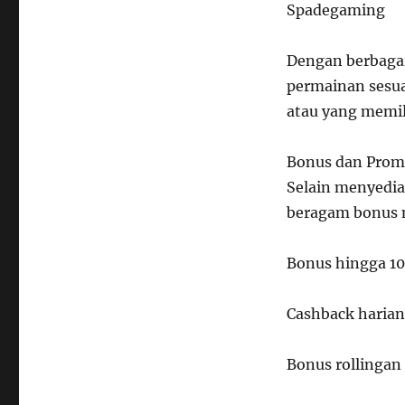
Spadegaming
Dengan berbagai
permainan sesua
atau yang memil
Bonus dan Prom
Selain menyedia
beragam bonus m
Bonus hingga 1
Cashback hari
Bonus rollingan