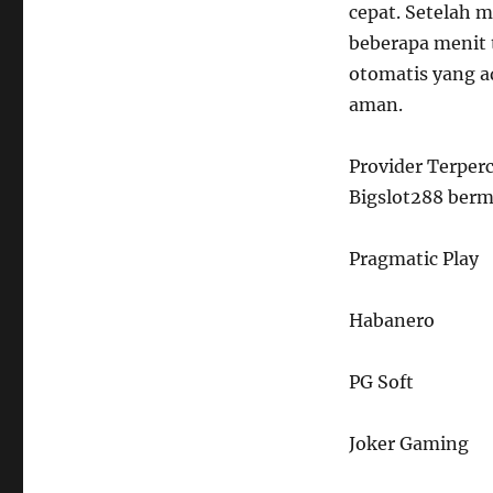
cepat. Setelah 
beberapa menit 
otomatis yang a
aman.
Provider Terper
Bigslot288 berm
Pragmatic Play
Habanero
PG Soft
Joker Gaming