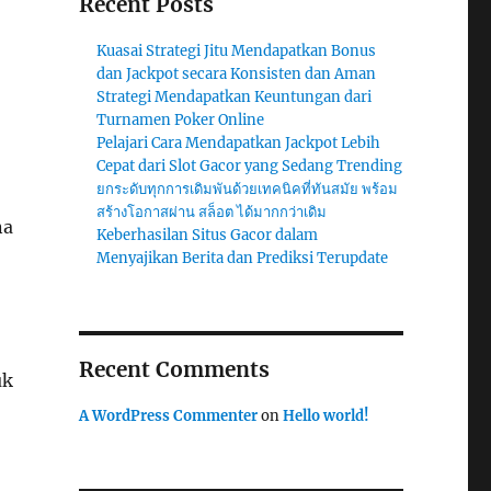
Recent Posts
Kuasai Strategi Jitu Mendapatkan Bonus
dan Jackpot secara Konsisten dan Aman
Strategi Mendapatkan Keuntungan dari
Turnamen Poker Online
Pelajari Cara Mendapatkan Jackpot Lebih
Cepat dari Slot Gacor yang Sedang Trending
ยกระดับทุกการเดิมพันด้วยเทคนิคที่ทันสมัย พร้อม
สร้างโอกาสผ่าน สล็อต ได้มากกว่าเดิม
na
Keberhasilan Situs Gacor dalam
Menyajikan Berita dan Prediksi Terupdate
Recent Comments
uk
A WordPress Commenter
on
Hello world!