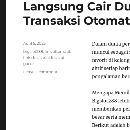
Langsung Cair 
Transaksi Otomat
Posted
April 5, 2025
Dalam dunia per
on
Tags
bigslot288
,
link alternatif
,
muncul sebagai 
link slot
,
situs slot
,
slot
favorit di kala
gacor
aktif setiap ha
on
Leave a comment
pengalaman ber
Bigslot288
Slot
Gacor
Mengapa Memili
Maxwin
Bigslot288 lebih
Langsung
Cair
memberikan pe
Dukung
besar serta mem
Semua
Berikut adalah 
Transaksi