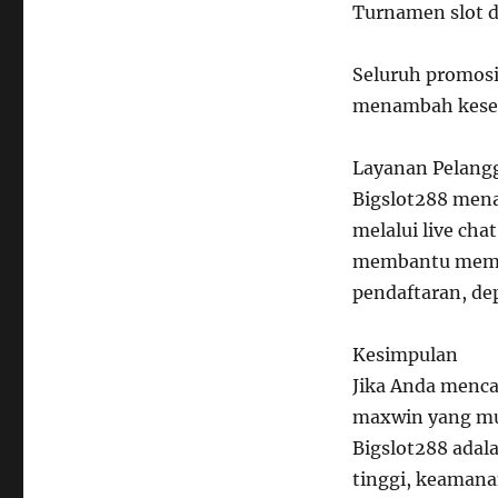
Turnamen slot d
Seluruh promos
menambah kesen
Layanan Pelang
Bigslot288 mena
melalui live ch
membantu memen
pendaftaran, de
Kesimpulan
Jika Anda menca
maxwin yang mud
Bigslot288 adal
tinggi, keamana