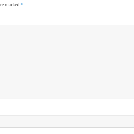
 are marked
*