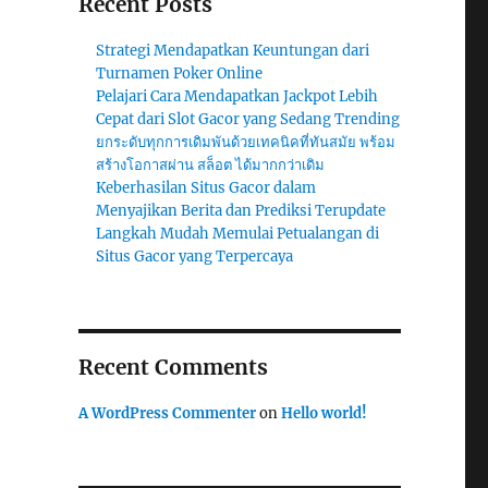
Recent Posts
Strategi Mendapatkan Keuntungan dari
Turnamen Poker Online
Pelajari Cara Mendapatkan Jackpot Lebih
Cepat dari Slot Gacor yang Sedang Trending
ยกระดับทุกการเดิมพันด้วยเทคนิคที่ทันสมัย พร้อม
สร้างโอกาสผ่าน สล็อต ได้มากกว่าเดิม
Keberhasilan Situs Gacor dalam
Menyajikan Berita dan Prediksi Terupdate
Langkah Mudah Memulai Petualangan di
Situs Gacor yang Terpercaya
Recent Comments
A WordPress Commenter
on
Hello world!