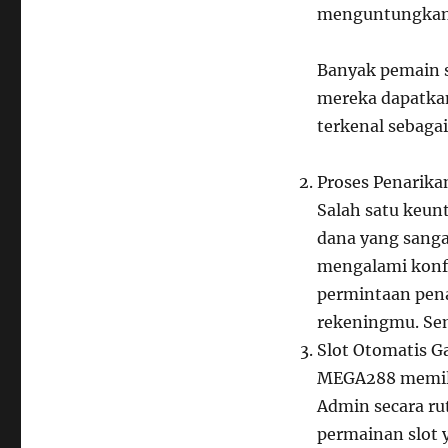
menguntungkan
Banyak pemain 
mereka dapatka
terkenal sebag
Proses Penarika
Salah satu keun
dana yang sanga
mengalami konf
permintaan pena
rekeningmu. Sem
Slot Otomatis G
MEGA288 memilik
Admin secara ru
permainan slot 