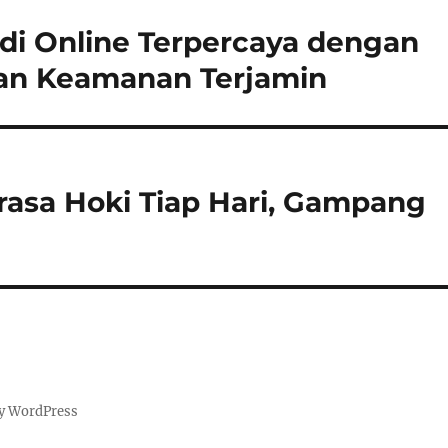
di Online Terpercaya dengan
dan Keamanan Terjamin
rasa Hoki Tiap Hari, Gampang
by WordPress