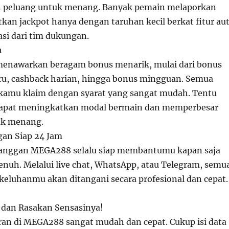
peluang untuk menang. Banyak pemain melaporkan
kan jackpot hanya dengan taruhan kecil berkat fitur au
asi dari tim dukungan.
h
enawarkan beragam bonus menarik, mulai dari bonus
ru, cashback harian, hingga bonus mingguan. Semua
 kamu klaim dengan syarat yang sangat mudah. Tentu
 dapat meningkatkan modal bermain dan memperbesar
uk menang.
an Siap 24 Jam
langgan MEGA288 selalu siap membantumu kapan saja
enuh. Melalui live chat, WhatsApp, atau Telegram, semu
keluhanmu akan ditangani secara profesional dan cepat.
 dan Rasakan Sensasinya!
ran di MEGA288 sangat mudah dan cepat. Cukup isi data