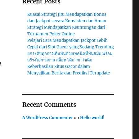
Recent Posts
Kuasai Strategi Jitu Mendapatkan Bonus
dan Jackpot secara Konsisten dan Aman
Strategi Mendapatkan Keuntungan dari
Turnamen Poker Online
Pelajari Cara Mendapatkan Jackpot Lebih
Cepat dari Slot Gacor yang Sedang Trending
ยกระดับทุกการเดิมพันด้วยเทคนิคที่ทันสมัย พร้อม
สร้างโอกาสผ่าน สล็อต ได้มากกว่าเดิม
g
Keberhasilan Situs Gacor dalam
Menyajikan Berita dan Prediksi Terupdate
Recent Comments
A WordPress Commenter
on
Hello world!