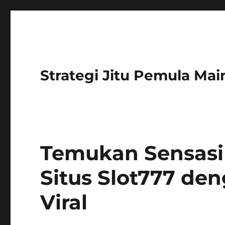
Strategi Jitu Pemula Mai
Temukan Sensasi 
Situs Slot777 de
Viral