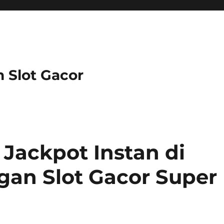
n Slot Gacor
Jackpot Instan di
ngan Slot Gacor Super