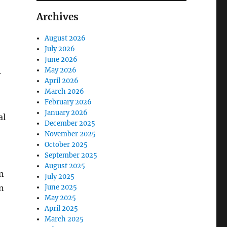
Archives
August 2026
July 2026
June 2026
May 2026
r
April 2026
March 2026
February 2026
January 2026
al
December 2025
November 2025
October 2025
September 2025
August 2025
n
July 2025
n
June 2025
May 2025
April 2025
March 2025