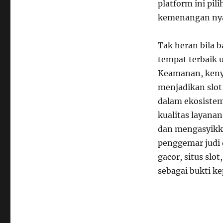
platform ini pil
kemenangan nyat
Tak heran bila 
tempat terbaik 
Keamanan, keny
menjadikan slot
dalam ekosistem
kualitas layana
dan mengasyikk
penggemar judi 
gacor, situs slo
sebagai bukti k