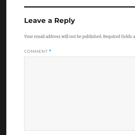
Leave a Reply
Your email address will not be published.
Required fields
COMMENT
*