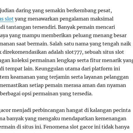
judian daring yang semakin berkembang pesat,
us slot
yang menawarkan pengalaman maksimal
adi tantangan tersendiri. Banyak pemain mencari
rcaya yang mampu memberikan peluang menang besar
manan saat bermain. Salah satu nama yang tengah naik
 direkomendasikan adalah slot777, sebuah situs slot
ngan koleksi permainan lengkap serta fitur menarik yan
di tempat lain. Keunggulan utama dari platform ini
istem keamanan yang terjamin serta layanan pelanggan
, memastikan setiap pemain merasa aman dan nyaman
 berbagai opsi permainan yang tersedia.
 gacor menjadi perbincangan hangat di kalangan pecinta
arena banyak yang mengaku mendapatkan kemenangan
rmain di situs ini. Fenomena slot gacor ini tidak hanya