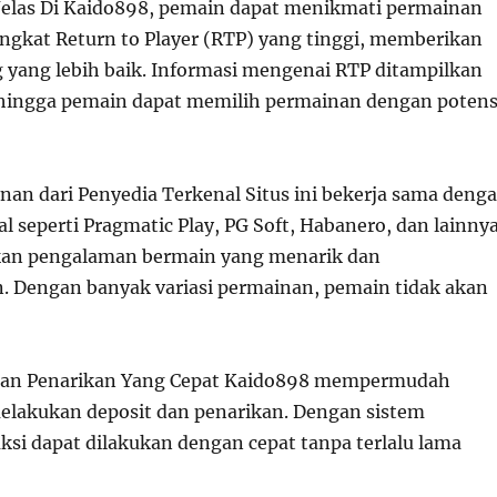
Jelas Di Kaido898, pemain dapat menikmati permainan
ingkat Return to Player (RTP) yang tinggi, memberikan
yang lebih baik. Informasi mengenai RTP ditampilkan
ehingga pemain dapat memilih permainan dengan potens
an dari Penyedia Terkenal Situs ini bekerja sama deng
l seperti Pragmatic Play, PG Soft, Habanero, dan lainny
an pengalaman bermain yang menarik dan
 Dengan banyak variasi permainan, pemain tidak akan
 dan Penarikan Yang Cepat Kaido898 mempermudah
lakukan deposit dan penarikan. Dengan sistem
ksi dapat dilakukan dengan cepat tanpa terlalu lama