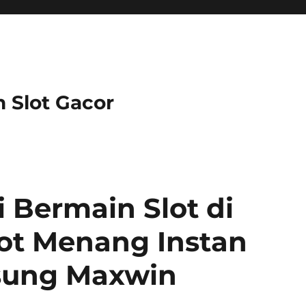
n Slot Gacor
 Bermain Slot di
lot Menang Instan
sung Maxwin