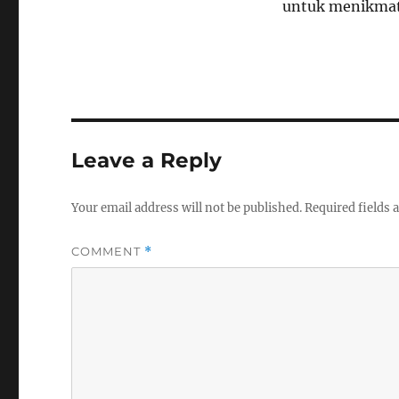
untuk menikmat
Leave a Reply
Your email address will not be published.
Required fields
COMMENT
*