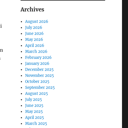
Archives
August 2026
i
July 2026
June 2026
May 2026
April 2026
an
March 2026
a
February 2026
January 2026
December 2025
November 2025
October 2025
September 2025
August 2025
July 2025
June 2025
May 2025
April 2025
March 2025