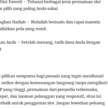
Slot Favorit – Telusuri berbagai jenis permainan slot
n pilih yang paling Anda sukai.
ngkan Hadiah – Mulailah bermain dan capai maxwin
ikirkan pola yang rumit.
an Anda – Setelah menang, tarik dana Anda dengan
t.
 pilihan sempurna bagi pemain yang ingin menikmati
t online dengan kemenangan langsung tanpa mengikuti
P yang tinggi, permainan dari penyedia terkemuka,
epat, dan layanan pelanggan yang responsif, situs ini
erbaik untuk penggemar slot. Jangan lewatkan peluang