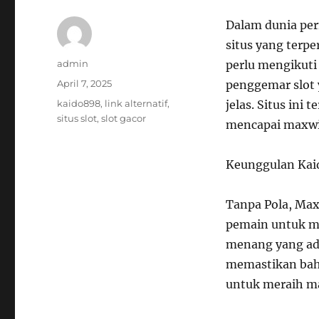
Dalam dunia pe
situs yang terp
Author
admin
perlu mengikuti 
Posted
April 7, 2025
penggemar slot
on
Tags
kaido898
,
link alternatif
,
jelas. Situs ini
situs slot
,
slot gacor
mencapai maxwin
Keunggulan Kai
Tanpa Pola, Max
pemain untuk m
menang yang adi
memastikan bah
untuk meraih m