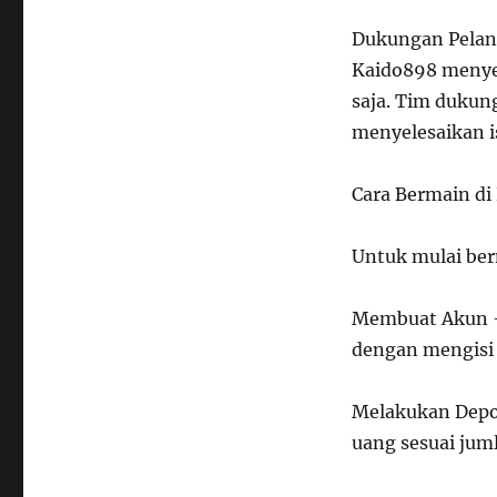
Dukungan Pelan
Kaido898 menye
saja. Tim dukun
menyelesaikan i
Cara Bermain di
Untuk mulai ber
Membuat Akun – 
dengan mengisi 
Melakukan Depo
uang sesuai jum