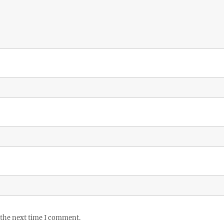
 the next time I comment.