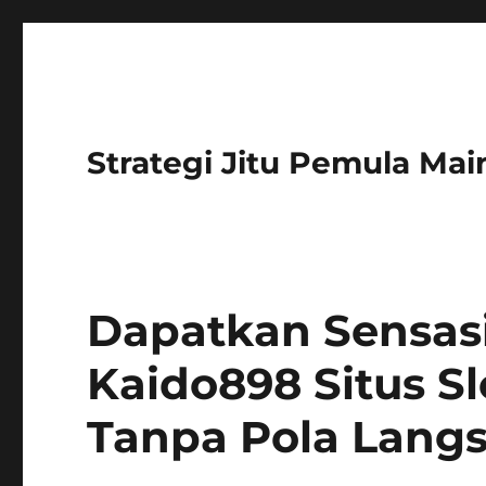
Strategi Jitu Pemula Mai
Dapatkan Sensasi
Kaido898 Situs S
Tanpa Pola Lang