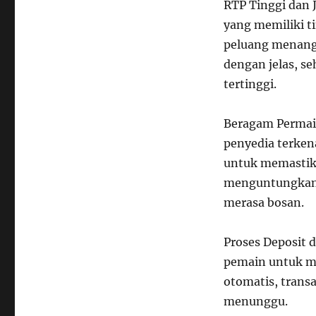
RTP Tinggi dan 
yang memiliki t
peluang menang 
dengan jelas, s
tertinggi.
Beragam Permain
penyedia terkena
untuk memastik
menguntungkan.
merasa bosan.
Proses Deposit
pemain untuk me
otomatis, transa
menunggu.