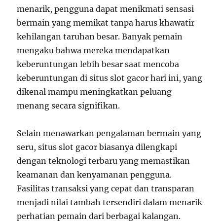
menarik, pengguna dapat menikmati sensasi
bermain yang memikat tanpa harus khawatir
kehilangan taruhan besar. Banyak pemain
mengaku bahwa mereka mendapatkan
keberuntungan lebih besar saat mencoba
keberuntungan di situs slot gacor hari ini, yang
dikenal mampu meningkatkan peluang
menang secara signifikan.
Selain menawarkan pengalaman bermain yang
seru, situs slot gacor biasanya dilengkapi
dengan teknologi terbaru yang memastikan
keamanan dan kenyamanan pengguna.
Fasilitas transaksi yang cepat dan transparan
menjadi nilai tambah tersendiri dalam menarik
perhatian pemain dari berbagai kalangan.