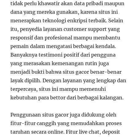
tidak perlu khawatir akan data pribadi maupun
dana yang mereka gunakan, karena situs ini
menerapkan teknologi enkripsi terbaik. Selain
itu, penyedia layanan customer support yang
responsif dan profesional mampu membantu
pemain dalam mengatasi berbagai kendala.
Banyaknya testimoni positif dari pengguna
yang merasakan kemenangan rutin juga
menjadi bukti bahwa situs gacor benar-benar
layak dipilih. Dengan layanan yang lengkap dan
terpercaya, situs ini mampu memenuhi
kebutuhan para bettor dari berbagai kalangan.
Penggunaan situs gacor juga didukung oleh
fitur-fitur canggih yang memudahkan proses
taruhan secara online. Fitur live chat, deposit