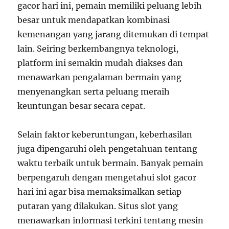
gacor hari ini, pemain memiliki peluang lebih
besar untuk mendapatkan kombinasi
kemenangan yang jarang ditemukan di tempat
lain. Seiring berkembangnya teknologi,
platform ini semakin mudah diakses dan
menawarkan pengalaman bermain yang
menyenangkan serta peluang meraih
keuntungan besar secara cepat.
Selain faktor keberuntungan, keberhasilan
juga dipengaruhi oleh pengetahuan tentang
waktu terbaik untuk bermain. Banyak pemain
berpengaruh dengan mengetahui slot gacor
hari ini agar bisa memaksimalkan setiap
putaran yang dilakukan. Situs slot yang
menawarkan informasi terkini tentang mesin