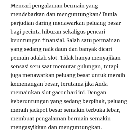
Mencari pengalaman bermain yang
mendebarkan dan menguntungkan? Dunia
perjudian daring menawarkan peluang besar
bagi pecinta hiburan sekaligus pencari
keuntungan finansial. Salah satu permainan
yang sedang naik daun dan banyak dicari
pemain adalah slot. Tidak hanya menyajikan
sensasi seru saat memutar gulungan, tetapi
juga menawarkan peluang besar untuk meraih
kemenangan besar, terutama jika Anda
memainkan slot gacor hari ini. Dengan
keberuntungan yang sedang berpihak, peluang
meraih jackpot besar semakin terbuka lebar,
membuat pengalaman bermain semakin
mengasyikkan dan menguntungkan.