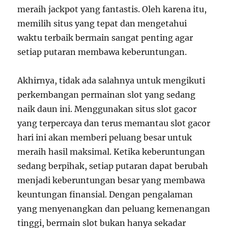
meraih jackpot yang fantastis. Oleh karena itu,
memilih situs yang tepat dan mengetahui
waktu terbaik bermain sangat penting agar
setiap putaran membawa keberuntungan.
Akhirnya, tidak ada salahnya untuk mengikuti
perkembangan permainan slot yang sedang
naik daun ini. Menggunakan situs slot gacor
yang terpercaya dan terus memantau slot gacor
hari ini akan memberi peluang besar untuk
meraih hasil maksimal. Ketika keberuntungan
sedang berpihak, setiap putaran dapat berubah
menjadi keberuntungan besar yang membawa
keuntungan finansial. Dengan pengalaman
yang menyenangkan dan peluang kemenangan
tinggi, bermain slot bukan hanya sekadar