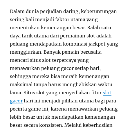
Lebih
Efisien
Dalam dunia perjudian daring, keberuntungan
sering kali menjadi faktor utama yang
menentukan kemenangan besar. Salah satu
daya tarik utama dari permainan slot adalah
peluang mendapatkan kombinasi jackpot yang
menggiurkan. Banyak pemain berusaha
mencari situs slot terpercaya yang
menawarkan peluang gacor setiap hari,
sehingga mereka bisa meraih kemenangan
maksimal tanpa harus menghabiskan waktu
lama. Situs slot yang menyediakan fitur
slot
gacor
hari ini menjadi pilihan utama bagi para
pecinta game ini, karena menawarkan peluang
lebih besar untuk mendapatkan kemenangan
besar secara konsisten. Melalui keberhasilan