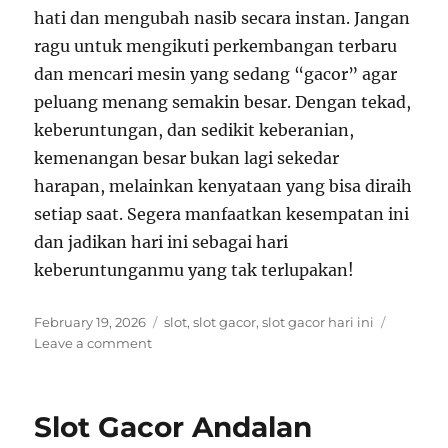
hati dan mengubah nasib secara instan. Jangan
ragu untuk mengikuti perkembangan terbaru
dan mencari mesin yang sedang “gacor” agar
peluang menang semakin besar. Dengan tekad,
keberuntungan, dan sedikit keberanian,
kemenangan besar bukan lagi sekedar
harapan, melainkan kenyataan yang bisa diraih
setiap saat. Segera manfaatkan kesempatan ini
dan jadikan hari ini sebagai hari
keberuntunganmu yang tak terlupakan!
Posted
Tags
February 19, 2026
slot
,
slot gacor
,
slot gacor hari ini
on
on
Leave a comment
Slot
Gacor
Murah
Slot Gacor Andalan
dengan
Winrate