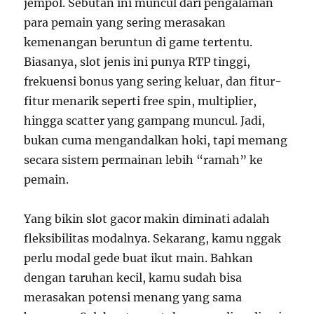
jempol. Sebutan ini muncul dari pengalaman
para pemain yang sering merasakan
kemenangan beruntun di game tertentu.
Biasanya, slot jenis ini punya RTP tinggi,
frekuensi bonus yang sering keluar, dan fitur-
fitur menarik seperti free spin, multiplier,
hingga scatter yang gampang muncul. Jadi,
bukan cuma mengandalkan hoki, tapi memang
secara sistem permainan lebih “ramah” ke
pemain.
Yang bikin slot gacor makin diminati adalah
fleksibilitas modalnya. Sekarang, kamu nggak
perlu modal gede buat ikut main. Bahkan
dengan taruhan kecil, kamu sudah bisa
merasakan potensi menang yang sama