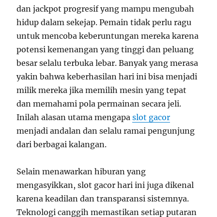
dan jackpot progresif yang mampu mengubah
hidup dalam sekejap. Pemain tidak perlu ragu
untuk mencoba keberuntungan mereka karena
potensi kemenangan yang tinggi dan peluang
besar selalu terbuka lebar. Banyak yang merasa
yakin bahwa keberhasilan hari ini bisa menjadi
milik mereka jika memilih mesin yang tepat
dan memahami pola permainan secara jeli.
Inilah alasan utama mengapa
slot gacor
menjadi andalan dan selalu ramai pengunjung
dari berbagai kalangan.
Selain menawarkan hiburan yang
mengasyikkan, slot gacor hari ini juga dikenal
karena keadilan dan transparansi sistemnya.
Teknologi canggih memastikan setiap putaran