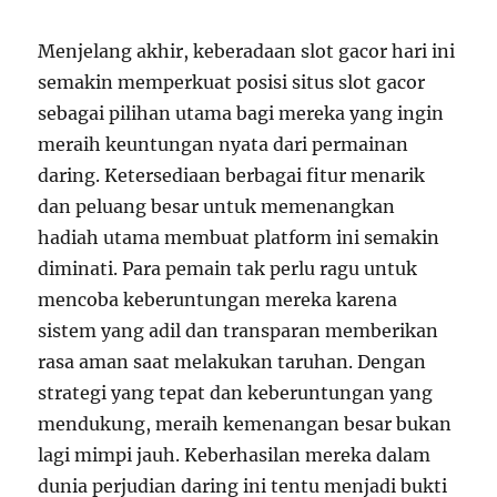
Menjelang akhir, keberadaan slot gacor hari ini
semakin memperkuat posisi situs slot gacor
sebagai pilihan utama bagi mereka yang ingin
meraih keuntungan nyata dari permainan
daring. Ketersediaan berbagai fitur menarik
dan peluang besar untuk memenangkan
hadiah utama membuat platform ini semakin
diminati. Para pemain tak perlu ragu untuk
mencoba keberuntungan mereka karena
sistem yang adil dan transparan memberikan
rasa aman saat melakukan taruhan. Dengan
strategi yang tepat dan keberuntungan yang
mendukung, meraih kemenangan besar bukan
lagi mimpi jauh. Keberhasilan mereka dalam
dunia perjudian daring ini tentu menjadi bukti