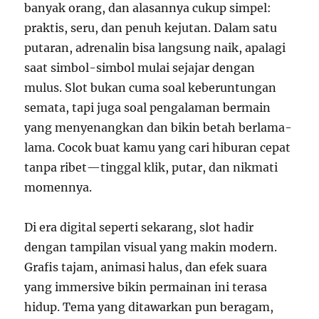
banyak orang, dan alasannya cukup simpel:
praktis, seru, dan penuh kejutan. Dalam satu
putaran, adrenalin bisa langsung naik, apalagi
saat simbol-simbol mulai sejajar dengan
mulus. Slot bukan cuma soal keberuntungan
semata, tapi juga soal pengalaman bermain
yang menyenangkan dan bikin betah berlama-
lama. Cocok buat kamu yang cari hiburan cepat
tanpa ribet—tinggal klik, putar, dan nikmati
momennya.
Di era digital seperti sekarang, slot hadir
dengan tampilan visual yang makin modern.
Grafis tajam, animasi halus, dan efek suara
yang immersive bikin permainan ini terasa
hidup. Tema yang ditawarkan pun beragam,