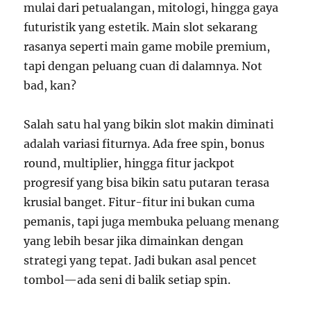
mulai dari petualangan, mitologi, hingga gaya
futuristik yang estetik. Main slot sekarang
rasanya seperti main game mobile premium,
tapi dengan peluang cuan di dalamnya. Not
bad, kan?
Salah satu hal yang bikin slot makin diminati
adalah variasi fiturnya. Ada free spin, bonus
round, multiplier, hingga fitur jackpot
progresif yang bisa bikin satu putaran terasa
krusial banget. Fitur-fitur ini bukan cuma
pemanis, tapi juga membuka peluang menang
yang lebih besar jika dimainkan dengan
strategi yang tepat. Jadi bukan asal pencet
tombol—ada seni di balik setiap spin.