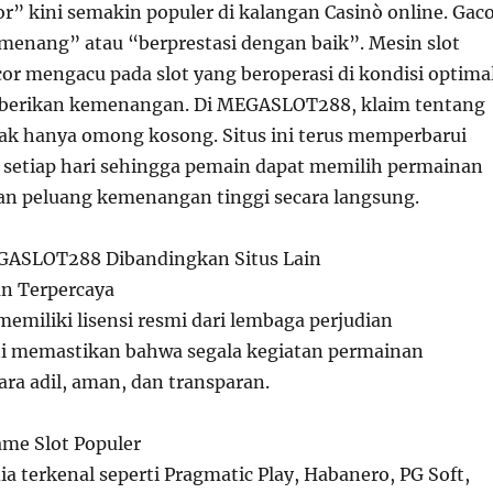
cor” kini semakin populer di kalangan Casinò online. Gac
menang” atau “berprestasi dengan baik”. Mesin slot
cor mengacu pada slot yang beroperasi di kondisi optima
berikan kemenangan. Di MEGASLOT288, klaim tentang
idak hanya omong kosong. Situs ini terus memperbarui
or setiap hari sehingga pemain dapat memilih permainan
n peluang kemenangan tinggi secara langsung.
ASLOT288 Dibandingkan Situs Lain
an Terpercaya
iliki lisensi resmi dari lembaga perjudian
Ini memastikan bahwa segala kegiatan permainan
ra adil, aman, dan transparan.
ame Slot Populer
a terkenal seperti Pragmatic Play, Habanero, PG Soft,