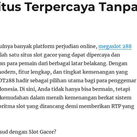
tus Terpercaya Tanp
lnya banyak platform perjudian online,
megaslot 288
lah satu situs slot gacor yang dapat dipercaya dan
an para pemain dari berbagai latar belakang. Dengan
odern, fitur lengkap, dan tingkat kemenangan yang
T288 hadir sebagai pilihan utama bagi para penggemar
ndonesia. Di sini, Anda tidak hanya bisa bermain, tetapi
 kemudahan dalam meraih kemenangan berkat sistem
lgoritma slot yang dirancang demi memberikan RTP yang
sud dengan Slot Gacor?