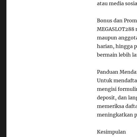
atau media sosia
Bonus dan Prom
MEGASLOT288 me
maupun anggota 
harian, hingga p
bermain lebih 
Panduan Mendaf
Untuk mendafta
mengisi formuli
deposit, dan la
memeriksa dafta
meningkatkan p
Kesimpulan