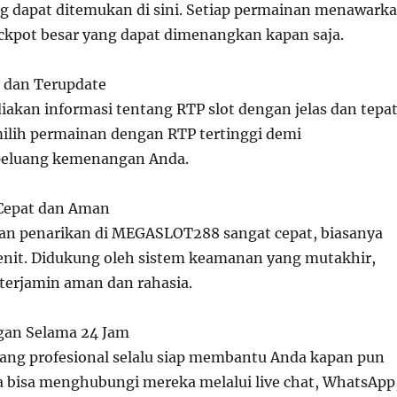
 dapat ditemukan di sini. Setiap permainan menawark
jackpot besar yang dapat dimenangkan kapan saja.
 dan Terupdate
iakan informasi tentang RTP slot dengan jelas dan tepat
lih permainan dengan RTP tertinggi demi
eluang kemenangan Anda.
 Cepat dan Aman
dan penarikan di MEGASLOT288 sangat cepat, biasanya
enit. Didukung oleh sistem keamanan yang mutakhir,
 terjamin aman dan rahasia.
gan Selama 24 Jam
ng profesional selalu siap membantu Anda kapan pun
a bisa menghubungi mereka melalui live chat, WhatsApp