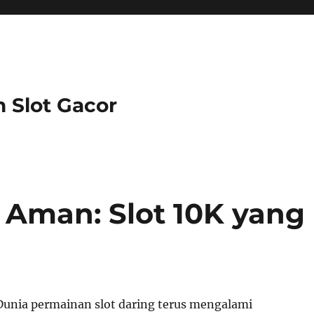
n Slot Gacor
 Aman: Slot 10K yang
unia permainan slot daring terus mengalami