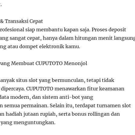
.
& Transaksi Cepat
ofesional siap membantu kapan saja. Proses deposit
ang sangat cepat, hanya dalam hitungan menit langsun
ng atau dompet elektronik kamu.
 yang Membuat CUPUTOTO Menonjol
anyak situs slot yang bermunculan, tetapi tidak
 dipercaya. CUPUTOTO menawarkan fitur keamanan
 data modern, dan sistem anti-bot yang
n semua permainan. Selain itu, terdapat turnamen slot
 hadiah jutaan rupiah, serta bonus rollingan dan
n yang menguntungkan.