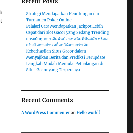
Recent Posts
ah
Strategi Mendapatkan Keuntungan dari
Turnamen Poker Online
t
Pelajari Cara Mendapatkan Jackpot Lebih
Cepat dari Slot Gacor yang Sedang Trending
ยกระดับทุกการเดิมพันด้วยเทคนิคที่ทันสมัย พร้อม
สร้างโอกาสผ่าน สล็อต ได้มากกว่าเดิม
Keberhasilan Situs Gacor dalam
Menyajikan Berita dan Prediksi Terupdate
Langkah Mudah Memulai Petualangan di
Situs Gacor yang Terpercaya
Recent Comments
A WordPress Commenter
on
Hello world!