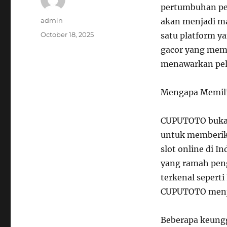
pertumbuhan pes
Author
admin
akan menjadi ma
Posted
October 18, 2025
satu platform y
on
gacor yang memu
menawarkan pel
Mengapa Memil
CUPUTOTO bukanl
untuk memberik
slot online di 
yang ramah peng
terkenal seperti
CUPUTOTO menjad
Beberapa keung