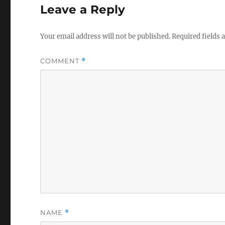
Leave a Reply
Your email address will not be published.
Required fields
COMMENT
*
NAME
*