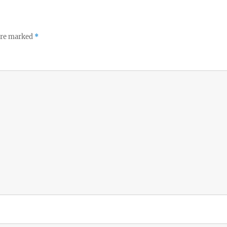
 are marked
*