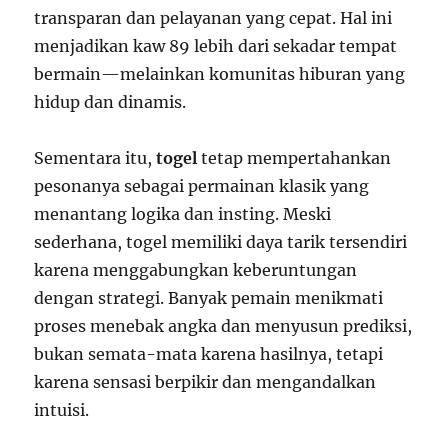
transparan dan pelayanan yang cepat. Hal ini
menjadikan kaw 89 lebih dari sekadar tempat
bermain—melainkan komunitas hiburan yang
hidup dan dinamis.
Sementara itu,
togel
tetap mempertahankan
pesonanya sebagai permainan klasik yang
menantang logika dan insting. Meski
sederhana, togel memiliki daya tarik tersendiri
karena menggabungkan keberuntungan
dengan strategi. Banyak pemain menikmati
proses menebak angka dan menyusun prediksi,
bukan semata-mata karena hasilnya, tetapi
karena sensasi berpikir dan mengandalkan
intuisi.