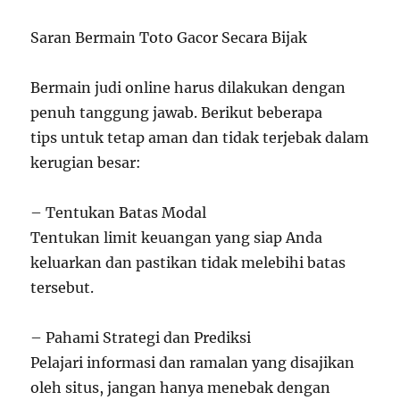
Saran Bermain Toto Gacor Secara Bijak
Bermain judi online harus dilakukan dengan
penuh tanggung jawab. Berikut beberapa
tips untuk tetap aman dan tidak terjebak dalam
kerugian besar:
– Tentukan Batas Modal
Tentukan limit keuangan yang siap Anda
keluarkan dan pastikan tidak melebihi batas
tersebut.
– Pahami Strategi dan Prediksi
Pelajari informasi dan ramalan yang disajikan
oleh situs, jangan hanya menebak dengan