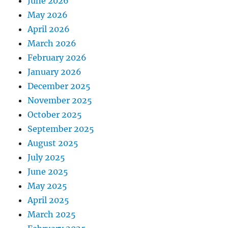
June 2026
May 2026
April 2026
March 2026
February 2026
January 2026
December 2025
November 2025
October 2025
September 2025
August 2025
July 2025
June 2025
May 2025
April 2025
March 2025