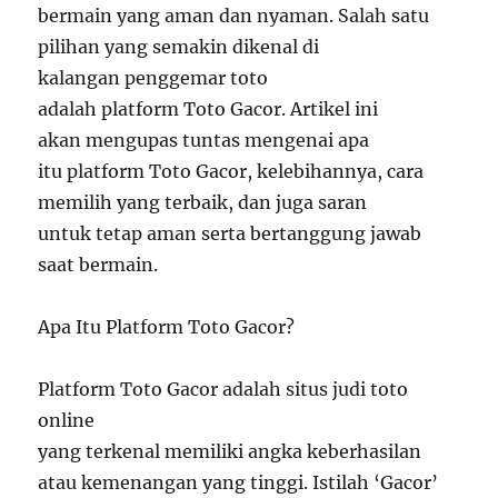
bermain yang aman dan nyaman. Salah satu
pilihan yang semakin dikenal di
kalangan penggemar toto
adalah platform Toto Gacor. Artikel ini
akan mengupas tuntas mengenai apa
itu platform Toto Gacor, kelebihannya, cara
memilih yang terbaik, dan juga saran
untuk tetap aman serta bertanggung jawab
saat bermain.
Apa Itu Platform Toto Gacor?
Platform Toto Gacor adalah situs judi toto
online
yang terkenal memiliki angka keberhasilan
atau kemenangan yang tinggi. Istilah ‘Gacor’