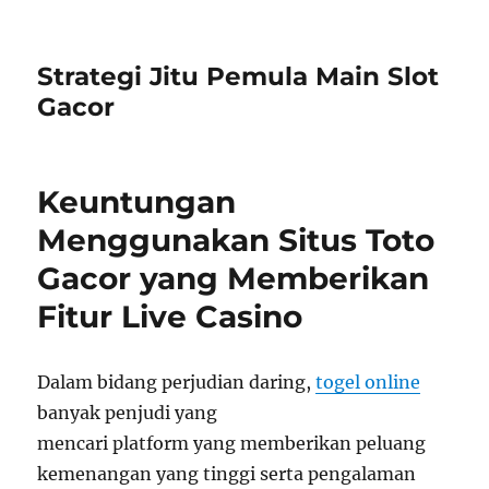
Strategi Jitu Pemula Main Slot
Gacor
Keuntungan
Menggunakan Situs Toto
Gacor yang Memberikan
Fitur Live Casino
Dalam bidang perjudian daring,
togel online
banyak penjudi yang
mencari platform yang memberikan peluang
kemenangan yang tinggi serta pengalaman