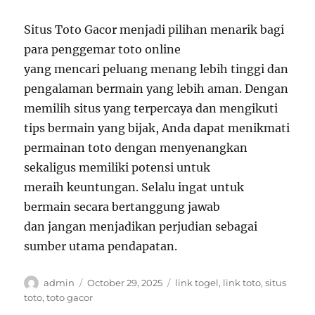
Situs Toto Gacor menjadi pilihan menarik bagi
para penggemar toto online
yang mencari peluang menang lebih tinggi dan
pengalaman bermain yang lebih aman. Dengan
memilih situs yang terpercaya dan mengikuti
tips bermain yang bijak, Anda dapat menikmati
permainan toto dengan menyenangkan
sekaligus memiliki potensi untuk
meraih keuntungan. Selalu ingat untuk
bermain secara bertanggung jawab
dan jangan menjadikan perjudian sebagai
sumber utama pendapatan.
Author
Posted
Tags
admin
October 29, 2025
link togel
,
link toto
,
situs
on
toto
,
toto gacor