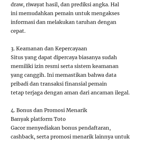
draw, riwayat hasil, dan prediksi angka. Hal
ini memudahkan pemain untuk mengakses
informasi dan melakukan taruhan dengan
cepat.
3. Keamanan dan Kepercayaan
Situs yang dapat dipercaya biasanya sudah
memiliki izin resmi serta sistem keamanan
yang canggih. Ini memastikan bahwa data
pribadi dan transaksi finansial pemain
tetap terjaga dengan aman dari ancaman ilegal.
4. Bonus dan Promosi Menarik
Banyak platform Toto
Gacor menyediakan bonus pendaftaran,
cashback, serta promosi menarik lainnya untuk