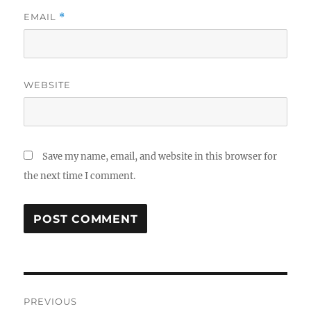
EMAIL
*
WEBSITE
Save my name, email, and website in this browser for
the next time I comment.
Post
PREVIOUS