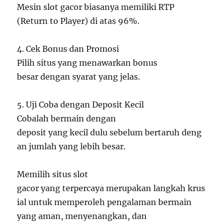
Mesin slot gacor biasanya memiliki RTP
(Return to Player) di atas 96%.
4. Cek Bonus dan Promosi
Pilih situs yang menawarkan bonus
besar dengan syarat yang jelas.
5. Uji Coba dengan Deposit Kecil
Cobalah bermain dengan
deposit yang kecil dulu sebelum bertaruh deng
an jumlah yang lebih besar.
Memilih situs slot
gacor yang terpercaya merupakan langkah krus
ial untuk memperoleh pengalaman bermain
yang aman, menyenangkan, dan