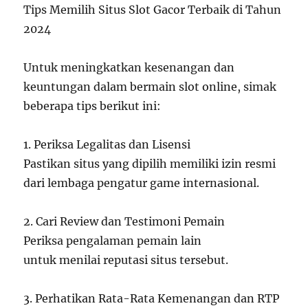
Tips Memilih Situs Slot Gacor Terbaik di Tahun
2024
Untuk meningkatkan kesenangan dan
keuntungan dalam bermain slot online, simak
beberapa tips berikut ini:
1. Periksa Legalitas dan Lisensi
Pastikan situs yang dipilih memiliki izin resmi
dari lembaga pengatur game internasional.
2. Cari Review dan Testimoni Pemain
Periksa pengalaman pemain lain
untuk menilai reputasi situs tersebut.
3. Perhatikan Rata-Rata Kemenangan dan RTP