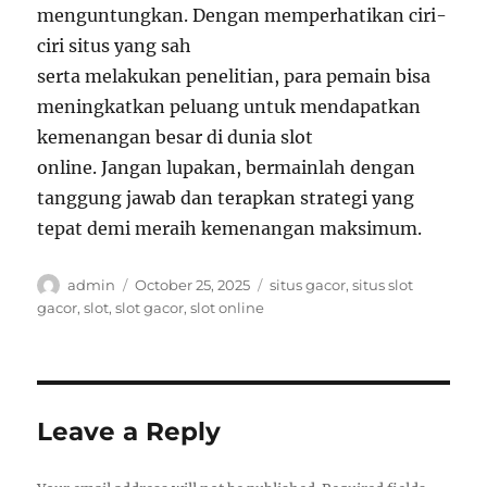
menguntungkan. Dengan memperhatikan ciri-
ciri situs yang sah
serta melakukan penelitian, para pemain bisa
meningkatkan peluang untuk mendapatkan
kemenangan besar di dunia slot
online. Jangan lupakan, bermainlah dengan
tanggung jawab dan terapkan strategi yang
tepat demi meraih kemenangan maksimum.
Author
Posted
Tags
admin
October 25, 2025
situs gacor
,
situs slot
on
gacor
,
slot
,
slot gacor
,
slot online
Leave a Reply