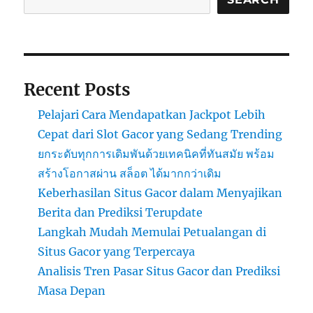
Recent Posts
Pelajari Cara Mendapatkan Jackpot Lebih
Cepat dari Slot Gacor yang Sedang Trending
ยกระดับทุกการเดิมพันด้วยเทคนิคที่ทันสมัย พร้อม
สร้างโอกาสผ่าน สล็อต ได้มากกว่าเดิม
Keberhasilan Situs Gacor dalam Menyajikan
Berita dan Prediksi Terupdate
Langkah Mudah Memulai Petualangan di
Situs Gacor yang Terpercaya
Analisis Tren Pasar Situs Gacor dan Prediksi
Masa Depan