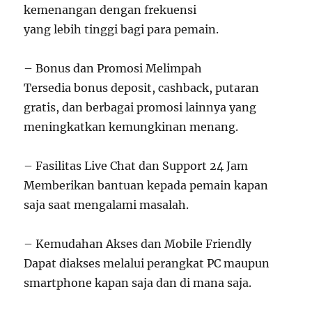
kemenangan dengan frekuensi
yang lebih tinggi bagi para pemain.
– Bonus dan Promosi Melimpah
Tersedia bonus deposit, cashback, putaran
gratis, dan berbagai promosi lainnya yang
meningkatkan kemungkinan menang.
– Fasilitas Live Chat dan Support 24 Jam
Memberikan bantuan kepada pemain kapan
saja saat mengalami masalah.
– Kemudahan Akses dan Mobile Friendly
Dapat diakses melalui perangkat PC maupun
smartphone kapan saja dan di mana saja.