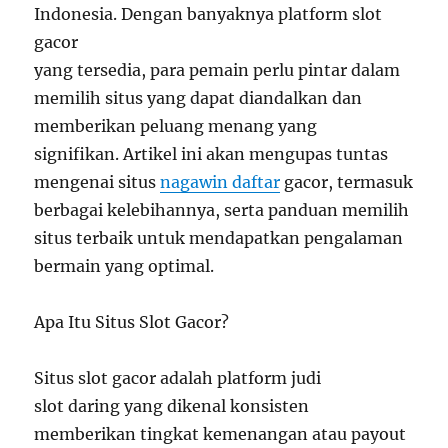
Indonesia. Dengan banyaknya platform slot
gacor
yang tersedia, para pemain perlu pintar dalam
memilih situs yang dapat diandalkan dan
memberikan peluang menang yang
signifikan. Artikel ini akan mengupas tuntas
mengenai situs
nagawin daftar
gacor, termasuk
berbagai kelebihannya, serta panduan memilih
situs terbaik untuk mendapatkan pengalaman
bermain yang optimal.
Apa Itu Situs Slot Gacor?
Situs slot gacor adalah platform judi
slot daring yang dikenal konsisten
memberikan tingkat kemenangan atau payout