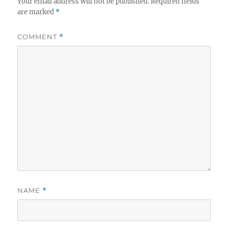
Your email address will not be published.
Required fields
are marked
*
COMMENT
*
NAME
*