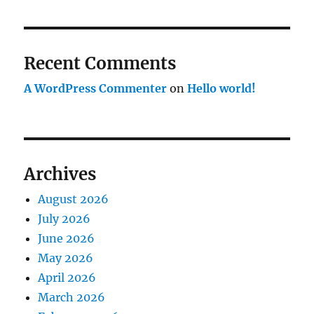
Recent Comments
A WordPress Commenter
on
Hello world!
Archives
August 2026
July 2026
June 2026
May 2026
April 2026
March 2026