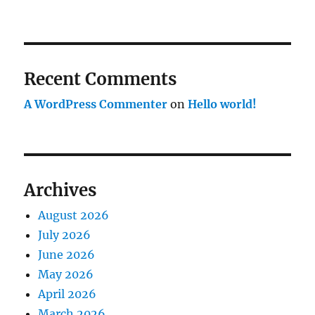
Recent Comments
A WordPress Commenter
on
Hello world!
Archives
August 2026
July 2026
June 2026
May 2026
April 2026
March 2026