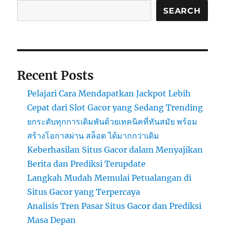
SEARCH
Recent Posts
Pelajari Cara Mendapatkan Jackpot Lebih
Cepat dari Slot Gacor yang Sedang Trending
ยกระดับทุกการเดิมพันด้วยเทคนิคที่ทันสมัย พร้อม
สร้างโอกาสผ่าน สล็อต ได้มากกว่าเดิม
Keberhasilan Situs Gacor dalam Menyajikan
Berita dan Prediksi Terupdate
Langkah Mudah Memulai Petualangan di
Situs Gacor yang Terpercaya
Analisis Tren Pasar Situs Gacor dan Prediksi
Masa Depan