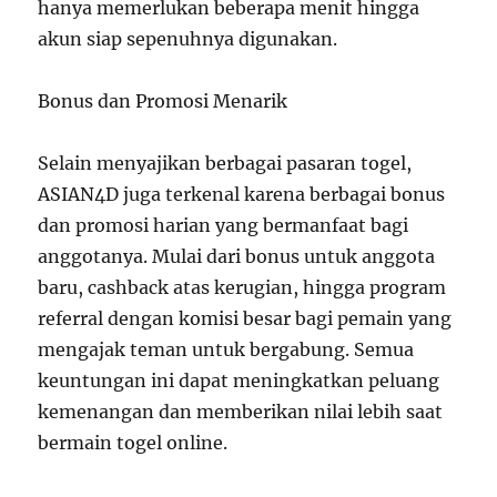
hanya memerlukan beberapa menit hingga
akun siap sepenuhnya digunakan.
Bonus dan Promosi Menarik
Selain menyajikan berbagai pasaran togel,
ASIAN4D juga terkenal karena berbagai bonus
dan promosi harian yang bermanfaat bagi
anggotanya. Mulai dari bonus untuk anggota
baru, cashback atas kerugian, hingga program
referral dengan komisi besar bagi pemain yang
mengajak teman untuk bergabung. Semua
keuntungan ini dapat meningkatkan peluang
kemenangan dan memberikan nilai lebih saat
bermain togel online.