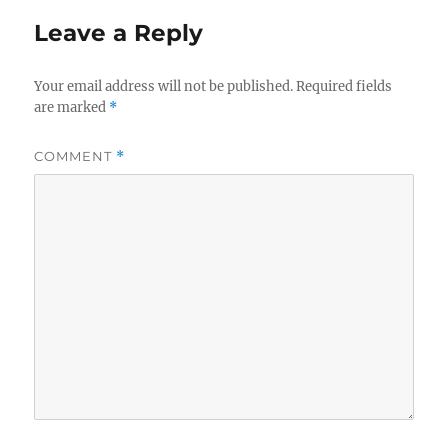
Leave a Reply
Your email address will not be published.
Required fields
are marked
*
COMMENT
*