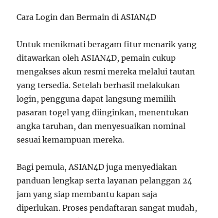
Cara Login dan Bermain di ASIAN4D
Untuk menikmati beragam fitur menarik yang
ditawarkan oleh ASIAN4D, pemain cukup
mengakses akun resmi mereka melalui tautan
yang tersedia. Setelah berhasil melakukan
login, pengguna dapat langsung memilih
pasaran togel yang diinginkan, menentukan
angka taruhan, dan menyesuaikan nominal
sesuai kemampuan mereka.
Bagi pemula, ASIAN4D juga menyediakan
panduan lengkap serta layanan pelanggan 24
jam yang siap membantu kapan saja
diperlukan. Proses pendaftaran sangat mudah,